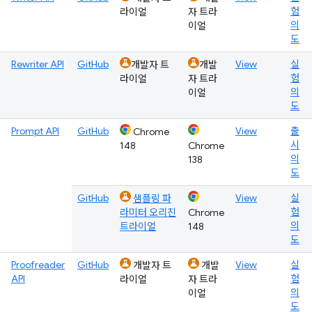
험
라이얼
자 트라
의
이얼
도
Rewriter API
GitHub
View
실
개발자 트
개발
험
라이얼
자 트라
의
이얼
도
Prompt API
GitHub
View
출
Chrome
시
148
Chrome
의
138
도
GitHub
View
실
샘플링 파
험
라미터 오리진
Chrome
의
트라이얼
148
도
Proofreader
GitHub
View
실
개발자 트
개발
API
험
라이얼
자 트라
의
이얼
도