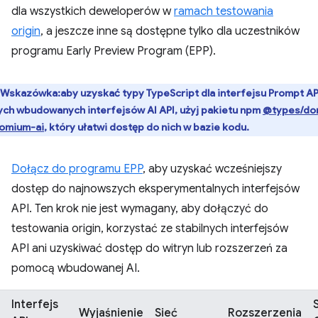
dla wszystkich deweloperów w
ramach testowania
origin
, a jeszcze inne są dostępne tylko dla uczestników
programu Early Preview Program (EPP).
Wskazówka:aby uzyskać typy TypeScript dla interfejsu Prompt API
ych wbudowanych interfejsów AI API, użyj pakietu npm
@types/do
omium-ai
, który ułatwi dostęp do nich w bazie kodu.
Dołącz do programu EPP
, aby uzyskać wcześniejszy
dostęp do najnowszych eksperymentalnych interfejsów
API. Ten krok nie jest wymagany, aby dołączyć do
testowania origin, korzystać ze stabilnych interfejsów
API ani uzyskiwać dostęp do witryn lub rozszerzeń za
pomocą wbudowanej AI.
Interfejs
Wyjaśnienie
Sieć
Rozszerzenia