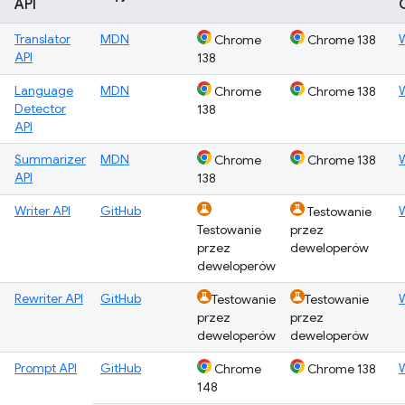
API
Translator
MDN
Chrome
Chrome 138
API
138
Language
MDN
Chrome
Chrome 138
Detector
138
API
Summarizer
MDN
Chrome
Chrome 138
API
138
Writer API
GitHub
Testowanie
Testowanie
przez
przez
deweloperów
deweloperów
Rewriter API
GitHub
Testowanie
Testowanie
przez
przez
deweloperów
deweloperów
Prompt API
GitHub
Chrome
Chrome 138
148