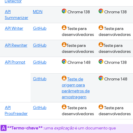
Detector
API
MDN
Chrome 138
Chrome 138
Summarizer
API Writer
GitHub
Teste para
Teste para
desenvolvedores
desenvolvedores
API Rewriter
GitHub
Teste para
Teste para
desenvolvedores
desenvolvedores
API Prompt
GitHub
Chrome 148
Chrome 138
GitHub
Teste de
Chrome 148
origem para
parâmetros de
amostragem
API
GitHub
Teste para
Teste para
Proofreader
desenvolvedores
desenvolvedores
**Termo-chave**
:uma
explicação
é um documento que