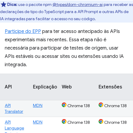
Dica:
use o pacote npm
@types/dom-chromium-ai
para receber as
declarações de tipo do TypeScript para a API Prompt e outras APIs de
IA integradas para facilitar o acesso no seu código.
Participe do EPP
para ter acesso antecipado às APIs
experimentais mais recentes. Essa etapa não é
necessária para participar de testes de origem, usar
APIs estáveis ou acessar sites ou extensões usando IA
integrada.
API
Explicação
Web
Extensões
API
MDN
Chrome 138
Chrome 138
Translator
API
MDN
Chrome 138
Chrome 138
Language