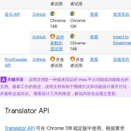
者试用
者试用
提示 API
GitHub
查看
发货意向
Chrome
Chrome
148
138
GitHub
查看
Intent to
采样
Experime
参数的
Chrome
源试用
148
Proofreader
GitHub
查看
实验意向
开发
开发
API
者试用
者试用
关键术语
：
说明文档
是一种描述拟议的 Web 平台功能或功能集合的
文档。随着工作的推进，说明文档有助于围绕方法和功能设计展开讨论，
并最终达成共识。 随着设计工作的推进，解说内容也会随之更新。
Translator API
Translator API
可在 Chrome 138 稳定版中使用。根据要求