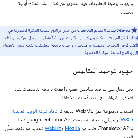
واجهات برمجة التطبيقات قيد التطوير من خلال إنشاء نماذج أولية
محلية.
ملاحظة:
يساعدنا تقديم الملاحظات من خلال برنامج النسخة المبكرة الحصرية في
إنشاء أفضل الميزات الممكنة، ويركّز على الأدوات غير المُطلَقة في المراحل المبكرة. يمكنك
الاشتراك في التجارب الأساسية أو استخدام واجهات برمجة التطبيقات الثابتة بدون الانضمام
إلى برنامج النسخة المبكرة الحصرية.
جهود توحيد المقاييس
نحن نعمل على توحيد مقاييس جميع واجهات برمجة التطبيقات هذه
لتحقيق التوافق مع المتصفّحات المختلفة.
اعتمدت مجموعة عمل WebML التابعة لـ
اتحاد شبكة الويب العالمية
(W3C)
واجهتَي برمجة التطبيقات Language Detector API
وTranslator API. طلبنا من
Mozilla
و
WebKit
تحديد مواقفهما بشأن
المعايير.