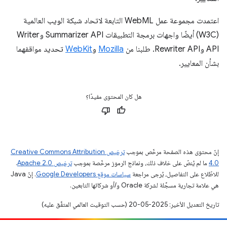
اعتمدت مجموعة عمل WebML التابعة لاتحاد شبكة الويب العالمية
(W3C) أيضًا واجهات برمجة التطبيقات Summarizer API وWriter
API وRewriter API. طلبنا من
Mozilla
و
WebKit
تحديد مواقفهما
بشأن المعايير.
هل كان المحتوى مفيدًا؟
إنّ محتوى هذه الصفحة مرخّص بموجب
ترخيص Creative Commons Attribution
4.0‏
ما لم يُنصّ على خلاف ذلك، ونماذج الرموز مرخّصة بموجب
ترخيص Apache 2.0‏
.
للاطّلاع على التفاصيل، يُرجى مراجعة
سياسات موقع Google Developers‏
. إنّ Java
هي علامة تجارية مسجَّلة لشركة Oracle و/أو شركائها التابعين.
تاريخ التعديل الأخير: 2025-05-20 (حسب التوقيت العالمي المتفَّق عليه)