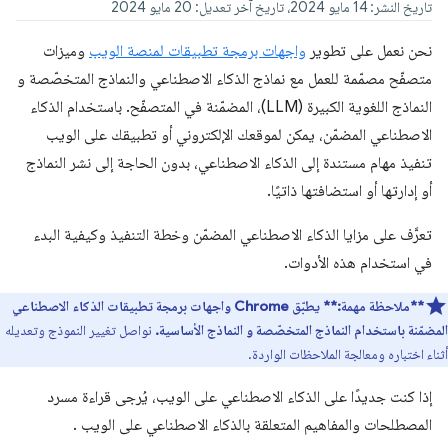
تاريخ النشر: 14 مايو 2024، تاريخ آخر تعديل: 20 مايو 2024
نحن نعمل على تطوير
واجهات برمجة تطبيقات لمنصة الويب
وميزات
متصفّح مصمّمة للعمل مع نماذج الذكاء الاصطناعي والنماذج المتخصّصة و
النماذج اللغوية الكبيرة (LLM)
، المضمّنة في المتصفّح. باستخدام الذكاء
الاصطناعي المضمّن، يمكن لموقعك الإلكتروني أو تطبيقك على الويب
تنفيذ مهام مستندة إلى الذكاء الاصطناعي، بدون الحاجة إلى نشر النماذج
أو إدارتها أو استضافتها ذاتيًا.
تعرَّف على مزايا الذكاء الاصطناعي المضمّن وخطة التنفيذ وكيفية البدء
في استخدام هذه الأدوات.
**ملاحظة مهمة:**
يطبّق Chrome واجهات برمجة تطبيقات الذكاء الاصطناعي
المضمّنة باستخدام النماذج المتخصّصة و النماذج الأساسية.
نواصل تغيير النموذج وتعديله
أثناء اختباره ومعالجة الملاحظات الواردة.
إذا كنت جديدًا على الذكاء الاصطناعي على الويب، يُرجى قراءة مسرد
المصطلحات والمفاهيم المتعلقة بالذكاء الاصطناعي على الويب
.