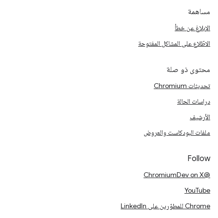
مساهمة
الإبلاغ عن خطأ
الاطّلاع على المشاكل المفتوحة
محتوى ذو صلة
تحديثات Chromium
دراسات الحالة
الأرشيف
ملفات البودكاست والعروض
Follow
@ChromiumDev on X
YouTube
Chrome للمطوّرين على LinkedIn