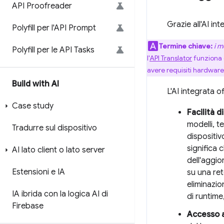
API Proofreader
Grazie all'AI in
Polyfill per l'API Prompt
Termine chiave:
i m
Polyfill per le API Tasks
l'
API Translator
funziona c
avere requisiti hardware
Build with AI
L'AI integrata o
Case study
Facilità 
modelli, t
Tradurre sul dispositivo
dispositiv
significa 
AI lato client o lato server
dell'aggio
Estensioni e IA
su una ret
eliminazio
IA ibrida con la logica AI di
di runtime
Firebase
Accesso a