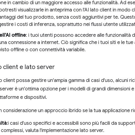
ne in cambio di un maggiore accesso alle funzionalità. Ad esemp
otresti visualizzarle in anteprima con l'AI lato client in modo c
antaggi del tuo prodotto, senza costi aggiuntivi per te. Que
gestire i costi di inferenza, soprattutto nei flussi utente utilizza
ll'AI offline
: i tuoi utenti possono accedere alle funzionalità
na connessione a internet. Ciò significa che i tuoi siti e le 
sto offline o con connettività variabile.
to client e lato server
to client possa gestire un'ampia gamma di casi d'uso, alcuni ri
to server è un'ottima opzione per i modelli di grandi dimensio
ttaforme e dispositivi.
n considerazione un approccio ibrido se la tua applicazione ri
ità
:i casi d'uso specifici e accessibili sono più facili da suppor
 complessi, valuta l'implementazione lato server.