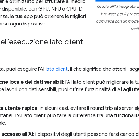
r è ottimizzato per sfruttare al meglio
Grazie all'AI integrata, 
e disponibile, con GPU, NPU o CPU. Di
browser per il proce
a, la tua app può ottenere le migliori
comunica con un modello 
i su ogni dispositivo.
resti
ell'esecuzione lato client
ta, puoi eseguire l'AI
lato client
, il che significa che ottieni i se
ne locale dei dati sensibili
: l'AI lato client può migliorare la 
e lavori con dati sensibili, puoi offrire funzionalità di AI agli u
a utente rapida
: in alcuni casi, evitare il round trip al server s
ntanei. L'AI lato client può fare la differenza tra una funzional
le.
accesso all'AI
: i dispositivi degli utenti possono farsi carico d