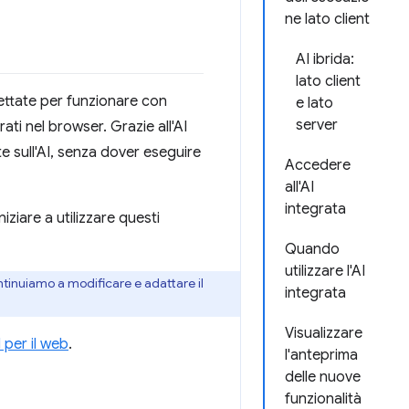
ne lato client
AI ibrida:
lato client
ettate per funzionare con
e lato
server
grati nel browser. Grazie all'AI
te sull'AI, senza dover eseguire
Accedere
all'AI
integrata
iziare a utilizzare questi
Quando
utilizzare l'AI
tinuiamo a modificare e adattare il
integrata
Visualizzare
I per il web
.
l'anteprima
delle nuove
funzionalità