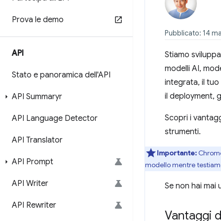
Prova le demo
Pubblicato: 14 m
API
Stiamo svilup
modelli AI, mode
Stato e panoramica dell'API
integrata, il tu
il deployment, 
API Summaryr
Scopri i vantagg
API Language Detector
strumenti.
API Translator
Importante:
Chrome 
API Prompt
modello mentre testiamo
API Writer
Se non hai mai ut
API Rewriter
Vantaggi de