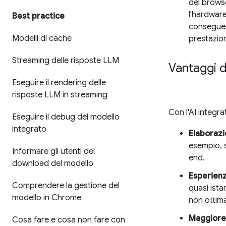
del browse
l'hardwar
Best practice
conseguenz
Modelli di cache
prestazion
Streaming delle risposte LLM
Vantaggi d
Eseguire il rendering delle
risposte LLM in streaming
Con l'AI integra
Eseguire il debug del modello
integrato
Elaborazio
esempio, s
Informare gli utenti del
end.
download del modello
Esperienz
Comprendere la gestione del
quasi ista
modello in Chrome
non ottima
Maggiore 
Cosa fare e cosa non fare con