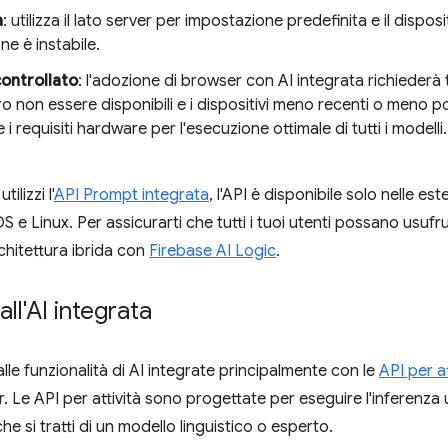
a
: utilizza il lato server per impostazione predefinita e il dispos
e è instabile.
controllato
: l'adozione di browser con AI integrata richiederà
o non essere disponibili e i dispositivi meno recenti o meno 
i requisiti hardware per l'esecuzione ottimale di tutti i modelli. 
ilizzi l'
API Prompt integrata
, l'API è disponibile solo nelle es
 Linux. Per assicurarti che tutti i tuoi utenti possano usufruir
chitettura ibrida con
Firebase AI Logic
.
ll'AI integrata
lle funzionalità di AI integrate principalmente con le
API per at
. Le API per attività sono progettate per eseguire l'inferenza u
che si tratti di un modello linguistico o esperto.