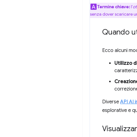
Termine chiave:
l'
ot
senza dover scaricare un
Quando uti
Ecco alcuni modi
Utilizzo d
caratteri
Creazione
correzion
Diverse
API AI 
esplorative e que
Visualizza