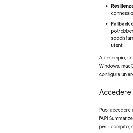
Resilienz
connession
Fallback 
potrebber
soddisfare 
utenti.
Ad esempio, se ut
Windows, macOS e
configura un'ar
Accedere a
Puoi accedere a
l'API Summarizer
per il compito, 