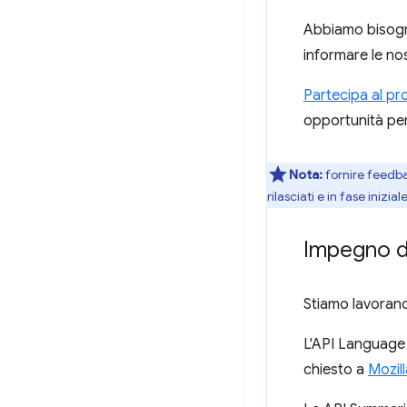
Abbiamo bisogno
informare le nos
Partecipa al p
opportunità per 
Nota:
fornire feedbac
rilasciati e in fase inizi
Impegno d
Stiamo lavorand
L'API Language 
chiesto a
Mozill