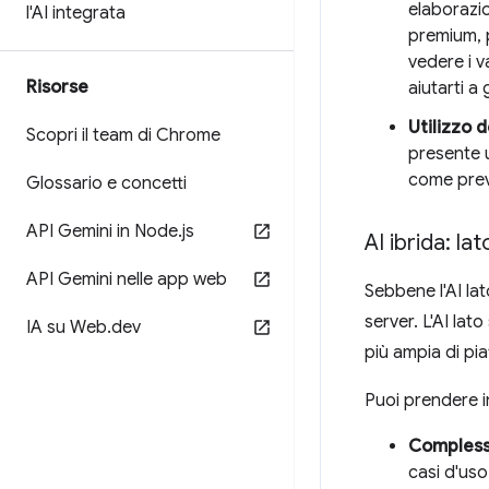
elaborazio
l'AI integrata
premium, p
vedere i v
Risorse
aiutarti a 
Utilizzo de
Scopri il team di Chrome
presente u
come previ
Glossario e concetti
API Gemini in Node
.
js
AI ibrida: la
API Gemini nelle app web
Sebbene l'AI la
server. L'AI la
IA su Web
.
dev
più ampia di pia
Puoi prendere i
Compless
casi d'uso