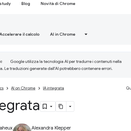
study
Blog
Novità di Chrome
Accelerare il calcolo
AI in Chrome
Google utilizza la tecnologia AI per tradurre i contenuti nella
ta. Le traduzioni generate dall'AI potrebbero contenere errori.
cs
AI on Chrome
IA integrata
Qu
tegrata
Baheux
Alexandra Klepper