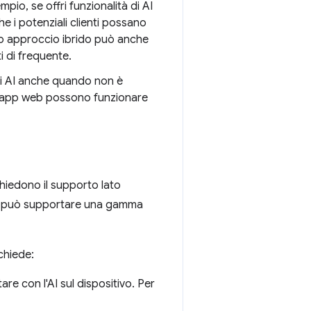
io, se offri funzionalità di AI
he i potenziali clienti possano
sto approccio ibrido può anche
ti di frequente.
 di AI anche quando non è
tue app web possono funzionare
chiedono il supporto lato
ni e può supportare una gamma
chiede:
tare con l'AI sul dispositivo. Per