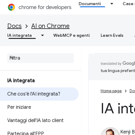
Documenti
Case 
Docs
AI on Chrome
IA integrata
WebMCP e agenti
Learn Evals
tua lingua preferi
IA integrata
Home page
Do
Che cos'è l'AI integrata?
IA in
Per iniziare
Vantaggi dell'IA lato client
Kenji 
Partecipa all'EPP