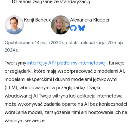
Działania związane ze standaryzacją
Kenji Baheux
Alexandra Klepper
Opublikowano: 14 maja 2024 r., ostatnia aktualizacja: 20 maja
2024 r.
Tworzymy
interfejsy API platformy internetowej
i funkcje
przeglądarki, które mają współpracować z modelami AI,
modelami eksperckimi i
dużymi modelami językowymi
(LLM)
, wbudowanymi w przeglądarkę. Dzięki
wbudowanej AI Twoja witryna lub aplikacja internetowa
może wykonywać zadania oparte na AI bez konieczności
wdrażania modeli, zarządzania nimi ani hostowania ich na
własnym serwerze.