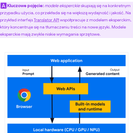
Kluczowe pojęcie:
modele eksperckie
skupiają się na konkretnym
przypadku użycia, co przekłada się na większą wydajność i jakość. Na
przykład interfejs
Translator API
współpracuje z modelem eksperckim,
który koncentruje się na tłumaczeniu treści na nowe języki. Modele
eksperckie mają zwykle niskie wymagania sprzętowe.