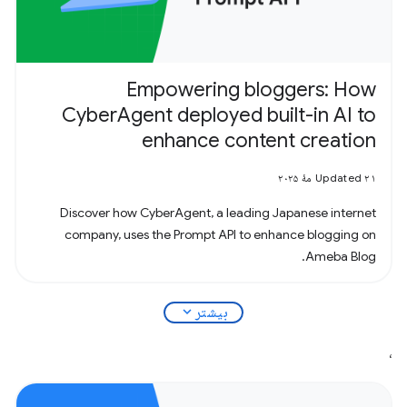
Empowering bloggers: How
CyberAgent deployed built-in AI to
enhance content creation
Updated ۲۱ مهٔ ۲۰۲۵
Discover how CyberAgent, a leading Japanese internet
company, uses the Prompt API to enhance blogging on
Ameba Blog.
expand_more
بیشتر
،