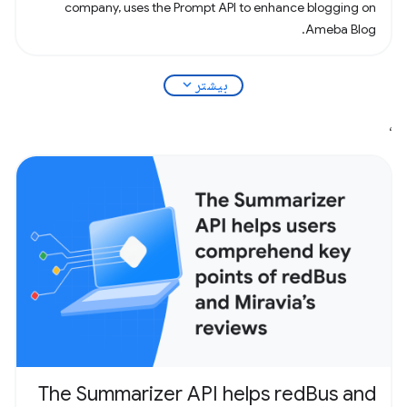
company, uses the Prompt API to enhance blogging on
Ameba Blog.
expand_more
بیشتر
،
The Summarizer API helps redBus and