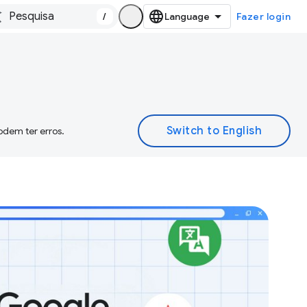
/
Fazer login
odem ter erros.