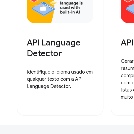
API Language
AP
Detector
Gerar
resum
Identifique o idioma usado em
compr
qualquer texto com a API
como 
Language Detector.
lista
muito