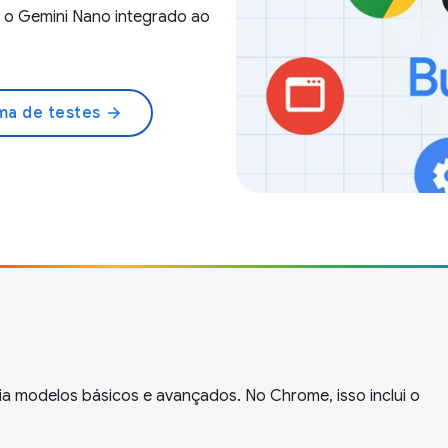
o o Gemini Nano integrado ao
ama de testes
arrow_forward
a modelos básicos e avançados. No Chrome, isso inclui o