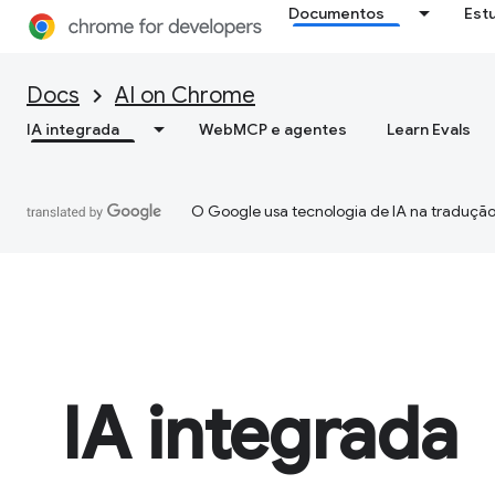
Documentos
Est
Docs
AI on Chrome
IA integrada
WebMCP e agentes
Learn Evals
O Google usa tecnologia de IA na tradução
IA integrada