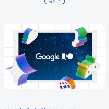
expand_more
展开