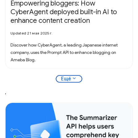
Empowering bloggers: How
CyberAgent deployed built-in AI to
enhance content creation
Updated 21 мая 2025 г.
Discover how CyberAgent, a leading Japanese internet
company, uses the Prompt API to enhance blogging on
Ameba Blog.
expand_more
Ещё
,