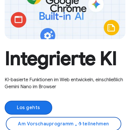
Integrierte KI
KI-basierte Funktionen im Web entwickeln, einschließlich
Gemini Nano im Browser
Los gehts
Am Vorschauprogramm „
“ teilnehmen
arrow_forward