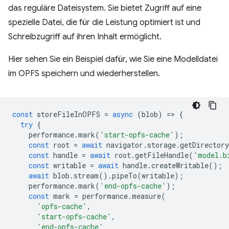
das reguläre Dateisystem. Sie bietet Zugriff auf eine
spezielle Datei, die für die Leistung optimiert ist und
Schreibzugriff auf ihren Inhalt ermöglicht.
Hier sehen Sie ein Beispiel dafür, wie Sie eine Modelldatei
im OPFS speichern und wiederherstellen.
const
storeFileInOPFS
=
async
(
blob
)
=
>
{
try
{
performance
.
mark
(
'start-opfs-cache'
);
const
root
=
await
navigator
.
storage
.
getDirectory
const
handle
=
await
root
.
getFileHandle
(
'model.b
const
writable
=
await
handle
.
createWritable
();
await
blob
.
stream
().
pipeTo
(
writable
);
performance
.
mark
(
'end-opfs-cache'
);
const
mark
=
performance
.
measure
(
'opfs-cache'
,
'start-opfs-cache'
,
'end-opfs-cache'