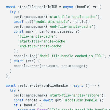
const
storeFileHandleInIDB
=
async
(
handle
)
=
>
{
try
{
performance
.
mark
(
'start-file-handle-cache'
);
await
set
(
'model.bin.handle'
,
handle
);
performance
.
mark
(
'end-file-handle-cache'
);
const
mark
=
performance
.
measure
(
'file-handle-cache'
,
'start-file-handle-cache'
,
'end-file-handle-cache'
);
console
.
log
(
'Model file handle cached in IDB.'
,
}
catch
(
err
)
{
console
.
error
(
err
.
name
,
err
.
message
);
}
};
const
restoreFileFromFileHandle
=
async
()
=
>
{
try
{
performance
.
mark
(
'start-file-handle-restore'
);
const
handle
=
await
get
(
'model.bin.handle'
);
if
(
!
handle
)
{
throw
new
Error
(
'File handle model.bin.handle 