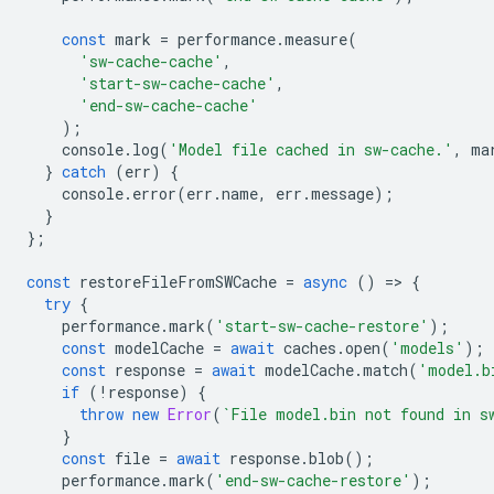
const
mark
=
performance
.
measure
(
'sw-cache-cache'
,
'start-sw-cache-cache'
,
'end-sw-cache-cache'
);
console
.
log
(
'Model file cached in sw-cache.'
,
ma
}
catch
(
err
)
{
console
.
error
(
err
.
name
,
err
.
message
);
}
};
const
restoreFileFromSWCache
=
async
()
=
>
{
try
{
performance
.
mark
(
'start-sw-cache-restore'
);
const
modelCache
=
await
caches
.
open
(
'models'
);
const
response
=
await
modelCache
.
match
(
'model.b
if
(
!
response
)
{
throw
new
Error
(
`File model.bin not found in s
}
const
file
=
await
response
.
blob
();
performance
.
mark
(
'end-sw-cache-restore'
);