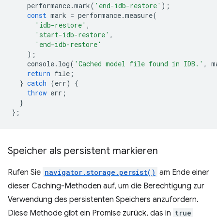
performance
.
mark
(
'end-idb-restore'
);
const
mark
=
performance
.
measure
(
'idb-restore'
,
'start-idb-restore'
,
'end-idb-restore'
);
console
.
log
(
'Cached model file found in IDB.'
,
m
return
file
;
}
catch
(
err
)
{
throw
err
;
}
};
Speicher als persistent markieren
Rufen Sie
navigator.storage.persist()
am Ende einer
dieser Caching-Methoden auf, um die Berechtigung zur
Verwendung des persistenten Speichers anzufordern.
Diese Methode gibt ein Promise zurück, das in
true