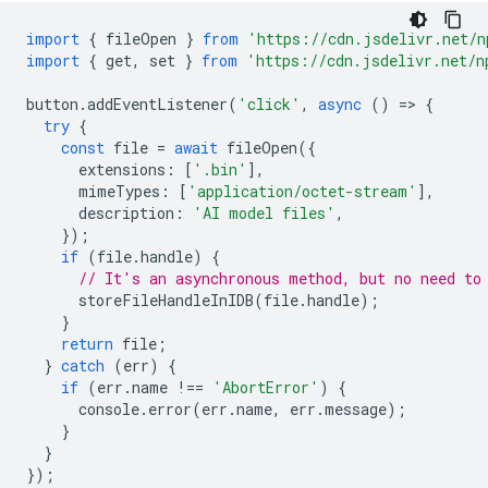
import
{
fileOpen
}
from
'https://cdn.jsdelivr.net/n
import
{
get
,
set
}
from
'https://cdn.jsdelivr.net/n
button
.
addEventListener
(
'click'
,
async
()
=
>
{
try
{
const
file
=
await
fileOpen
({
extensions
:
[
'.bin'
],
mimeTypes
:
[
'application/octet-stream'
],
description
:
'AI model files'
,
});
if
(
file
.
handle
)
{
// It's an asynchronous method, but no need to
storeFileHandleInIDB
(
file
.
handle
);
}
return
file
;
}
catch
(
err
)
{
if
(
err
.
name
!==
'AbortError'
)
{
console
.
error
(
err
.
name
,
err
.
message
);
}
}
});