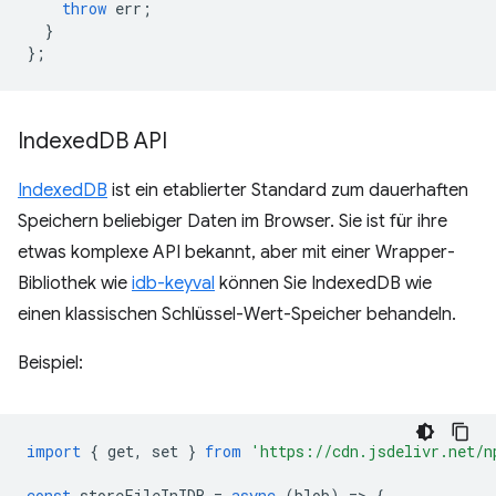
throw
err
;
}
};
Indexed
DB API
IndexedDB
ist ein etablierter Standard zum dauerhaften
Speichern beliebiger Daten im Browser. Sie ist für ihre
etwas komplexe API bekannt, aber mit einer Wrapper-
Bibliothek wie
idb-keyval
können Sie IndexedDB wie
einen klassischen Schlüssel-Wert-Speicher behandeln.
Beispiel:
import
{
get
,
set
}
from
'https://cdn.jsdelivr.net/n
const
storeFileInIDB
=
async
(
blob
)
=
>
{