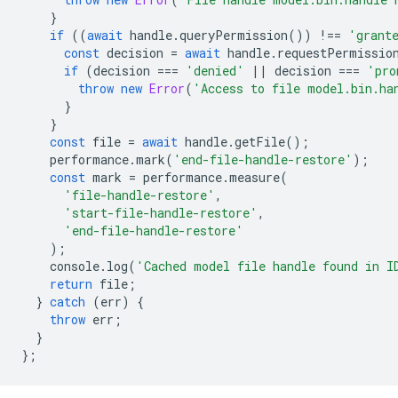
}
if
((
await
handle
.
queryPermission
())
!==
'grant
const
decision
=
await
handle
.
requestPermissio
if
(
decision
===
'denied'
||
decision
===
'pro
throw
new
Error
(
'Access to file model.bin.ha
}
}
const
file
=
await
handle
.
getFile
();
performance
.
mark
(
'end-file-handle-restore'
);
const
mark
=
performance
.
measure
(
'file-handle-restore'
,
'start-file-handle-restore'
,
'end-file-handle-restore'
);
console
.
log
(
'Cached model file handle found in I
return
file
;
}
catch
(
err
)
{
throw
err
;
}
};