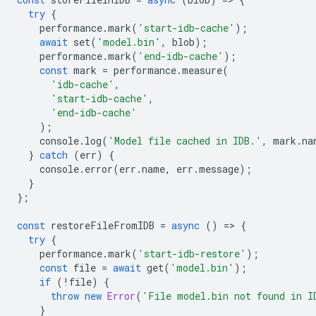
try
{
performance
.
mark
(
'start-idb-cache'
);
await
set
(
'model.bin'
,
blob
);
performance
.
mark
(
'end-idb-cache'
);
const
mark
=
performance
.
measure
(
'idb-cache'
,
'start-idb-cache'
,
'end-idb-cache'
);
console
.
log
(
'Model file cached in IDB.'
,
mark
.
na
}
catch
(
err
)
{
console
.
error
(
err
.
name
,
err
.
message
);
}
};
const
restoreFileFromIDB
=
async
()
=
>
{
try
{
performance
.
mark
(
'start-idb-restore'
);
const
file
=
await
get
(
'model.bin'
);
if
(
!
file
)
{
throw
new
Error
(
'File model.bin not found in I
}