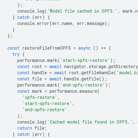
);
console
.
log
(
'Model file cached in OPFS.'
,
mark
.
n
}
catch
(
err
)
{
console
.
error
(
err
.
name
,
err
.
message
);
}
};
const
restoreFileFromOPFS
=
async
()
=
>
{
try
{
performance
.
mark
(
'start-opfs-restore'
);
const
root
=
await
navigator
.
storage
.
getDirectory
const
handle
=
await
root
.
getFileHandle
(
'model.b
const
file
=
await
handle
.
getFile
();
performance
.
mark
(
'end-opfs-restore'
);
const
mark
=
performance
.
measure
(
'opfs-restore'
,
'start-opfs-restore'
,
'end-opfs-restore'
);
console
.
log
(
'Cached model file found in OPFS.'
,
return
file
;
}
catch
(
err
)
{