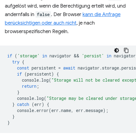
aufgelöst wird, wenn die Berechtigung erteilt wird, und
andernfalls in
false
. Der Browser
kann die Anfrage
berücksichtigen oder auch nicht
, je nach
browserspezifischen Regeln.
if
(
'storage'
in
navigator
 && 
'persist'
in
navigator
try
{
const
persistent
=
await
navigator
.
storage
.
persis
if
(
persistent
)
{
console
.
log
(
"Storage will not be cleared excep
return
;
}
console
.
log
(
"Storage may be cleared under storag
}
catch
(
err
)
{
console
.
error
(
err
.
name
,
err
.
message
);
}
}