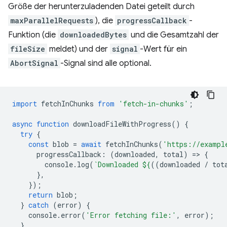
Größe der herunterzuladenden Datei geteilt durch
maxParallelRequests
), die
progressCallback
-
Funktion (die
downloadedBytes
und die Gesamtzahl der
fileSize
meldet) und der
signal
-Wert für ein
AbortSignal
-Signal sind alle optional.
import
fetchInChunks
from
'fetch-in-chunks'
;
async
function
downloadFileWithProgress
()
{
try
{
const
blob
=
await
fetchInChunks
(
'https://exampl
progressCallback
:
(
downloaded
,
total
)
=
>
{
console
.
log
(
`Downloaded 
${
((
downloaded
/
tot
},
});
return
blob
;
}
catch
(
error
)
{
console
.
error
(
'Error fetching file:'
,
error
);
}