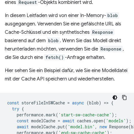
eines
Request
-Objekts kombiniert wird.
In diesem Leitfaden wird von einer In-Memory-
blob
ausgegangen. Verwenden Sie eine gefälschte URL als
Cache-Schlüssel und ein synthetisches
Response
basierend auf dem
blob
. Wenn Sie das Modell direkt
herunterladen möchten, verwenden Sie die
Response
,
die Sie durch eine
fetch()
-Anfrage erhalten.
Hier sehen Sie ein Beispiel dafür, wie Sie eine Modelldatei
mit der Cache API speichern und wiederherstellen.
const
storeFileInSWCache
=
async
(
blob
)
=
>
{
try
{
performance
.
mark
(
'start-sw-cache-cache'
);
const
modelCache
=
await
caches
.
open
(
'models'
);
await
modelCache
.
put
(
'model.bin'
,
new
Response
(
b
performance
.
mark
(
'end-sw-cache-cache'
);