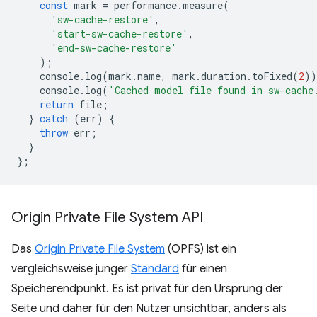
const
mark
=
performance
.
measure
(
'sw-cache-restore'
,
'start-sw-cache-restore'
,
'end-sw-cache-restore'
);
console
.
log
(
mark
.
name
,
mark
.
duration
.
toFixed
(
2
))
console
.
log
(
'Cached model file found in sw-cache
return
file
;
}
catch
(
err
)
{
throw
err
;
}
};
Origin Private File System API
Das
Origin Private File System
(OPFS) ist ein
vergleichsweise junger
Standard
für einen
Speicherendpunkt. Es ist privat für den Ursprung der
Seite und daher für den Nutzer unsichtbar, anders als