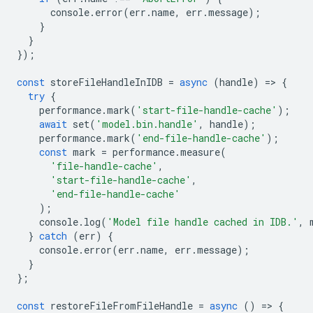
console
.
error
(
err
.
name
,
err
.
message
);
}
}
});
const
storeFileHandleInIDB
=
async
(
handle
)
=
>
{
try
{
performance
.
mark
(
'start-file-handle-cache'
);
await
set
(
'model.bin.handle'
,
handle
);
performance
.
mark
(
'end-file-handle-cache'
);
const
mark
=
performance
.
measure
(
'file-handle-cache'
,
'start-file-handle-cache'
,
'end-file-handle-cache'
);
console
.
log
(
'Model file handle cached in IDB.'
,
}
catch
(
err
)
{
console
.
error
(
err
.
name
,
err
.
message
);
}
};
const
restoreFileFromFileHandle
=
async
()
=
>
{