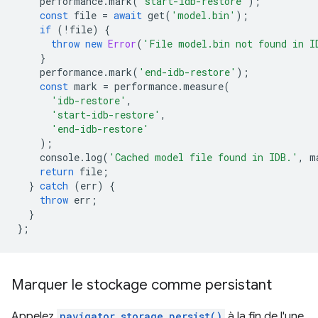
performance
.
mark
(
'start-idb-restore'
);
const
file
=
await
get
(
'model.bin'
);
if
(
!
file
)
{
throw
new
Error
(
'File model.bin not found in I
}
performance
.
mark
(
'end-idb-restore'
);
const
mark
=
performance
.
measure
(
'idb-restore'
,
'start-idb-restore'
,
'end-idb-restore'
);
console
.
log
(
'Cached model file found in IDB.'
,
m
return
file
;
}
catch
(
err
)
{
throw
err
;
}
};
Marquer le stockage comme persistant
Appelez
navigator.storage.persist()
à la fin de l'une