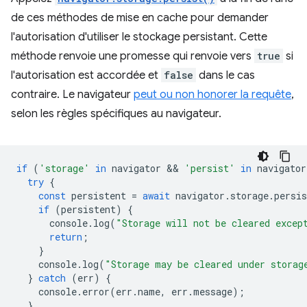
de ces méthodes de mise en cache pour demander
l'autorisation d'utiliser le stockage persistant. Cette
méthode renvoie une promesse qui renvoie vers
true
si
l'autorisation est accordée et
false
dans le cas
contraire. Le navigateur
peut ou non honorer la requête
,
selon les règles spécifiques au navigateur.
if
(
'storage'
in
navigator
 && 
'persist'
in
navigator
try
{
const
persistent
=
await
navigator
.
storage
.
persis
if
(
persistent
)
{
console
.
log
(
"Storage will not be cleared excep
return
;
}
console
.
log
(
"Storage may be cleared under storag
}
catch
(
err
)
{
console
.
error
(
err
.
name
,
err
.
message
);
}