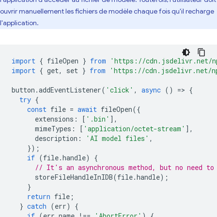
ouvrir manuellement les fichiers de modèle chaque fois qu'il recharge
l'application.
import
{
fileOpen
}
from
'https://cdn.jsdelivr.net/n
import
{
get
,
set
}
from
'https://cdn.jsdelivr.net/n
button
.
addEventListener
(
'click'
,
async
()
=
>
{
try
{
const
file
=
await
fileOpen
({
extensions
:
[
'.bin'
],
mimeTypes
:
[
'application/octet-stream'
],
description
:
'AI model files'
,
});
if
(
file
.
handle
)
{
// It's an asynchronous method, but no need to
storeFileHandleInIDB
(
file
.
handle
);
}
return
file
;
}
catch
(
err
)
{
if
(
err
.
name
!==
'AbortError'
)
{