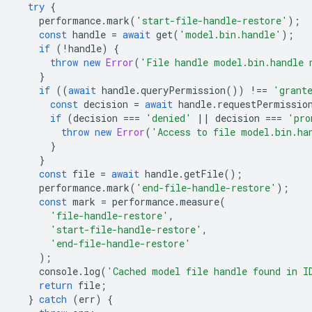
try
{
performance
.
mark
(
'start-file-handle-restore'
);
const
handle
=
await
get
(
'model.bin.handle'
);
if
(
!
handle
)
{
throw
new
Error
(
'File handle model.bin.handle 
}
if
((
await
handle
.
queryPermission
())
!==
'grant
const
decision
=
await
handle
.
requestPermissio
if
(
decision
===
'denied'
||
decision
===
'pro
throw
new
Error
(
'Access to file model.bin.ha
}
}
const
file
=
await
handle
.
getFile
();
performance
.
mark
(
'end-file-handle-restore'
);
const
mark
=
performance
.
measure
(
'file-handle-restore'
,
'start-file-handle-restore'
,
'end-file-handle-restore'
);
console
.
log
(
'Cached model file handle found in I
return
file
;
}
catch
(
err
)
{