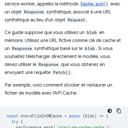
service worker, appelez la méthode
Cache.put()
avec
un objet
Response
synthétique, associé à une URL
synthétique au lieu d'un objet
Request
.
Ce guide suppose que vous utilisez un
blob
en
mémoire. Utilisez une URL fictive comme clé de cache et
un
Response
synthétique basé sur le
blob
. Si vous
souhaitez télécharger directement le modèle, vous
devez utiliser le
Response
que vous obtenez en
envoyant une requête
fetch()
.
Par exemple, voici comment stocker et restaurer un
fichier de modèle avec l'API Cache.
const
storeFileInSWCache
=
async
(
blob
)
=
>
{
try
{
performance
.
mark
(
'start-sw-cache-cache'
);