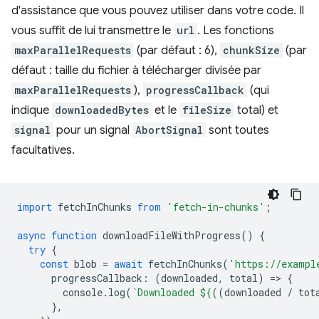
d'assistance que vous pouvez utiliser dans votre code. Il
vous suffit de lui transmettre le
url
. Les fonctions
maxParallelRequests
(par défaut : 6),
chunkSize
(par
défaut : taille du fichier à télécharger divisée par
maxParallelRequests
),
progressCallback
(qui
indique
downloadedBytes
et le
fileSize
total) et
signal
pour un signal
AbortSignal
sont toutes
facultatives.
import
fetchInChunks
from
'fetch-in-chunks'
;
async
function
downloadFileWithProgress
()
{
try
{
const
blob
=
await
fetchInChunks
(
'https://exampl
progressCallback
:
(
downloaded
,
total
)
=
>
{
console
.
log
(
`Downloaded 
${
((
downloaded
/
tot
},