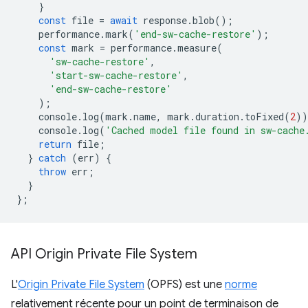
}
const
file
=
await
response
.
blob
();
performance
.
mark
(
'end-sw-cache-restore'
);
const
mark
=
performance
.
measure
(
'sw-cache-restore'
,
'start-sw-cache-restore'
,
'end-sw-cache-restore'
);
console
.
log
(
mark
.
name
,
mark
.
duration
.
toFixed
(
2
))
console
.
log
(
'Cached model file found in sw-cache
return
file
;
}
catch
(
err
)
{
throw
err
;
}
};
API Origin Private File System
L'
Origin Private File System
(OPFS) est une
norme
relativement récente pour un point de terminaison de