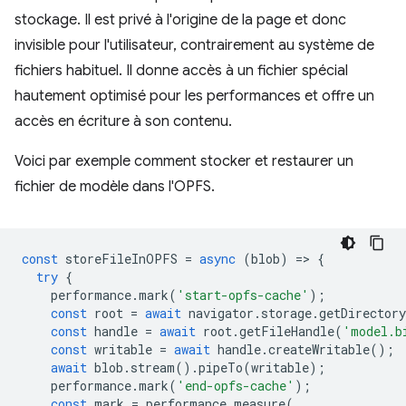
stockage. Il est privé à l'origine de la page et donc
invisible pour l'utilisateur, contrairement au système de
fichiers habituel. Il donne accès à un fichier spécial
hautement optimisé pour les performances et offre un
accès en écriture à son contenu.
Voici par exemple comment stocker et restaurer un
fichier de modèle dans l'OPFS.
const
storeFileInOPFS
=
async
(
blob
)
=
>
{
try
{
performance
.
mark
(
'start-opfs-cache'
);
const
root
=
await
navigator
.
storage
.
getDirectory
const
handle
=
await
root
.
getFileHandle
(
'model.b
const
writable
=
await
handle
.
createWritable
();
await
blob
.
stream
().
pipeTo
(
writable
);
performance
.
mark
(
'end-opfs-cache'
);
const
mark
=
performance
.
measure
(