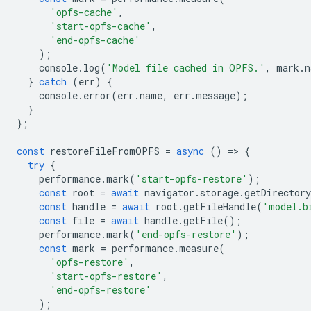
'opfs-cache'
,
'start-opfs-cache'
,
'end-opfs-cache'
);
console
.
log
(
'Model file cached in OPFS.'
,
mark
.
n
}
catch
(
err
)
{
console
.
error
(
err
.
name
,
err
.
message
);
}
};
const
restoreFileFromOPFS
=
async
()
=
>
{
try
{
performance
.
mark
(
'start-opfs-restore'
);
const
root
=
await
navigator
.
storage
.
getDirectory
const
handle
=
await
root
.
getFileHandle
(
'model.b
const
file
=
await
handle
.
getFile
();
performance
.
mark
(
'end-opfs-restore'
);
const
mark
=
performance
.
measure
(
'opfs-restore'
,
'start-opfs-restore'
,
'end-opfs-restore'
);