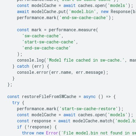
const
modelCache
=
await
caches
.
open
(
'models'
);
await
modelCache
.
put
(
'model.bin'
,
new
Response
(
b
performance
.
mark
(
'end-sw-cache-cache'
);
const
mark
=
performance
.
measure
(
'sw-cache-cache'
,
'start-sw-cache-cache'
,
'end-sw-cache-cache'
);
console
.
log
(
'Model file cached in sw-cache.'
,
ma
}
catch
(
err
)
{
console
.
error
(
err
.
name
,
err
.
message
);
}
};
const
restoreFileFromSWCache
=
async
()
=
>
{
try
{
performance
.
mark
(
'start-sw-cache-restore'
);
const
modelCache
=
await
caches
.
open
(
'models'
);
const
response
=
await
modelCache
.
match
(
'model.b
if
(
!
response
)
{
throw
new
Error
(
`File model.bin not found in s