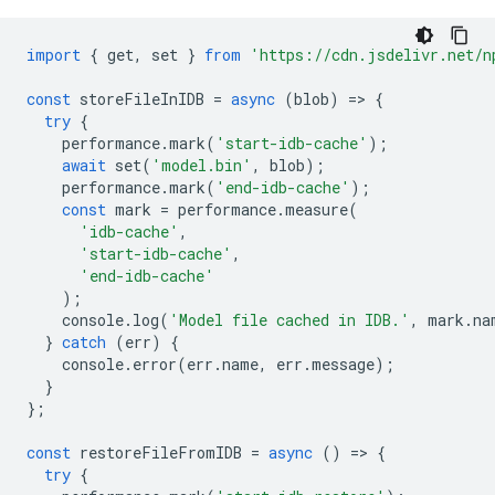
import
{
get
,
set
}
from
'https://cdn.jsdelivr.net/n
const
storeFileInIDB
=
async
(
blob
)
=
>
{
try
{
performance
.
mark
(
'start-idb-cache'
);
await
set
(
'model.bin'
,
blob
);
performance
.
mark
(
'end-idb-cache'
);
const
mark
=
performance
.
measure
(
'idb-cache'
,
'start-idb-cache'
,
'end-idb-cache'
);
console
.
log
(
'Model file cached in IDB.'
,
mark
.
na
}
catch
(
err
)
{
console
.
error
(
err
.
name
,
err
.
message
);
}
};
const
restoreFileFromIDB
=
async
()
=
>
{
try
{