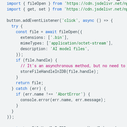
import
{
fileOpen
}
from
'https://cdn.jsdelivr.net/n
import
{
get
,
set
}
from
'https://cdn.jsdelivr.net/n
button
.
addEventListener
(
'click'
,
async
()
=
>
{
try
{
const
file
=
await
fileOpen
({
extensions
:
[
'.bin'
],
mimeTypes
:
[
'application/octet-stream'
],
description
:
'AI model files'
,
});
if
(
file
.
handle
)
{
// It's an asynchronous method, but no need to
storeFileHandleInIDB
(
file
.
handle
);
}
return
file
;
}
catch
(
err
)
{
if
(
err
.
name
!==
'AbortError'
)
{
console
.
error
(
err
.
name
,
err
.
message
);
}
}
});