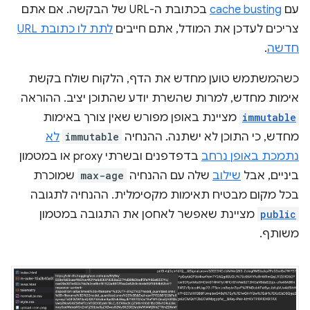
עם
cache busting
בכתובת ה-URL של הבקשה. אם אתם
צריכים לעדכן את המודל, אתם חייבים
לתת לו כתובת URL
חדשה
.
כשהמשתמש טוען מחדש את הדף, הלקוח שולח בקשת
אימות מחדש, למרות שהשרת יודע שהתוכן יציב. ההוראה
immutable
מציינת באופן מפורש שאין צורך באימות
מחדש, כי התוכן לא ישתנה. ההנחיה
immutable
לא
נתמכת באופן נרחב
בדפדפנים ובשרתי proxy או במטמון
ביניים, אבל
שילוב
שלה עם ההנחיה
max-age
שמוכרת
בכל מקום מבטיח תאימות מקסימלית. ההנחיה לתגובה
public
מציינת שאפשר לאחסן את התגובה במטמון
משותף.