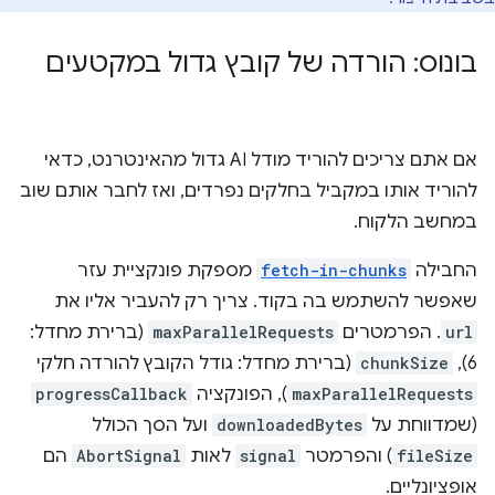
בונוס: הורדה של קובץ גדול במקטעים
אם אתם צריכים להוריד מודל AI גדול מהאינטרנט, כדאי
להוריד אותו במקביל בחלקים נפרדים, ואז לחבר אותם שוב
במחשב הלקוח.
החבילה
fetch-in-chunks
מספקת פונקציית עזר
שאפשר להשתמש בה בקוד. צריך רק להעביר אליו את
url
. הפרמטרים
maxParallelRequests
(ברירת מחדל:
6),‏
chunkSize
(ברירת מחדל: גודל הקובץ להורדה חלקי
maxParallelRequests
), הפונקציה
progressCallback
(שמדווחת על
downloadedBytes
ועל הסך הכולל
fileSize
) והפרמטר
signal
לאות
AbortSignal
הם
אופציונליים.