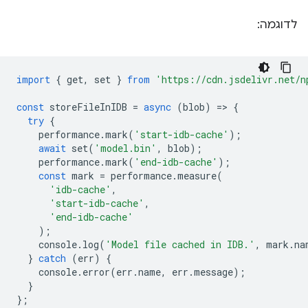
לדוגמה:
import
{
get
,
set
}
from
'https://cdn.jsdelivr.net/n
const
storeFileInIDB
=
async
(
blob
)
=
>
{
try
{
performance
.
mark
(
'start-idb-cache'
);
await
set
(
'model.bin'
,
blob
);
performance
.
mark
(
'end-idb-cache'
);
const
mark
=
performance
.
measure
(
'idb-cache'
,
'start-idb-cache'
,
'end-idb-cache'
);
console
.
log
(
'Model file cached in IDB.'
,
mark
.
na
}
catch
(
err
)
{
console
.
error
(
err
.
name
,
err
.
message
);
}
};