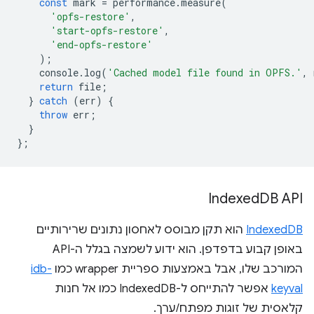
const
mark
=
performance
.
measure
(
'opfs-restore'
,
'start-opfs-restore'
,
'end-opfs-restore'
);
console
.
log
(
'Cached model file found in OPFS.'
,
return
file
;
}
catch
(
err
)
{
throw
err
;
}
};
Indexed
DB API
IndexedDB
הוא תקן מבוסס לאחסון נתונים שרירותיים
באופן קבוע בדפדפן. הוא ידוע לשמצה בגלל ה-API
המורכב שלו, אבל באמצעות ספריית wrapper כמו
idb-
keyval
אפשר להתייחס ל-IndexedDB כמו אל חנות
קלאסית של זוגות מפתח/ערך.