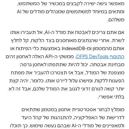
מאפשר גישה ישירה לקבצים במכשיר של המשתמש,
ומתאים במיוחד למשתמשים שמנהלים מודלים של AI
משלהם.
אם אתם צריכים לאבטח את מודל ה-AI, אל תעבירו אותו
לשרת. אחרי שהנתונים מאוחסנים בצד הלקוח, קל לחלץ
אותם מהמטמון ומ-IndexedDB באמצעות כלי הפיתוח או
התוסף OFPS DevTools
. ממשקי ה-API האלה לאחסון זהים
מבחינת אבטחה. יכול להיות שתתפתו לאחסן גרסה
מוצפנת של המודל, אבל אז תצטרכו להעביר את מפתח
הפענוח ללקוח, ומישהו עלול ליירט אותו. כלומר, יהיה קצת
יותר קשה לגורם זדוני לגנוב את המודל שלכם, אבל זה לא
בלתי אפשרי.
מומלץ לבחור אסטרטגיית אחסון במטמון שתתאים
לדרישות של האפליקציה, להתנהגות של קהל היעד
ולמאפיינים של מודלי ה-AI שבהם נעשה שימוש. כך תוכלו