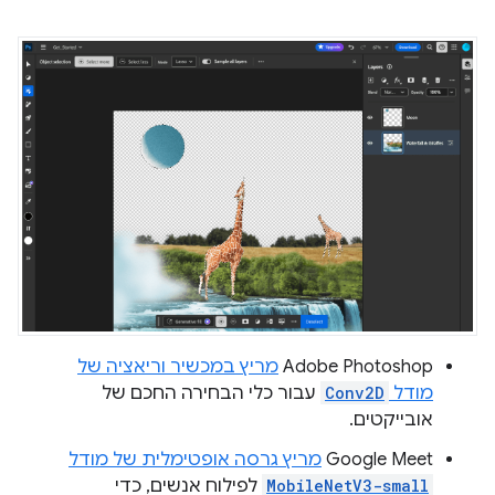
‫Adobe Photoshop
מריץ במכשיר וריאציה של
מודל
Conv2D
עבור כלי הבחירה החכם של
אובייקטים.
‫Google Meet
מריץ גרסה אופטימלית של מודל
MobileNetV3-small
לפילוח אנשים, כדי