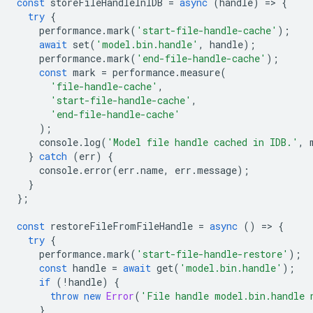
const
storeFileHandleInIDB
=
async
(
handle
)
=
>
{
try
{
performance
.
mark
(
'start-file-handle-cache'
);
await
set
(
'model.bin.handle'
,
handle
);
performance
.
mark
(
'end-file-handle-cache'
);
const
mark
=
performance
.
measure
(
'file-handle-cache'
,
'start-file-handle-cache'
,
'end-file-handle-cache'
);
console
.
log
(
'Model file handle cached in IDB.'
,
}
catch
(
err
)
{
console
.
error
(
err
.
name
,
err
.
message
);
}
};
const
restoreFileFromFileHandle
=
async
()
=
>
{
try
{
performance
.
mark
(
'start-file-handle-restore'
);
const
handle
=
await
get
(
'model.bin.handle'
);
if
(
!
handle
)
{
throw
new
Error
(
'File handle model.bin.handle 
}