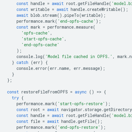
const
handle
=
await
root
.
getFileHandle
(
'model.b
const
writable
=
await
handle
.
createWritable
();
await
blob
.
stream
().
pipeTo
(
writable
);
performance
.
mark
(
'end-opfs-cache'
);
const
mark
=
performance
.
measure
(
'opfs-cache'
,
'start-opfs-cache'
,
'end-opfs-cache'
);
console
.
log
(
'Model file cached in OPFS.'
,
mark
.
n
}
catch
(
err
)
{
console
.
error
(
err
.
name
,
err
.
message
);
}
};
const
restoreFileFromOPFS
=
async
()
=
>
{
try
{
performance
.
mark
(
'start-opfs-restore'
);
const
root
=
await
navigator
.
storage
.
getDirectory
const
handle
=
await
root
.
getFileHandle
(
'model.b
const
file
=
await
handle
.
getFile
();
performance
.
mark
(
'end-opfs-restore'
);