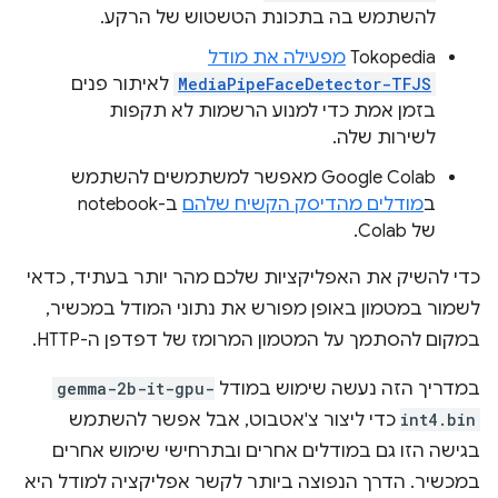
להשתמש בה בתכונת הטשטוש של הרקע.
‫Tokopedia
מפעילה את מודל
MediaPipeFaceDetector-TFJS
לאיתור פנים
בזמן אמת כדי למנוע הרשמות לא תקפות
לשירות שלה.
‫Google Colab מאפשר למשתמשים להשתמש
ב
מודלים מהדיסק הקשיח שלהם
ב-notebook
של Colab.
כדי להשיק את האפליקציות שלכם מהר יותר בעתיד, כדאי
לשמור במטמון באופן מפורש את נתוני המודל במכשיר,
במקום להסתמך על המטמון המרומז של דפדפן ה-HTTP.
במדריך הזה נעשה שימוש במודל
gemma-2b-it-gpu-
int4.bin
כדי ליצור צ'אטבוט, אבל אפשר להשתמש
בגישה הזו גם במודלים אחרים ובתרחישי שימוש אחרים
במכשיר. הדרך הנפוצה ביותר לקשר אפליקציה למודל היא