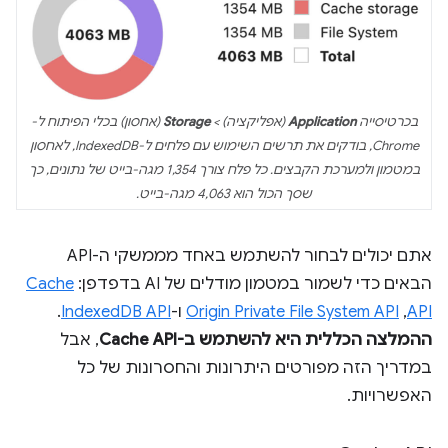
בכרטיסייה
Application
(אפליקציה) >
Storage
(אחסון) בכלי הפיתוח ל-
Chrome, בודקים את תרשים השימוש עם פלחים ל-IndexedDB, לאחסון
במטמון ולמערכת הקבצים. כל פלח צורך 1,354 מגה-בייט של נתונים, כך
שסך הכול הוא 4,063 מגה-בייט.
אתם יכולים לבחור להשתמש באחד מממשקי ה-API
הבאים כדי לשמור במטמון מודלים של AI בדפדפן:
Cache
API
,‏
Origin Private File System API
ו-
IndexedDB API
.
ההמלצה הכללית היא להשתמש ב-Cache API
, אבל
במדריך הזה מפורטים היתרונות והחסרונות של כל
האפשרויות.