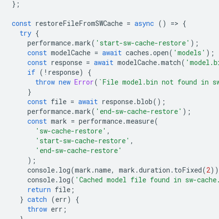
};
const
restoreFileFromSWCache
=
async
()
=
>
{
try
{
performance
.
mark
(
'start-sw-cache-restore'
);
const
modelCache
=
await
caches
.
open
(
'models'
);
const
response
=
await
modelCache
.
match
(
'model.b
if
(
!
response
)
{
throw
new
Error
(
`File model.bin not found in s
}
const
file
=
await
response
.
blob
();
performance
.
mark
(
'end-sw-cache-restore'
);
const
mark
=
performance
.
measure
(
'sw-cache-restore'
,
'start-sw-cache-restore'
,
'end-sw-cache-restore'
);
console
.
log
(
mark
.
name
,
mark
.
duration
.
toFixed
(
2
))
console
.
log
(
'Cached model file found in sw-cache
return
file
;
}
catch
(
err
)
{
throw
err
;
}