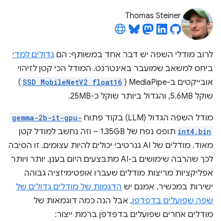
Thomas Steiner
לרוב מודלי השפה יש דבר אחד במשותף: הם
גדולים למדי
ביחס למשאב שמועבר באינטרנט. המודל הכי קטן לזיהוי
אובייקטים ב-MediaPipe‏ (
SSD MobileNetV2 float16
)
שוקל 5.6MB, והגדול ביותר שוקל כ-25MB.
מודל השפה הגדול (LLM) בקוד פתוח
gemma-2b-it-gpu-
int4.bin
תופס נפח של 1.35GB – וזה נחשב למודל קטן
מאוד. מודלים של AI גנרטיבי יכולים להיות עצומים. זו הסיבה
לכך שהרבה שימושים ב-AI מתבצעים היום בענן. יותר ויותר
אפליקציות מריצות מודלים שעברו אופטימיזציה גבוהה
ישירות במכשיר. אמנם יש
הדגמות של מודלים גדולים של
שפה שפועלים בדפדפן
, אבל הנה כמה דוגמאות של
מודלים אחרים שפועלים בדפדפן ברמת ייצור: