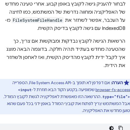
לבחור להעניק גישה לקובץ באופן קבוע. אחרי טעינה מחדש
של האפליקציה ומחווה נדרשת של המשתמש, כמו לחיצה
על העכבר, אפשר לשחזר את
FileSystemFileHandle
מ-
IndexedDB עם גישה לקובץ בדיסק הקשיח.
הרשאות הגישה לקובץ נבדקות ומבוקשות אם צריך, כך
שהטעינה מחדש בעתיד תהיה חלקה. בדוגמה הבאה מוצג
איך לקבל ידית לקובץ מהדיסק הקשיח, ואז לאחסן ולשחזר
את הידית.
הערה:
אם דפדפן לא תומך ב-File System Access API, הספרייה
browser-fs-access
שמופיעה בקטע הקוד הבא חוזרת ל-
<input
. ההרשאה הזו מאפשרת לאפליקציה לגשת לקובץ המודל,
type="file">
אבל המשתמש צריך לפתוח את קובצי המודל באופן ידני בכל פעם שהוא
טוען מחדש את האפליקציה.