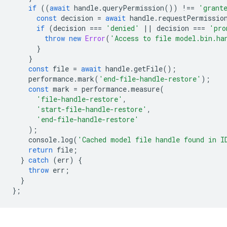
if
((
await
handle
.
queryPermission
())
!==
'grant
const
decision
=
await
handle
.
requestPermissio
if
(
decision
===
'denied'
||
decision
===
'pro
throw
new
Error
(
'Access to file model.bin.ha
}
}
const
file
=
await
handle
.
getFile
();
performance
.
mark
(
'end-file-handle-restore'
);
const
mark
=
performance
.
measure
(
'file-handle-restore'
,
'start-file-handle-restore'
,
'end-file-handle-restore'
);
console
.
log
(
'Cached model file handle found in I
return
file
;
}
catch
(
err
)
{
throw
err
;
}
};