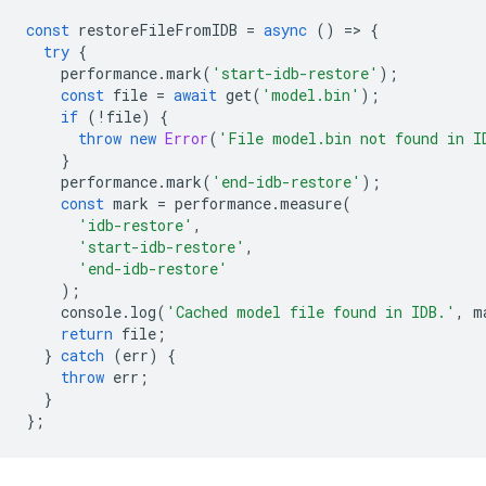
const
restoreFileFromIDB
=
async
()
=
>
{
try
{
performance
.
mark
(
'start-idb-restore'
);
const
file
=
await
get
(
'model.bin'
);
if
(
!
file
)
{
throw
new
Error
(
'File model.bin not found in I
}
performance
.
mark
(
'end-idb-restore'
);
const
mark
=
performance
.
measure
(
'idb-restore'
,
'start-idb-restore'
,
'end-idb-restore'
);
console
.
log
(
'Cached model file found in IDB.'
,
m
return
file
;
}
catch
(
err
)
{
throw
err
;
}
};