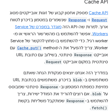
Cache API
Cache API
מספק אחסון קבוע של זוגות אובייקטים מסוג
Request
ו-
Response
שנשמרים במטמון בזיכרון לטווח
ארוך. למרות שה-API הזה
מוגדר במפרט של Service
Workers
, אפשר להשתמש בו מהשרשור הראשי או מ-
worker רגיל. כדי להשתמש בו מחוץ להקשר של Service
Worker, צריך להפעיל את ה-method‏
Cache.put()
עם
אובייקט
Response
סינתטי, בשילוב עם כתובת URL
סינתטית במקום אובייקט
Request
.
במדריך הזה אנחנו יוצאים מנקודת הנחה שאתם
משתמשים ב-
blob
בזיכרון. משתמשים בכתובת URL
מזויפת כמפתח המטמון וב-
Response
סינתטי שמבוסס
על
blob
. אם רוצים להוריד את המודל ישירות, צריך
להשתמש ב-
Response
שמתקבל משליחת בקשת
.
fetch()