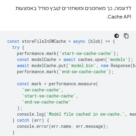
לדוגמה, כך מאחסנים ומשחזרים קובץ מודל באמצעות
Cache API.
const
storeFileInSWCache
=
async
(
blob
)
=
>
{
try
{
performance
.
mark
(
'start-sw-cache-cache'
);
const
modelCache
=
await
caches
.
open
(
'models'
);
await
modelCache
.
put
(
'model.bin'
,
new
Response
(
b
performance
.
mark
(
'end-sw-cache-cache'
);
const
mark
=
performance
.
measure
(
'sw-cache-cache'
,
'start-sw-cache-cache'
,
'end-sw-cache-cache'
);
console
.
log
(
'Model file cached in sw-cache.'
,
ma
}
catch
(
err
)
{
console
.
error
(
err
.
name
,
err
.
message
);
}