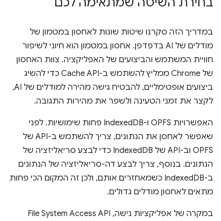
בחירת השיטה שמתאימה לכם
במדריך הזה סקרנו שיטות שונות לאחסון במטמון של
מודלים של AI בדפדפן. אחסון במטמון הוא חיוני לשיפור
חוויית המשתמש והביצועים של האפליקציה. צוות האחסון
של Chrome ממליץ להשתמש ב-Cache API כדי להשיג
ביצועים אופטימליים, להבטיח גישה מהירה למודלים של AI,
לקצר את זמני הטעינה ולשפר את מהירות התגובה.
האפשרויות OPFS ו-IndexedDB פחות שימושיות. לפני
שאפשר לאחסן את הנתונים, צריך להשתמש ב-API של
OPFS וב-API של IndexedDB כדי לבצע סריאליזציה של
הנתונים. בנוסף, צריך לבצע דה-סריאליזציה של הנתונים
ב-IndexedDB כשמאחזרים אותם, ולכן זה המקום הכי פחות
מתאים לאחסון מודלים גדולים.
במקרה של אפליקציות נישה, File System Access API