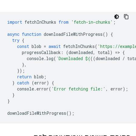
import
fetchInChunks
from
'fetch-in-chunks'
;
async
function
downloadFileWithProgress
()
{
try
{
const
blob
=
await
fetchInChunks
(
'https://exampl
progressCallback
:
(
downloaded
,
total
)
=
>
{
console
.
log
(
`Downloaded 
${
((
downloaded
/
tot
},
});
return
blob
;
}
catch
(
error
)
{
console
.
error
(
'Error fetching file:'
,
error
);
}
}
downloadFileWithProgress
();