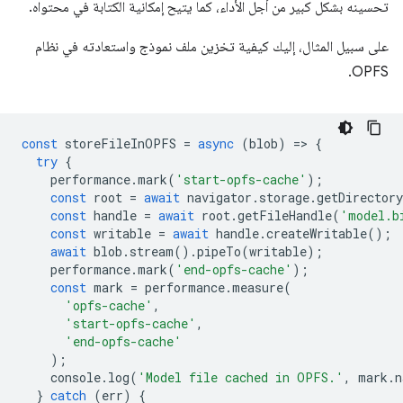
تحسينه بشكل كبير من أجل الأداء، كما يتيح إمكانية الكتابة في محتواه.
على سبيل المثال، إليك كيفية تخزين ملف نموذج واستعادته في نظام
OPFS.
const
storeFileInOPFS
=
async
(
blob
)
=
>
{
try
{
performance
.
mark
(
'start-opfs-cache'
);
const
root
=
await
navigator
.
storage
.
getDirectory
const
handle
=
await
root
.
getFileHandle
(
'model.b
const
writable
=
await
handle
.
createWritable
();
await
blob
.
stream
().
pipeTo
(
writable
);
performance
.
mark
(
'end-opfs-cache'
);
const
mark
=
performance
.
measure
(
'opfs-cache'
,
'start-opfs-cache'
,
'end-opfs-cache'
);
console
.
log
(
'Model file cached in OPFS.'
,
mark
.
n
}
catch
(
err
)
{