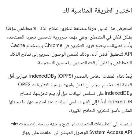
اختيار الطريقة المناسبة لك
استعرض هذا الدليل طرقًا مختلفة لتخزين نماذج الذكاء الاصطناعي مؤقتًا
بشكل فعّال في المتصفّح، وهي مهمة ضرورية لتحسين تجربة المستخدم
وأداء تطبيقك. ينصح فريق التخزين في Chrome باستخدام Cache
API لتحقيق أفضل أداء، وذلك لضمان الوصول السريع إلى نماذج الذكاء
الاصطناعي وتقليل أوقات التحميل وتحسين الاستجابة.
يُعدّ نظام الملفات الخاص بالمصدر (OPFS) وIndexedDB خيارَين أقل
قابلية للاستخدام. يجب أن تعمل واجهتا برمجة التطبيقات OPFS
وIndexedDB على تسلسل البيانات قبل أن يتم تخزينها. تحتاج
IndexedDB أيضًا إلى إلغاء تسلسل البيانات عند استرجاعها، ما يجعلها
المكان الأسوأ لتخزين النماذج الكبيرة.
بالنسبة إلى التطبيقات المتخصصة، تتيح واجهة برمجة التطبيقات File
System Access API الوصول المباشر إلى الملفات على جهاز