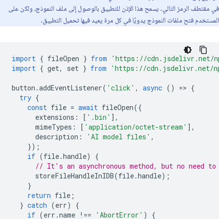
في مقتطف الرمز التالي. يسمح هذا الإذن للتطبيق بالوصول إلى ملف النموذج، ولكن على
المستخدم فتح ملفات النموذج يدويًا في كل مرة يعيد فيها تحميل التطبيق.
import
{
fileOpen
}
from
'https://cdn.jsdelivr.net/n
import
{
get
,
set
}
from
'https://cdn.jsdelivr.net/n
button
.
addEventListener
(
'click'
,
async
()
=
>
{
try
{
const
file
=
await
fileOpen
({
extensions
:
[
'.bin'
],
mimeTypes
:
[
'application/octet-stream'
],
description
:
'AI model files'
,
});
if
(
file
.
handle
)
{
// It's an asynchronous method, but no need to
storeFileHandleInIDB
(
file
.
handle
);
}
return
file
;
}
catch
(
err
)
{
if
(
err
.
name
!==
'AbortError'
)
{