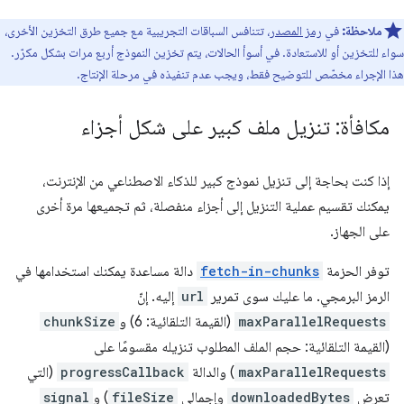
ملاحظة:
في
رمز المصدر
، تتنافس السباقات التجريبية مع جميع طرق التخزين الأخرى،
سواء للتخزين أو للاستعادة. في أسوأ الحالات، يتم تخزين النموذج أربع مرات بشكل مكرّر.
هذا الإجراء مخصّص للتوضيح فقط، ويجب عدم تنفيذه في مرحلة الإنتاج.
مكافأة: تنزيل ملف كبير على شكل أجزاء
إذا كنت بحاجة إلى تنزيل نموذج كبير للذكاء الاصطناعي من الإنترنت،
يمكنك تقسيم عملية التنزيل إلى أجزاء منفصلة، ثم تجميعها مرة أخرى
على الجهاز.
توفر الحزمة
fetch-in-chunks
دالة مساعدة يمكنك استخدامها في
الرمز البرمجي. ما عليك سوى تمرير
url
إليه. إنّ
maxParallelRequests
(القيمة التلقائية: 6) و
chunkSize
(القيمة التلقائية: حجم الملف المطلوب تنزيله مقسومًا على
maxParallelRequests
) والدالة
progressCallback
(التي
تعرض
downloadedBytes
وإجمالي
fileSize
) و
signal