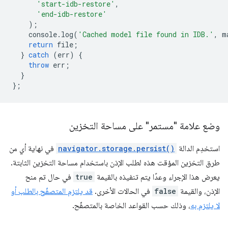
'start-idb-restore'
,
'end-idb-restore'
);
console
.
log
(
'Cached model file found in IDB.'
,
m
return
file
;
}
catch
(
err
)
{
throw
err
;
}
};
وضع علامة "مستمر" على مساحة التخزين
استخدِم الدالة
navigator.storage.persist()
في نهاية أي من
طرق التخزين المؤقت هذه لطلب الإذن باستخدام مساحة التخزين الثابتة.
يعرض هذا الإجراء وعدًا يتم تنفيذه بالقيمة
true
في حال تم منح
الإذن، والقيمة
false
في الحالات الأخرى.
قد يلتزم المتصفّح بالطلب أو
لا يلتزم به
، وذلك حسب القواعد الخاصة بالمتصفّح.