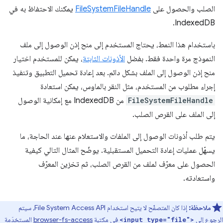
الصلب والحصول على
FileSystemFileHandle
يمكنك الاحتفاظ به في
IndexedDB.
باستخدام هذا النمط، يحتاج المستخدم إلى منح إذن الوصول إلى ملف
النموذج مرة واحدة فقط. بفضل
الأذونات الثابتة
، يمكن للمستخدم اختيار
منح إذن الوصول إلى الملف بشكل دائم. بعد إعادة تحميل التطبيق وتنفيذ
إجراء مطلوب من المستخدم، مثل النقر بالماوس، يمكن استعادة
FileSystemFileHandle
من IndexedDB مع إمكانية الوصول
إلى الملف على القرص الصلب.
يتم طلب أذونات الوصول إلى الملفات والاستعلام عنها عند الحاجة، ما
يسهّل عمليات إعادة التحميل المستقبلية. يوضّح المثال التالي كيفية
الحصول على معرّف لملف من القرص الصلب، ثم تخزين المعرّف
واستعادته.
ملاحظة:
إذا كان المتصفّح لا يتيح استخدام File System Access API، سيتم
الرجوع إلى
في مكتبة
browser-fs-access
المستخدَمة
<input type="file">