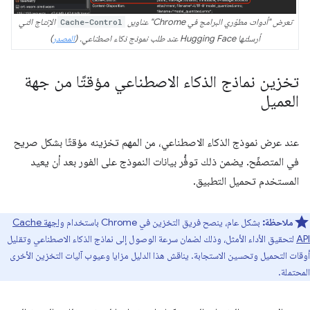
تعرض "أدوات مطوّري البرامج في Chrome" عناوين
Cache-Control
الإنتاج التي
أرسلتها Hugging Face عند طلب نموذج ذكاء اصطناعي. (
المصدر
)
تخزين نماذج الذكاء الاصطناعي مؤقتًا من جهة
العميل
عند عرض نموذج الذكاء الاصطناعي، من المهم تخزينه مؤقتًا بشكل صريح
في المتصفّح. يضمن ذلك توفُّر بيانات النموذج على الفور بعد أن يعيد
المستخدم تحميل التطبيق.
ملاحظة:
بشكل عام، ينصح فريق التخزين في Chrome باستخدام
واجهة Cache
API
لتحقيق الأداء الأمثل، وذلك لضمان سرعة الوصول إلى نماذج الذكاء الاصطناعي وتقليل
أوقات التحميل وتحسين الاستجابة. يناقش هذا الدليل مزايا وعيوب آليات التخزين الأخرى
المحتملة.