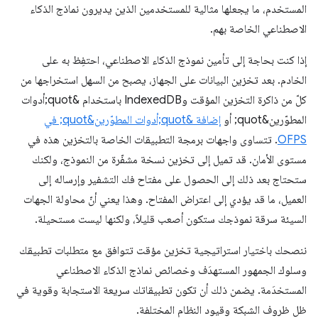
المستخدم، ما يجعلها مثالية للمستخدمين الذين يديرون نماذج الذكاء
الاصطناعي الخاصة بهم.
إذا كنت بحاجة إلى تأمين نموذج الذكاء الاصطناعي، احتفِظ به على
الخادم. بعد تخزين البيانات على الجهاز، يصبح من السهل استخراجها من
كلّ من ذاكرة التخزين المؤقت وIndexedDB باستخدام &quot;أدوات
المطوّرين&quot; أو
إضافة &quot;أدوات المطوّرين&quot; في
OFPS
. تتساوى واجهات برمجة التطبيقات الخاصة بالتخزين هذه في
مستوى الأمان. قد تميل إلى تخزين نسخة مشفّرة من النموذج، ولكنك
ستحتاج بعد ذلك إلى الحصول على مفتاح فك التشفير وإرساله إلى
العميل، ما قد يؤدي إلى اعتراض المفتاح. وهذا يعني أنّ محاولة الجهات
السيئة سرقة نموذجك ستكون أصعب قليلاً، ولكنها ليست مستحيلة.
ننصحك باختيار استراتيجية تخزين مؤقت تتوافق مع متطلبات تطبيقك
وسلوك الجمهور المستهدَف وخصائص نماذج الذكاء الاصطناعي
المستخدَمة. يضمن ذلك أن تكون تطبيقاتك سريعة الاستجابة وقوية في
ظل ظروف الشبكة وقيود النظام المختلفة.