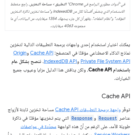
في "أدوات مطوّري البرامج في Chrome"
التطبيق
>
مساحة التخزين
، راجِع مخطط
الاستخدام الذي يتضمّن أقسامًا لكل من IndexedDB و"مساحة تخزين ذاكرة التخزين
المؤقت" و"نظام الملفات". يظهر أنّ كل جزء يستهلك 1354 ميغابايت من البيانات، أي ما
مجموعه 4063 ميغابايت.
يمكنك اختيار استخدام إحدى واجهات برمجة التطبيقات التالية لتخزين
نماذج الذكاء الاصطناعي مؤقتًا في المتصفح:
Cache API
و
Origin
Private File System API
و
IndexedDB API
.
ننصح بشكل عام
باستخدام Cache API
، ولكن يناقش هذا الدليل مزايا وعيوب جميع
الخيارات.
Cache API
توفّر
واجهة برمجة التطبيقات Cache API
مساحة تخزين ثابتة لأزواج
عناصر
Request
و
Response
التي يتم تخزينها مؤقتًا في ذاكرة
طويلة الأمد. على الرغم من أنّ هذه الواجهة
محدّدة في مواصفات