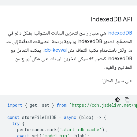
Indexed
DB API
IndexedDB
هي معيار راسخ لتخزين البيانات العشوائية بشكل دائم في
المتصفّح. تشتهر IndexedDB بواجهة برمجة التطبيقات المعقّدة إلى حد
ما، ولكن باستخدام مكتبة التفاف مثل
idb-keyval
، يمكنك التعامل مع
IndexedDB كمتجر كلاسيكي لتخزين البيانات على شكل أزواج من
المفاتيح والقيم.
على سبيل المثال:
import
{
get
,
set
}
from
'https://cdn.jsdelivr.net/n
const
storeFileInIDB
=
async
(
blob
)
=
>
{
try
{
performance
.
mark
(
'start-idb-cache'
);
await
set
(
'model.bin'
,
blob
);