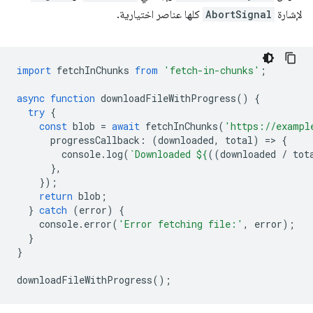
لإشارة
AbortSignal
كلها عناصر اختيارية.
import
fetchInChunks
from
'fetch-in-chunks'
;
async
function
downloadFileWithProgress
()
{
try
{
const
blob
=
await
fetchInChunks
(
'https://exampl
progressCallback
:
(
downloaded
,
total
)
=
>
{
console
.
log
(
`Downloaded 
${
((
downloaded
/
tot
},
});
return
blob
;
}
catch
(
error
)
{
console
.
error
(
'Error fetching file:'
,
error
);
}
}
downloadFileWithProgress
();