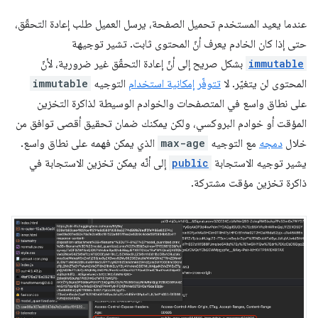
عندما يعيد المستخدم تحميل الصفحة، يرسل العميل طلب إعادة التحقّق،
حتى إذا كان الخادم يعرف أنّ المحتوى ثابت. تشير توجيهة
immutable
بشكل صريح إلى أنّ إعادة التحقّق غير ضرورية، لأنّ
المحتوى لن يتغيّر. لا
تتوفّر إمكانية استخدام
التوجيه
immutable
على نطاق واسع في المتصفحات والخوادم الوسيطة لذاكرة التخزين
المؤقت أو خوادم البروكسي، ولكن يمكنك ضمان تحقيق أقصى توافق من
خلال
دمجه
مع التوجيه
max-age
الذي يمكن فهمه على نطاق واسع.
يشير توجيه الاستجابة
public
إلى أنّه يمكن تخزين الاستجابة في
ذاكرة تخزين مؤقت مشتركة.