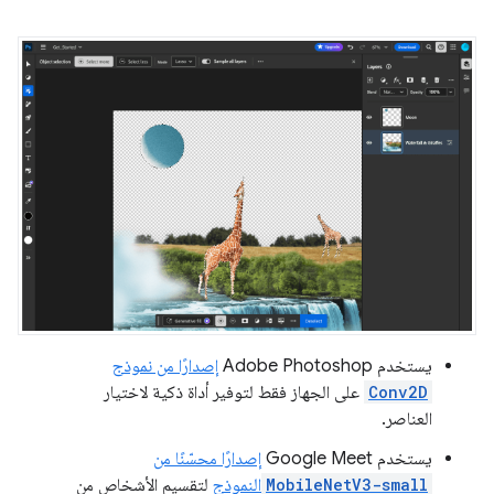
يستخدم Adobe Photoshop
إصدارًا من نموذج
Conv2D
على الجهاز فقط لتوفير أداة ذكية لاختيار
العناصر.
يستخدم Google Meet
إصدارًا محسّنًا من
MobileNetV3-small
النموذج
لتقسيم الأشخاص من