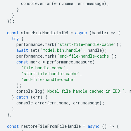
console
.
error
(
err
.
name
,
err
.
message
);
}
}
});
const
storeFileHandleInIDB
=
async
(
handle
)
=
>
{
try
{
performance
.
mark
(
'start-file-handle-cache'
);
await
set
(
'model.bin.handle'
,
handle
);
performance
.
mark
(
'end-file-handle-cache'
);
const
mark
=
performance
.
measure
(
'file-handle-cache'
,
'start-file-handle-cache'
,
'end-file-handle-cache'
);
console
.
log
(
'Model file handle cached in IDB.'
,
}
catch
(
err
)
{
console
.
error
(
err
.
name
,
err
.
message
);
}
};
const
restoreFileFromFileHandle
=
async
()
=
>
{