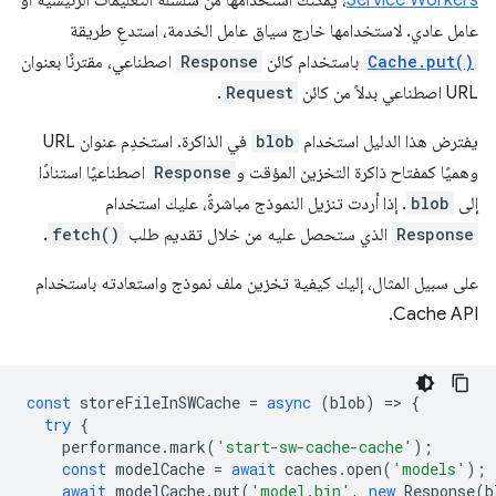
Service Workers
، يمكنك استخدامها من سلسلة التعليمات الرئيسية أو
عامل عادي. لاستخدامها خارج سياق عامل الخدمة، استدعِ طريقة
Cache.put()
باستخدام كائن
Response
اصطناعي، مقترنًا بعنوان
URL اصطناعي بدلاً من كائن
Request
.
يفترض هذا الدليل استخدام
blob
في الذاكرة. استخدِم عنوان URL
وهميًا كمفتاح ذاكرة التخزين المؤقت و
Response
اصطناعيًا استنادًا
إلى
blob
. إذا أردت تنزيل النموذج مباشرةً، عليك استخدام
Response
الذي ستحصل عليه من خلال تقديم طلب
fetch()
.
على سبيل المثال، إليك كيفية تخزين ملف نموذج واستعادته باستخدام
Cache API.
const
storeFileInSWCache
=
async
(
blob
)
=
>
{
try
{
performance
.
mark
(
'start-sw-cache-cache'
);
const
modelCache
=
await
caches
.
open
(
'models'
);
await
modelCache
.
put
(
'model.bin'
,
new
Response
(
b