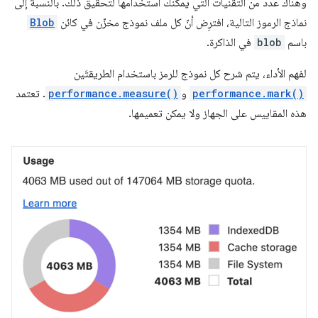
وهناك عدد من التقنيات التي يمكنك استخدامها لتحقيق ذلك. بالنسبة إلى
نماذج الرموز التالية، افترِض أنّ كل ملف نموذج مخزّن في كائن
Blob
باسم
blob
في الذاكرة.
لفهم الأداء، يتم شرح كل نموذج للرمز باستخدام الطريقتَين
performance.mark()
و
performance.measure()
. تعتمد
هذه المقاييس على الجهاز ولا يمكن تعميمها.