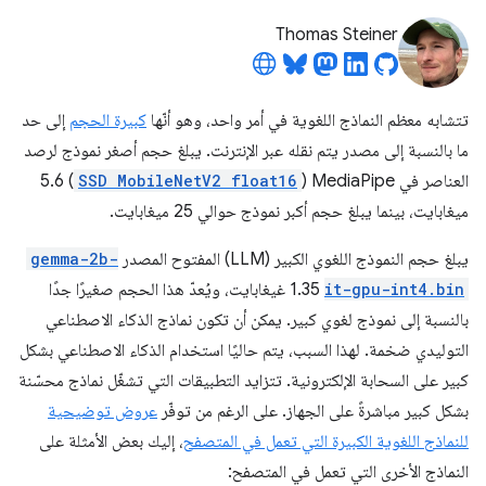
Thomas Steiner
تتشابه معظم النماذج اللغوية في أمر واحد، وهو أنّها
كبيرة الحجم
إلى حد
ما بالنسبة إلى مصدر يتم نقله عبر الإنترنت. يبلغ حجم أصغر نموذج لرصد
العناصر في MediaPipe (
SSD MobileNetV2 float16
) ‏5.6
ميغابايت، بينما يبلغ حجم أكبر نموذج حوالي 25 ميغابايت.
يبلغ حجم النموذج اللغوي الكبير (LLM) المفتوح المصدر
gemma-2b-
it-gpu-int4.bin
1.35 غيغابايت، ويُعدّ هذا الحجم صغيرًا جدًا
بالنسبة إلى نموذج لغوي كبير. يمكن أن تكون نماذج الذكاء الاصطناعي
التوليدي ضخمة. لهذا السبب، يتم حاليًا استخدام الذكاء الاصطناعي بشكل
كبير على السحابة الإلكترونية. تتزايد التطبيقات التي تشغّل نماذج محسّنة
بشكل كبير مباشرةً على الجهاز. على الرغم من توفّر
عروض توضيحية
للنماذج اللغوية الكبيرة التي تعمل في المتصفح
، إليك بعض الأمثلة على
النماذج الأخرى التي تعمل في المتصفح: