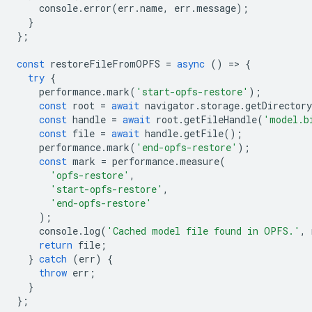
console
.
error
(
err
.
name
,
err
.
message
);
}
};
const
restoreFileFromOPFS
=
async
()
=
>
{
try
{
performance
.
mark
(
'start-opfs-restore'
);
const
root
=
await
navigator
.
storage
.
getDirectory
const
handle
=
await
root
.
getFileHandle
(
'model.b
const
file
=
await
handle
.
getFile
();
performance
.
mark
(
'end-opfs-restore'
);
const
mark
=
performance
.
measure
(
'opfs-restore'
,
'start-opfs-restore'
,
'end-opfs-restore'
);
console
.
log
(
'Cached model file found in OPFS.'
,
return
file
;
}
catch
(
err
)
{
throw
err
;
}
};