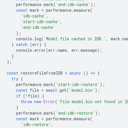
performance
.
mark
(
'end-idb-cache'
);
const
mark
=
performance
.
measure
(
'idb-cache'
,
'start-idb-cache'
,
'end-idb-cache'
);
console
.
log
(
'Model file cached in IDB.'
,
mark
.
na
}
catch
(
err
)
{
console
.
error
(
err
.
name
,
err
.
message
);
}
};
const
restoreFileFromIDB
=
async
()
=
>
{
try
{
performance
.
mark
(
'start-idb-restore'
);
const
file
=
await
get
(
'model.bin'
);
if
(
!
file
)
{
throw
new
Error
(
'File model.bin not found in I
}
performance
.
mark
(
'end-idb-restore'
);
const
mark
=
performance
.
measure
(
'idb-restore'
,