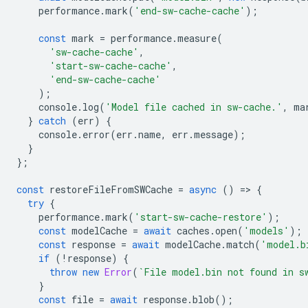
performance
.
mark
(
'end-sw-cache-cache'
);
const
mark
=
performance
.
measure
(
'sw-cache-cache'
,
'start-sw-cache-cache'
,
'end-sw-cache-cache'
);
console
.
log
(
'Model file cached in sw-cache.'
,
ma
}
catch
(
err
)
{
console
.
error
(
err
.
name
,
err
.
message
);
}
};
const
restoreFileFromSWCache
=
async
()
=
>
{
try
{
performance
.
mark
(
'start-sw-cache-restore'
);
const
modelCache
=
await
caches
.
open
(
'models'
);
const
response
=
await
modelCache
.
match
(
'model.b
if
(
!
response
)
{
throw
new
Error
(
`File model.bin not found in s
}
const
file
=
await
response
.
blob
();