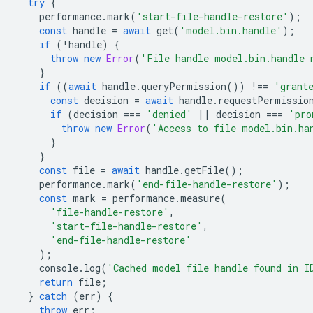
try
{
performance
.
mark
(
'start-file-handle-restore'
);
const
handle
=
await
get
(
'model.bin.handle'
);
if
(
!
handle
)
{
throw
new
Error
(
'File handle model.bin.handle 
}
if
((
await
handle
.
queryPermission
())
!==
'grant
const
decision
=
await
handle
.
requestPermissio
if
(
decision
===
'denied'
||
decision
===
'pro
throw
new
Error
(
'Access to file model.bin.ha
}
}
const
file
=
await
handle
.
getFile
();
performance
.
mark
(
'end-file-handle-restore'
);
const
mark
=
performance
.
measure
(
'file-handle-restore'
,
'start-file-handle-restore'
,
'end-file-handle-restore'
);
console
.
log
(
'Cached model file handle found in I
return
file
;
}
catch
(
err
)
{
throw
err
;