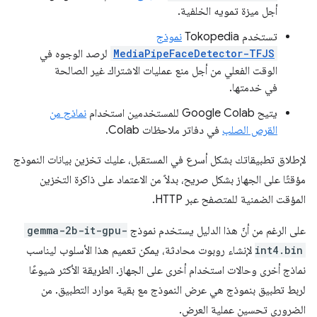
أجل ميزة تمويه الخلفية.
تستخدم Tokopedia
نموذج
MediaPipeFaceDetector-TFJS
لرصد الوجوه في
الوقت الفعلي من أجل منع عمليات الاشتراك غير الصالحة
في خدمتها.
يتيح Google Colab للمستخدمين استخدام
نماذج من
القرص الصلب
في دفاتر ملاحظات Colab.
لإطلاق تطبيقاتك بشكل أسرع في المستقبل، عليك تخزين بيانات النموذج
مؤقتًا على الجهاز بشكل صريح، بدلاً من الاعتماد على ذاكرة التخزين
المؤقت الضمنية للمتصفح عبر HTTP.
على الرغم من أنّ هذا الدليل يستخدم نموذج
gemma-2b-it-gpu-
int4.bin
لإنشاء روبوت محادثة، يمكن تعميم هذا الأسلوب ليناسب
نماذج أخرى وحالات استخدام أخرى على الجهاز. الطريقة الأكثر شيوعًا
لربط تطبيق بنموذج هي عرض النموذج مع بقية موارد التطبيق. من
الضروري تحسين عملية العرض.