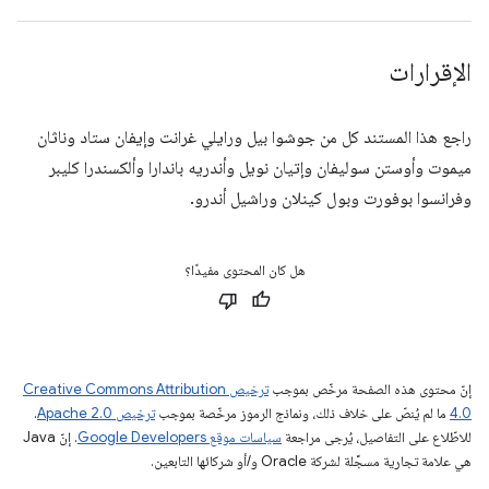
الإقرارات
راجع هذا المستند كل من جوشوا بيل ورايلي غرانت وإيفان ستاد وناثان
ميموت وأوستن سوليفان وإتيان نويل وأندريه باندارا وألكسندرا كليبر
وفرانسوا بوفورت وبول كينلان وراشيل أندرو.
هل كان المحتوى مفيدًا؟
إنّ محتوى هذه الصفحة مرخّص بموجب
ترخيص Creative Commons Attribution
4.0‏
ما لم يُنصّ على خلاف ذلك، ونماذج الرموز مرخّصة بموجب
ترخيص Apache 2.0‏
.
للاطّلاع على التفاصيل، يُرجى مراجعة
سياسات موقع Google Developers‏
. إنّ Java
هي علامة تجارية مسجَّلة لشركة Oracle و/أو شركائها التابعين.