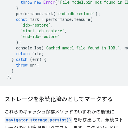
throw
new
Error
(
'File model.bin not found in I
}
performance
.
mark
(
'end-idb-restore'
);
const
mark
=
performance
.
measure
(
'idb-restore'
,
'start-idb-restore'
,
'end-idb-restore'
);
console
.
log
(
'Cached model file found in IDB.'
,
m
return
file
;
}
catch
(
err
)
{
throw
err
;
}
};
ストレージを永続化済みとしてマークする
これらのキャッシュ保存メソッドのいずれかの最後に
navigator.storage.persist()
を呼び出して、永続スト