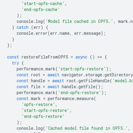
'start-opfs-cache'
,
'end-opfs-cache'
);
console
.
log
(
'Model file cached in OPFS.'
,
mark
.
n
}
catch
(
err
)
{
console
.
error
(
err
.
name
,
err
.
message
);
}
};
const
restoreFileFromOPFS
=
async
()
=
>
{
try
{
performance
.
mark
(
'start-opfs-restore'
);
const
root
=
await
navigator
.
storage
.
getDirectory
const
handle
=
await
root
.
getFileHandle
(
'model.b
const
file
=
await
handle
.
getFile
();
performance
.
mark
(
'end-opfs-restore'
);
const
mark
=
performance
.
measure
(
'opfs-restore'
,
'start-opfs-restore'
,
'end-opfs-restore'
);
console
.
log
(
'Cached model file found in OPFS.'
,