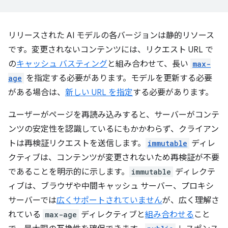
リリースされた AI モデルの各バージョンは静的リソース
です。変更されないコンテンツには、リクエスト URL で
の
キャッシュ バスティング
と組み合わせて、長い
max-
age
を指定する必要があります。モデルを更新する必要
がある場合は、
新しい URL を指定
する必要があります。
ユーザーがページを再読み込みすると、サーバーがコンテ
ンツの安定性を認識しているにもかかわらず、クライアン
トは再検証リクエストを送信します。
immutable
ディレ
クティブは、コンテンツが変更されないため再検証が不要
であることを明示的に示します。
immutable
ディレクテ
ィブは、ブラウザや中間キャッシュ サーバー、プロキシ
サーバーでは
広くサポートされていません
が、広く理解さ
れている
max-age
ディレクティブと
組み合わせる
こと