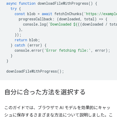
async
function
downloadFileWithProgress
()
{
try
{
const
blob
=
await
fetchInChunks
(
'https://exampl
progressCallback
:
(
downloaded
,
total
)
=
>
{
console
.
log
(
`Downloaded 
${
((
downloaded
/
tot
},
});
return
blob
;
}
catch
(
error
)
{
console
.
error
(
'Error fetching file:'
,
error
);
}
}
downloadFileWithProgress
();
自分に合った方法を選択する
このガイドでは、ブラウザで AI モデルを効果的にキャッ
シュに保存するさまざまな方法について説明しました。こ