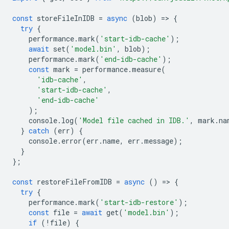
const
storeFileInIDB
=
async
(
blob
)
=
>
{
try
{
performance
.
mark
(
'start-idb-cache'
);
await
set
(
'model.bin'
,
blob
);
performance
.
mark
(
'end-idb-cache'
);
const
mark
=
performance
.
measure
(
'idb-cache'
,
'start-idb-cache'
,
'end-idb-cache'
);
console
.
log
(
'Model file cached in IDB.'
,
mark
.
na
}
catch
(
err
)
{
console
.
error
(
err
.
name
,
err
.
message
);
}
};
const
restoreFileFromIDB
=
async
()
=
>
{
try
{
performance
.
mark
(
'start-idb-restore'
);
const
file
=
await
get
(
'model.bin'
);
if
(
!
file
)
{