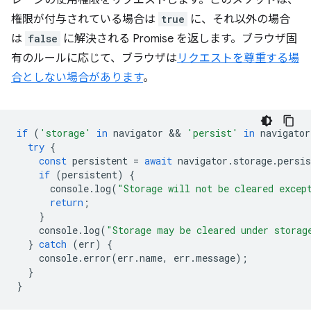
レージの使用権限をリクエストします。このメソッドは、
権限が付与されている場合は
true
に、それ以外の場合
は
false
に解決される Promise を返します。ブラウザ固
有のルールに応じて、ブラウザは
リクエストを尊重する場
合としない場合があります
。
if
(
'storage'
in
navigator
 && 
'persist'
in
navigator
try
{
const
persistent
=
await
navigator
.
storage
.
persis
if
(
persistent
)
{
console
.
log
(
"Storage will not be cleared excep
return
;
}
console
.
log
(
"Storage may be cleared under storag
}
catch
(
err
)
{
console
.
error
(
err
.
name
,
err
.
message
);
}
}