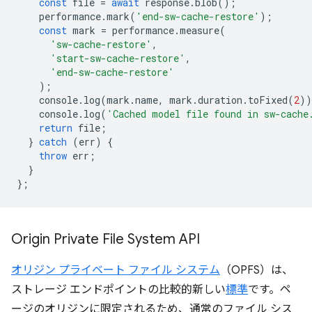
const
file
=
await
response
.
blob
();
performance
.
mark
(
'end-sw-cache-restore'
);
const
mark
=
performance
.
measure
(
'sw-cache-restore'
,
'start-sw-cache-restore'
,
'end-sw-cache-restore'
);
console
.
log
(
mark
.
name
,
mark
.
duration
.
toFixed
(
2
))
console
.
log
(
'Cached model file found in sw-cache
return
file
;
}
catch
(
err
)
{
throw
err
;
}
};
Origin Private File System API
オリジン プライベート ファイル システム
（OPFS）は、
ストレージ エンドポイントの比較的新しい
標準
です。ペ
ージのオリジンに限定されるため、通常のファイル シス