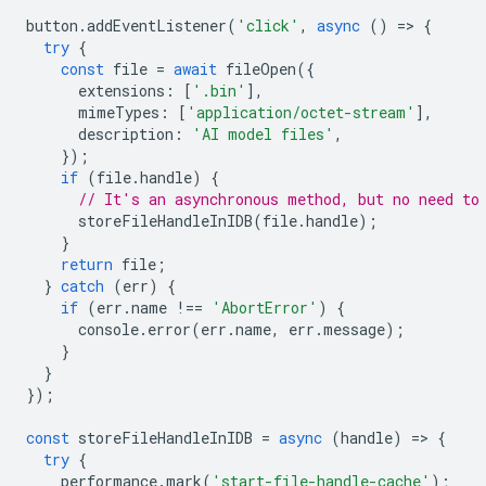
button
.
addEventListener
(
'click'
,
async
()
=
>
{
try
{
const
file
=
await
fileOpen
({
extensions
:
[
'.bin'
],
mimeTypes
:
[
'application/octet-stream'
],
description
:
'AI model files'
,
});
if
(
file
.
handle
)
{
// It's an asynchronous method, but no need to
storeFileHandleInIDB
(
file
.
handle
);
}
return
file
;
}
catch
(
err
)
{
if
(
err
.
name
!==
'AbortError'
)
{
console
.
error
(
err
.
name
,
err
.
message
);
}
}
});
const
storeFileHandleInIDB
=
async
(
handle
)
=
>
{
try
{
performance
.
mark
(
'start-file-handle-cache'
);