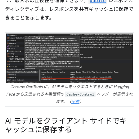
で、最大限の互換性を確保できます。
public
レスポンス
ディレクティブは、レスポンスを共有キャッシュに保存で
きることを示します。
Chrome DevTools に、AI モデルをリクエストするときに Hugging
Face から送信される本番環境の
Cache-Control
ヘッダーが表示され
ます。（
出典
）
AI モデルをクライアント サイドでキ
ャッシュに保存する