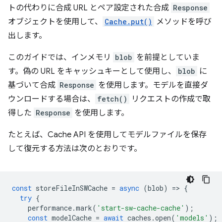
トの代わりに合成 URL とペア設定された合成
Response
オブジェクトを使用して、
Cache.put()
メソッドを呼び
出します。
このガイドでは、インメモリ
blob
を前提としていま
す。偽の URL をキャッシュキーとして使用し、
blob
に
基づいて合成
Response
を使用します。モデルを直接ダ
ウンロードする場合は、
fetch()
リクエストの作成で取
得した
Response
を使用します。
たとえば、Cache API を使用してモデルファイルを保存
して復元する方法は次のとおりです。
const
storeFileInSWCache
=
async
(
blob
)
=
>
{
try
{
performance
.
mark
(
'start-sw-cache-cache'
);
const
modelCache
=
await
caches
.
open
(
'models'
);