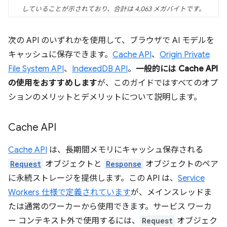
していることが示されており、合計は 4,063 メガバイトです。
次の API のいずれかを使用して、ブラウザで AI モデルを
キャッシュに保存できます。
Cache API
、
Origin Private
File System API
、
IndexedDB API
。
一般的には Cache API
の使用をおすすめします
が、このガイドではすべてのオプ
ションのメリットとデメリットについて説明します。
Cache API
Cache API
は、長期間メモリにキャッシュ保存される
Request
オブジェクトと
Response
オブジェクトのペア
に永続ストレージを提供します。この API は、
Service
Workers 仕様で定義されています
が、メインスレッドま
たは通常のワーカーから使用できます。サービス ワーカ
ー コンテキスト外で使用するには、
Request
オブジェク