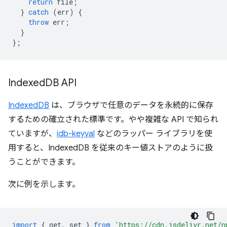
return
file
;
}
catch
(
err
)
{
throw
err
;
}
};
Indexed
DB API
IndexedDB
は、ブラウザで任意のデータを永続的に保存
するための確立された標準です。やや複雑な API で知られ
ていますが、
idb-keyval
などのラッパー ライブラリを使
用すると、IndexedDB を従来のキー値ストアのように扱
うことができます。
次に例を示します。
import
{
get
,
set
}
from
'https://cdn.jsdelivr.net/n