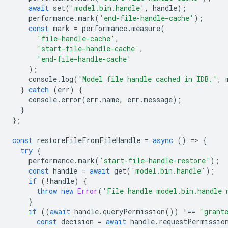
await
set
(
'model.bin.handle'
,
handle
);
performance
.
mark
(
'end-file-handle-cache'
);
const
mark
=
performance
.
measure
(
'file-handle-cache'
,
'start-file-handle-cache'
,
'end-file-handle-cache'
);
console
.
log
(
'Model file handle cached in IDB.'
,
}
catch
(
err
)
{
console
.
error
(
err
.
name
,
err
.
message
);
}
};
const
restoreFileFromFileHandle
=
async
()
=
>
{
try
{
performance
.
mark
(
'start-file-handle-restore'
);
const
handle
=
await
get
(
'model.bin.handle'
);
if
(
!
handle
)
{
throw
new
Error
(
'File handle model.bin.handle 
}
if
((
await
handle
.
queryPermission
())
!==
'grant
const
decision
=
await
handle
.
requestPermissio