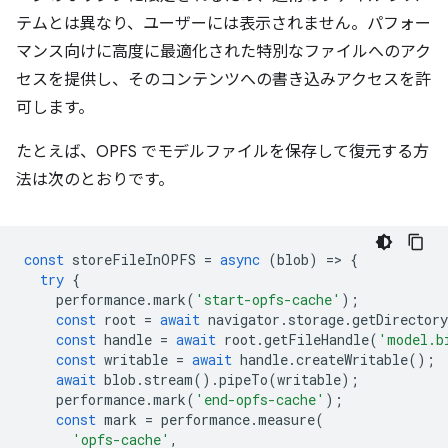
テムとは異なり、ユーザーには表示されません。パフォー
マンス向けに高度に最適化された特別なファイルへのアク
セスを提供し、そのコンテンツへの書き込みアクセスを許
可します。
たとえば、OPFS でモデルファイルを保存して復元する方
法は次のとおりです。
const
storeFileInOPFS
=
async
(
blob
)
=
>
{
try
{
performance
.
mark
(
'start-opfs-cache'
);
const
root
=
await
navigator
.
storage
.
getDirectory
const
handle
=
await
root
.
getFileHandle
(
'model.b
const
writable
=
await
handle
.
createWritable
();
await
blob
.
stream
().
pipeTo
(
writable
);
performance
.
mark
(
'end-opfs-cache'
);
const
mark
=
performance
.
measure
(
'opfs-cache'
,