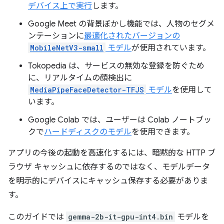
デバイス上で実行
します。
Google Meet の背景ぼかし機能では、人物のセグメ
ンテーションに
最適化されたバージョンの
MobileNetV3-small
モデル
が使用されています。
Tokopedia は、サービスの無効な登録を防ぐため
に、リアルタイムの顔検出に
MediaPipeFaceDetector-TFJS
モデル
を使用して
います。
Google Colab では、ユーザーは Colab ノートブッ
クで
ハードディスクのモデル
を使用できます。
アプリの今後の起動を高速化するには、暗黙的な HTTP ブ
ラウザ キャッシュに依存するのではなく、モデルデータ
を明示的にデバイスにキャッシュ保存する必要がありま
す。
このガイドでは
gemma-2b-it-gpu-int4.bin
モデルを