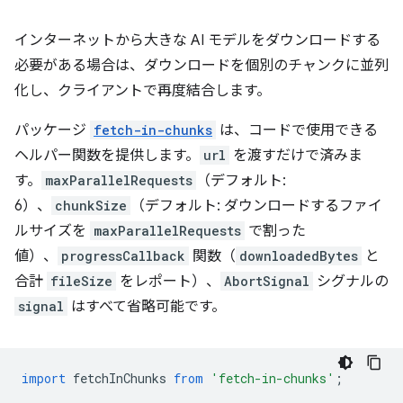
インターネットから大きな AI モデルをダウンロードする
必要がある場合は、ダウンロードを個別のチャンクに並列
化し、クライアントで再度結合します。
パッケージ
fetch-in-chunks
は、コードで使用できる
ヘルパー関数を提供します。
url
を渡すだけで済みま
す。
maxParallelRequests
（デフォルト:
6）、
chunkSize
（デフォルト: ダウンロードするファイ
ルサイズを
maxParallelRequests
で割った
値）、
progressCallback
関数（
downloadedBytes
と
合計
fileSize
をレポート）、
AbortSignal
シグナルの
signal
はすべて省略可能です。
import
fetchInChunks
from
'fetch-in-chunks'
;