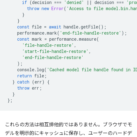
if
(
decision
===
'denied'
||
decision
===
'pro
throw
new
Error
(
'Access to file model.bin.ha
}
}
const
file
=
await
handle
.
getFile
();
performance
.
mark
(
'end-file-handle-restore'
);
const
mark
=
performance
.
measure
(
'file-handle-restore'
,
'start-file-handle-restore'
,
'end-file-handle-restore'
);
console
.
log
(
'Cached model file handle found in I
return
file
;
}
catch
(
err
)
{
throw
err
;
}
};
これらの方法は相互排他的ではありません。ブラウザでモ
デルを明示的にキャッシュに保存し、ユーザーのハードデ