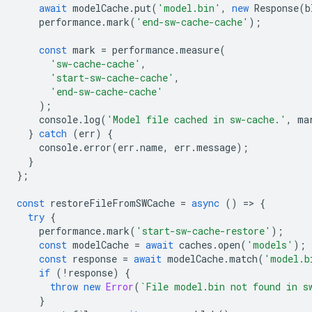
await
modelCache
.
put
(
'model.bin'
,
new
Response
(
b
performance
.
mark
(
'end-sw-cache-cache'
);
const
mark
=
performance
.
measure
(
'sw-cache-cache'
,
'start-sw-cache-cache'
,
'end-sw-cache-cache'
);
console
.
log
(
'Model file cached in sw-cache.'
,
ma
}
catch
(
err
)
{
console
.
error
(
err
.
name
,
err
.
message
);
}
};
const
restoreFileFromSWCache
=
async
()
=
>
{
try
{
performance
.
mark
(
'start-sw-cache-restore'
);
const
modelCache
=
await
caches
.
open
(
'models'
);
const
response
=
await
modelCache
.
match
(
'model.b
if
(
!
response
)
{
throw
new
Error
(
`File model.bin not found in s
}