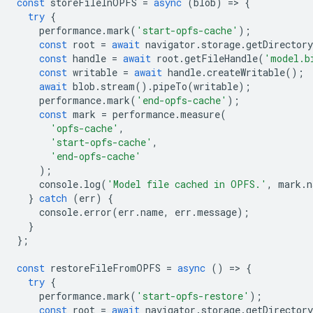
const
storeFileInOPFS
=
async
(
blob
)
=
>
{
try
{
performance
.
mark
(
'start-opfs-cache'
);
const
root
=
await
navigator
.
storage
.
getDirectory
const
handle
=
await
root
.
getFileHandle
(
'model.b
const
writable
=
await
handle
.
createWritable
();
await
blob
.
stream
().
pipeTo
(
writable
);
performance
.
mark
(
'end-opfs-cache'
);
const
mark
=
performance
.
measure
(
'opfs-cache'
,
'start-opfs-cache'
,
'end-opfs-cache'
);
console
.
log
(
'Model file cached in OPFS.'
,
mark
.
n
}
catch
(
err
)
{
console
.
error
(
err
.
name
,
err
.
message
);
}
};
const
restoreFileFromOPFS
=
async
()
=
>
{
try
{
performance
.
mark
(
'start-opfs-restore'
);
const
root
=
await
navigator
.
storage
.
getDirectory