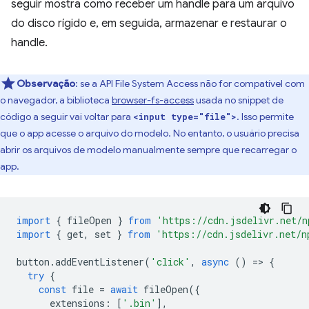
seguir mostra como receber um handle para um arquivo
do disco rígido e, em seguida, armazenar e restaurar o
handle.
Observação
:
se a API File System Access não for compatível com
o navegador, a biblioteca
browser-fs-access
usada no snippet de
código a seguir vai voltar para
. Isso permite
<input type="file">
que o app acesse o arquivo do modelo. No entanto, o usuário precisa
abrir os arquivos de modelo manualmente sempre que recarregar o
app.
import
{
fileOpen
}
from
'https://cdn.jsdelivr.net/n
import
{
get
,
set
}
from
'https://cdn.jsdelivr.net/n
button
.
addEventListener
(
'click'
,
async
()
=
>
{
try
{
const
file
=
await
fileOpen
({
extensions
:
[
'.bin'
],