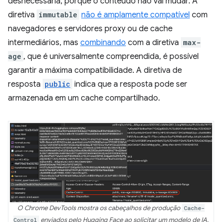
desnecessária, porque o conteúdo não vai mudar. A
diretiva
immutable
não é amplamente compatível
com
navegadores e servidores proxy ou de cache
intermediários, mas
combinando
com a diretiva
max-
age
, que é universalmente compreendida, é possível
garantir a máxima compatibilidade. A diretiva de
resposta
public
indica que a resposta pode ser
armazenada em um cache compartilhado.
O Chrome DevTools mostra os cabeçalhos de produção
Cache-
Control
enviados pelo Hugging Face ao solicitar um modelo de IA.