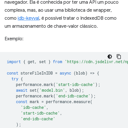
navegador. Ela é conhecida por ter uma API um pouco
complexa, mas, ao usar uma biblioteca de wrapper,
como
idb-keyval
, é possível tratar o IndexedDB como
um armazenamento de chave-valor clássico.
Exemplo:
import
{
get
,
set
}
from
'https://cdn.jsdelivr.net/n
const
storeFileInIDB
=
async
(
blob
)
=
>
{
try
{
performance
.
mark
(
'start-idb-cache'
);
await
set
(
'model.bin'
,
blob
);
performance
.
mark
(
'end-idb-cache'
);
const
mark
=
performance
.
measure
(
'idb-cache'
,
'start-idb-cache'
,
'end-idb-cache'
);