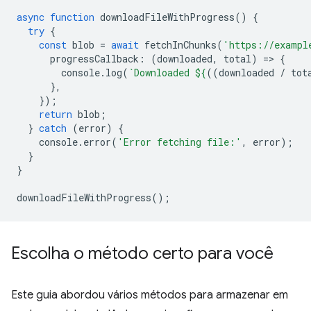
async
function
downloadFileWithProgress
()
{
try
{
const
blob
=
await
fetchInChunks
(
'https://exampl
progressCallback
:
(
downloaded
,
total
)
=
>
{
console
.
log
(
`Downloaded 
${
((
downloaded
/
tot
},
});
return
blob
;
}
catch
(
error
)
{
console
.
error
(
'Error fetching file:'
,
error
);
}
}
downloadFileWithProgress
();
Escolha o método certo para você
Este guia abordou vários métodos para armazenar em