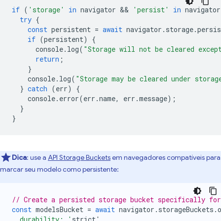
if
(
'storage'
in
navigator
 && 
'persist'
in
navigator
try
{
const
persistent
=
await
navigator
.
storage
.
persis
if
(
persistent
)
{
console
.
log
(
"Storage will not be cleared excep
return
;
}
console
.
log
(
"Storage may be cleared under storag
}
catch
(
err
)
{
console
.
error
(
err
.
name
,
err
.
message
);
}
}
Dica
: use a
API Storage Buckets
em navegadores compatíveis para
marcar seu modelo como persistente:
// Create a persisted storage bucket specifically fo
const
modelsBucket
=
await
navigator
.
storageBuckets
.
  durability: '
strict
'