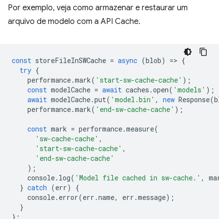
Por exemplo, veja como armazenar e restaurar um
arquivo de modelo com a API Cache.
const
storeFileInSWCache
=
async
(
blob
)
=
>
{
try
{
performance
.
mark
(
'start-sw-cache-cache'
);
const
modelCache
=
await
caches
.
open
(
'models'
);
await
modelCache
.
put
(
'model.bin'
,
new
Response
(
b
performance
.
mark
(
'end-sw-cache-cache'
);
const
mark
=
performance
.
measure
(
'sw-cache-cache'
,
'start-sw-cache-cache'
,
'end-sw-cache-cache'
);
console
.
log
(
'Model file cached in sw-cache.'
,
ma
}
catch
(
err
)
{
console
.
error
(
err
.
name
,
err
.
message
);
}
};