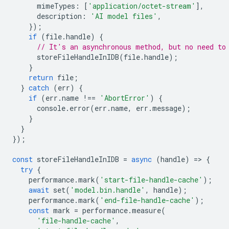
mimeTypes
:
[
'application/octet-stream'
],
description
:
'AI model files'
,
});
if
(
file
.
handle
)
{
// It's an asynchronous method, but no need to
storeFileHandleInIDB
(
file
.
handle
);
}
return
file
;
}
catch
(
err
)
{
if
(
err
.
name
!==
'AbortError'
)
{
console
.
error
(
err
.
name
,
err
.
message
);
}
}
});
const
storeFileHandleInIDB
=
async
(
handle
)
=
>
{
try
{
performance
.
mark
(
'start-file-handle-cache'
);
await
set
(
'model.bin.handle'
,
handle
);
performance
.
mark
(
'end-file-handle-cache'
);
const
mark
=
performance
.
measure
(
'file-handle-cache'
,