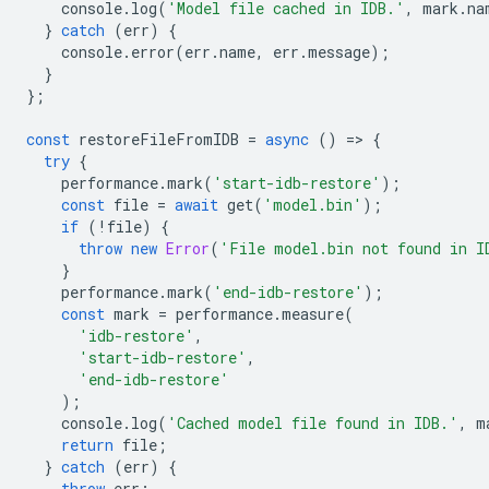
console
.
log
(
'Model file cached in IDB.'
,
mark
.
na
}
catch
(
err
)
{
console
.
error
(
err
.
name
,
err
.
message
);
}
};
const
restoreFileFromIDB
=
async
()
=
>
{
try
{
performance
.
mark
(
'start-idb-restore'
);
const
file
=
await
get
(
'model.bin'
);
if
(
!
file
)
{
throw
new
Error
(
'File model.bin not found in I
}
performance
.
mark
(
'end-idb-restore'
);
const
mark
=
performance
.
measure
(
'idb-restore'
,
'start-idb-restore'
,
'end-idb-restore'
);
console
.
log
(
'Cached model file found in IDB.'
,
m
return
file
;
}
catch
(
err
)
{
throw
err
;