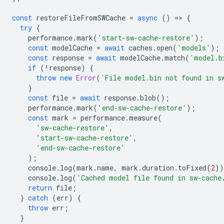
const
restoreFileFromSWCache
=
async
()
=
>
{
try
{
performance
.
mark
(
'start-sw-cache-restore'
);
const
modelCache
=
await
caches
.
open
(
'models'
);
const
response
=
await
modelCache
.
match
(
'model.b
if
(
!
response
)
{
throw
new
Error
(
`File model.bin not found in s
}
const
file
=
await
response
.
blob
();
performance
.
mark
(
'end-sw-cache-restore'
);
const
mark
=
performance
.
measure
(
'sw-cache-restore'
,
'start-sw-cache-restore'
,
'end-sw-cache-restore'
);
console
.
log
(
mark
.
name
,
mark
.
duration
.
toFixed
(
2
))
console
.
log
(
'Cached model file found in sw-cache
return
file
;
}
catch
(
err
)
{
throw
err
;
}