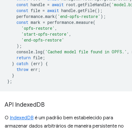
const
handle
=
await
root
.
getFileHandle
(
'model.b
const
file
=
await
handle
.
getFile
();
performance
.
mark
(
'end-opfs-restore'
);
const
mark
=
performance
.
measure
(
'opfs-restore'
,
'start-opfs-restore'
,
'end-opfs-restore'
);
console
.
log
(
'Cached model file found in OPFS.'
,
return
file
;
}
catch
(
err
)
{
throw
err
;
}
};
API Indexed
DB
O
IndexedDB
é um padrão bem estabelecido para
armazenar dados arbitrários de maneira persistente no