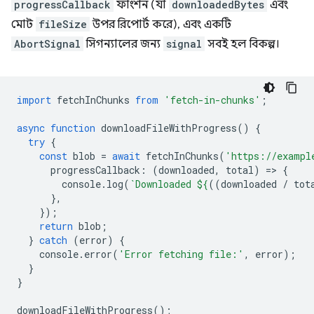
progressCallback
ফাংশন (যা
downloadedBytes
এবং
মোট
fileSize
উপর রিপোর্ট করে), এবং একটি
AbortSignal
সিগন্যালের জন্য
signal
সবই হল বিকল্প।
import
fetchInChunks
from
'fetch-in-chunks'
;
async
function
downloadFileWithProgress
()
{
try
{
const
blob
=
await
fetchInChunks
(
'https://exampl
progressCallback
:
(
downloaded
,
total
)
=
>
{
console
.
log
(
`Downloaded 
${
((
downloaded
/
tot
},
});
return
blob
;
}
catch
(
error
)
{
console
.
error
(
'Error fetching file:'
,
error
);
}
}
downloadFileWithProgress
();