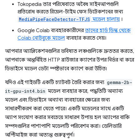
Tokopedia তার পরিষেবাতে অবৈধ সাইনআপগুলি
প্রতিরোধ করতে রিয়েল-টাইম ফেস ডিটেকশনের জন্য
MediaPipeFaceDetector-TFJS
মডেল চালায়
।
Google Colab ব্যবহারকারীদের
তাদের হার্ড ডিস্ক থেকে
Colab নোটবুকে মডেল
ব্যবহার করতে দেয়।
আপনার অ্যাপ্লিকেশনগুলির ভবিষ্যত লঞ্চগুলিকে দ্রুততর করতে,
আপনাকে অন্তর্নিহিত HTTP ব্রাউজার ক্যাশের উপর নির্ভর না করে
ডিভাইসে মডেল ডেটা স্পষ্টভাবে ক্যাশে করা উচিত৷
যদিও এই গাইডটি একটি চ্যাটবট তৈরি করার জন্য
gemma-2b-
it-gpu-int4.bin
মডেল ব্যবহার করে, পদ্ধতিটি অন্যান্য
মডেল এবং ডিভাইসে অন্যান্য ব্যবহারের ক্ষেত্রের জন্য
সাধারণীকরণ করা যেতে পারে। একটি মডেলের সাথে একটি
অ্যাপ সংযোগ করার সবচেয়ে সাধারণ উপায় হল অ্যাপের বাকি
সম্পদগুলির পাশাপাশি মডেলটি পরিবেশন করা। ডেলিভারি
অপ্টিমাইজ করা অত্যন্ত গুরুত্বপূর্ণ।