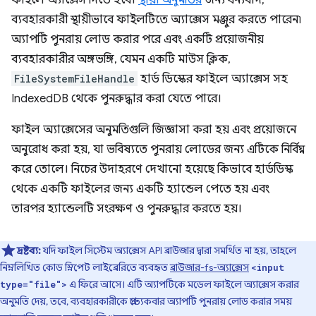
ফাইলে অ্যাক্সেস দিতে হবে।
স্থায়ী অনুমতির
জন্য ধন্যবাদ,
ব্যবহারকারী স্থায়ীভাবে ফাইলটিতে অ্যাক্সেস মঞ্জুর করতে পারেন৷
অ্যাপটি পুনরায় লোড করার পরে এবং একটি প্রয়োজনীয়
ব্যবহারকারীর অঙ্গভঙ্গি, যেমন একটি মাউস ক্লিক,
FileSystemFileHandle
হার্ড ডিস্কের ফাইলে অ্যাক্সেস সহ
IndexedDB থেকে পুনরুদ্ধার করা যেতে পারে।
ফাইল অ্যাক্সেসের অনুমতিগুলি জিজ্ঞাসা করা হয় এবং প্রয়োজনে
অনুরোধ করা হয়, যা ভবিষ্যতে পুনরায় লোডের জন্য এটিকে নির্বিঘ্ন
করে তোলে। নিচের উদাহরণে দেখানো হয়েছে কিভাবে হার্ডডিস্ক
থেকে একটি ফাইলের জন্য একটি হ্যান্ডেল পেতে হয় এবং
তারপর হ্যান্ডেলটি সংরক্ষণ ও পুনরুদ্ধার করতে হয়।
দ্রষ্টব্য:
যদি ফাইল সিস্টেম অ্যাক্সেস API ব্রাউজার দ্বারা সমর্থিত না হয়, তাহলে
নিম্নলিখিত কোড স্নিপেট লাইব্রেরিতে ব্যবহৃত
ব্রাউজার-fs-অ্যাক্সেস
<input
এ ফিরে আসে। এটি অ্যাপটিকে মডেল ফাইলে অ্যাক্সেস করার
type="file">
অনুমতি দেয়, তবে, ব্যবহারকারীকে প্রত্যেকবার অ্যাপটি পুনরায় লোড করার সময়