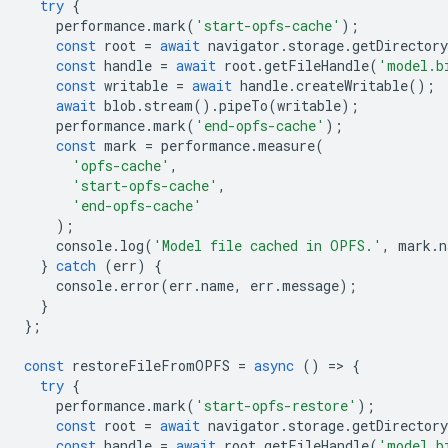
try
{
performance
.
mark
(
'start-opfs-cache'
);
const
root
=
await
navigator
.
storage
.
getDirectory
const
handle
=
await
root
.
getFileHandle
(
'model.b
const
writable
=
await
handle
.
createWritable
();
await
blob
.
stream
().
pipeTo
(
writable
);
performance
.
mark
(
'end-opfs-cache'
);
const
mark
=
performance
.
measure
(
'opfs-cache'
,
'start-opfs-cache'
,
'end-opfs-cache'
);
console
.
log
(
'Model file cached in OPFS.'
,
mark
.
n
}
catch
(
err
)
{
console
.
error
(
err
.
name
,
err
.
message
);
}
};
const
restoreFileFromOPFS
=
async
()
=
>
{
try
{
performance
.
mark
(
'start-opfs-restore'
);
const
root
=
await
navigator
.
storage
.
getDirectory
const
handle
=
await
root
.
getFileHandle
(
'model.b