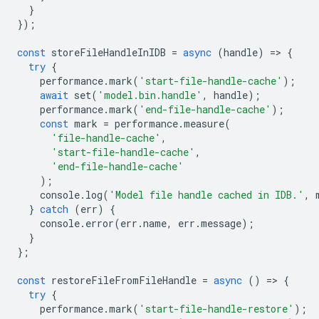
}
});
const
storeFileHandleInIDB
=
async
(
handle
)
=
>
{
try
{
performance
.
mark
(
'start-file-handle-cache'
);
await
set
(
'model.bin.handle'
,
handle
);
performance
.
mark
(
'end-file-handle-cache'
);
const
mark
=
performance
.
measure
(
'file-handle-cache'
,
'start-file-handle-cache'
,
'end-file-handle-cache'
);
console
.
log
(
'Model file handle cached in IDB.'
,
}
catch
(
err
)
{
console
.
error
(
err
.
name
,
err
.
message
);
}
};
const
restoreFileFromFileHandle
=
async
()
=
>
{
try
{
performance
.
mark
(
'start-file-handle-restore'
);