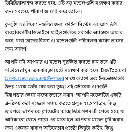
ডিসিরিয়ালাইজ করতে হবে, এটি বড় মডেলগুলি সংরক্ষণ করার
জন্য সবচেয়ে খারাপ জায়গা করে তোলে।
কুলুঙ্গি অ্যাপ্লিকেশনগুলির জন্য, ফাইল সিস্টেম অ্যাক্সেস API
ব্যবহারকারীর ডিভাইসে ফাইলগুলিতে সরাসরি অ্যাক্সেস অফার
করে, যারা তাদের নিজস্ব AI মডেলগুলি পরিচালনা করেন তাদের
জন্য আদর্শ৷
আপনি যদি আপনার AI মডেল সুরক্ষিত করতে চান তবে এটি
সার্ভারে রাখুন। একবার ক্লায়েন্টে সংরক্ষণ করা হলে, DevTools বা
OFPS DevTools এক্সটেনশনের
সাথে ক্যাশে এবং ইনডেক্সডডিবি
উভয় থেকে ডেটা বের করা তুচ্ছ। এই স্টোরেজ APIগুলি
নিরাপত্তার ক্ষেত্রে সহজাতভাবে সমান। আপনি মডেলটির একটি
এনক্রিপ্ট করা সংস্করণ সঞ্চয় করতে প্রলুব্ধ হতে পারেন, কিন্তু
তারপরে আপনাকে ক্লায়েন্টের কাছে ডিক্রিপশন কী পেতে হবে, যা
আটকানো যেতে পারে। এর মানে হল আপনার মডেল চুরি করার
জন্য একজন খারাপ অভিনেতার প্রচেষ্টা কিছুটা কঠিন, কিন্তু