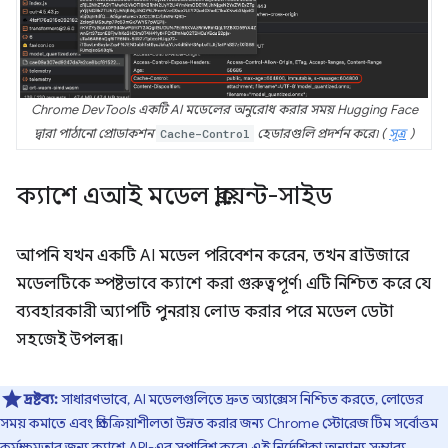
Chrome DevTools একটি AI মডেলের অনুরোধ করার সময় Hugging Face
দ্বারা পাঠানো প্রোডাকশন
Cache-Control
হেডারগুলি প্রদর্শন করে৷ (
সূত্র
)
ক্যাশে এআই মডেল ক্লায়েন্ট-সাইড
আপনি যখন একটি AI মডেল পরিবেশন করেন, তখন ব্রাউজারে
মডেলটিকে স্পষ্টভাবে ক্যাশে করা গুরুত্বপূর্ণ৷ এটি নিশ্চিত করে যে
ব্যবহারকারী অ্যাপটি পুনরায় লোড করার পরে মডেল ডেটা
সহজেই উপলব্ধ।
দ্রষ্টব্য:
সাধারণভাবে, AI মডেলগুলিতে দ্রুত অ্যাক্সেস নিশ্চিত করতে, লোডের
সময় কমাতে এবং প্রতিক্রিয়াশীলতা উন্নত করার জন্য Chrome স্টোরেজ টিম সর্বোত্তম
কর্মক্ষমতার জন্য
ক্যাশে API-এর
সুপারিশ করে৷ এই নির্দেশিকা অন্যান্য সম্ভাব্য