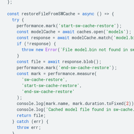
};
const
restoreFileFromSWCache
=
async
()
=
>
{
try
{
performance
.
mark
(
'start-sw-cache-restore'
);
const
modelCache
=
await
caches
.
open
(
'models'
);
const
response
=
await
modelCache
.
match
(
'model.b
if
(
!
response
)
{
throw
new
Error
(
`File model.bin not found in s
}
const
file
=
await
response
.
blob
();
performance
.
mark
(
'end-sw-cache-restore'
);
const
mark
=
performance
.
measure
(
'sw-cache-restore'
,
'start-sw-cache-restore'
,
'end-sw-cache-restore'
);
console
.
log
(
mark
.
name
,
mark
.
duration
.
toFixed
(
2
))
console
.
log
(
'Cached model file found in sw-cache
return
file
;
}
catch
(
err
)
{
throw
err
;
}