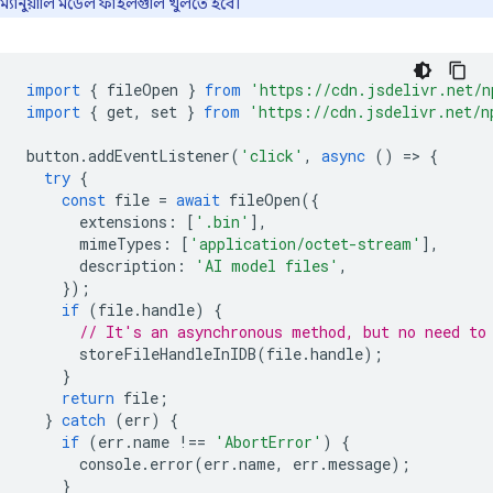
ম্যানুয়ালি মডেল ফাইলগুলি খুলতে হবে।
import
{
fileOpen
}
from
'https://cdn.jsdelivr.net/n
import
{
get
,
set
}
from
'https://cdn.jsdelivr.net/n
button
.
addEventListener
(
'click'
,
async
()
=
>
{
try
{
const
file
=
await
fileOpen
({
extensions
:
[
'.bin'
],
mimeTypes
:
[
'application/octet-stream'
],
description
:
'AI model files'
,
});
if
(
file
.
handle
)
{
// It's an asynchronous method, but no need to
storeFileHandleInIDB
(
file
.
handle
);
}
return
file
;
}
catch
(
err
)
{
if
(
err
.
name
!==
'AbortError'
)
{
console
.
error
(
err
.
name
,
err
.
message
);
}