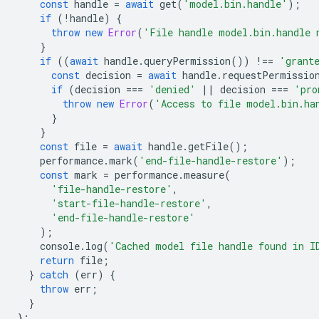
const
handle
=
await
get
(
'model.bin.handle'
);
if
(
!
handle
)
{
throw
new
Error
(
'File handle model.bin.handle 
}
if
((
await
handle
.
queryPermission
())
!==
'grant
const
decision
=
await
handle
.
requestPermissio
if
(
decision
===
'denied'
||
decision
===
'pro
throw
new
Error
(
'Access to file model.bin.ha
}
}
const
file
=
await
handle
.
getFile
();
performance
.
mark
(
'end-file-handle-restore'
);
const
mark
=
performance
.
measure
(
'file-handle-restore'
,
'start-file-handle-restore'
,
'end-file-handle-restore'
);
console
.
log
(
'Cached model file handle found in I
return
file
;
}
catch
(
err
)
{
throw
err
;
}
};