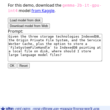
দ্রষ্টব্য:
সোর্স কোডে
, ডেমো স্টোরেজ এবং পুনরুদ্ধার উভয়ের জন্যই একে