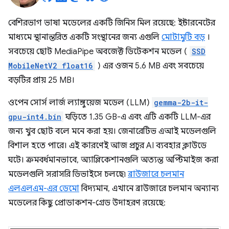
বেশিরভাগ ভাষা মডেলের একটি জিনিস মিল রয়েছে: ইন্টারনেটের
মাধ্যমে স্থানান্তরিত একটি সংস্থানের জন্য এগুলি
মোটামুটি বড়
।
সবচেয়ে ছোট MediaPipe অবজেক্ট ডিটেকশন মডেল (
SSD
MobileNetV2 float16
) এর ওজন 5.6 MB এবং সবচেয়ে
বড়টির প্রায় 25 MB।
ওপেন সোর্স লার্জ ল্যাঙ্গুয়েজ মডেল (LLM)
gemma-2b-it-
gpu-int4.bin
ঘড়িতে 1.35 GB-এ এবং এটি একটি LLM-এর
জন্য খুব ছোট বলে মনে করা হয়। জেনারেটিভ এআই মডেলগুলি
বিশাল হতে পারে। এই কারণেই আজ প্রচুর AI ব্যবহার ক্লাউডে
ঘটে। ক্রমবর্ধমানভাবে, অ্যাপ্লিকেশানগুলি অত্যন্ত অপ্টিমাইজ করা
মডেলগুলি সরাসরি ডিভাইসে চলছে৷
ব্রাউজারে চলমান
এলএলএম-এর ডেমো
বিদ্যমান, এখানে ব্রাউজারে চলমান অন্যান্য
মডেলের কিছু প্রোডাকশন-গ্রেড উদাহরণ রয়েছে: