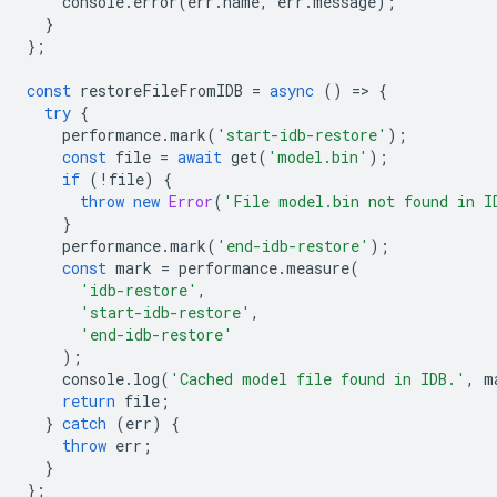
console
.
error
(
err
.
name
,
err
.
message
);
}
};
const
restoreFileFromIDB
=
async
()
=
>
{
try
{
performance
.
mark
(
'start-idb-restore'
);
const
file
=
await
get
(
'model.bin'
);
if
(
!
file
)
{
throw
new
Error
(
'File model.bin not found in I
}
performance
.
mark
(
'end-idb-restore'
);
const
mark
=
performance
.
measure
(
'idb-restore'
,
'start-idb-restore'
,
'end-idb-restore'
);
console
.
log
(
'Cached model file found in IDB.'
,
m
return
file
;
}
catch
(
err
)
{
throw
err
;
}
};