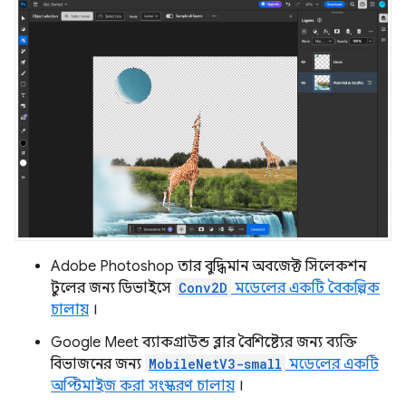
Adobe Photoshop তার বুদ্ধিমান অবজেক্ট সিলেকশন
টুলের জন্য ডিভাইসে
Conv2D
মডেলের একটি বৈকল্পিক
চালায়
।
Google Meet ব্যাকগ্রাউন্ড ব্লার বৈশিষ্ট্যের জন্য ব্যক্তি
বিভাজনের জন্য
MobileNetV3-small
মডেলের একটি
অপ্টিমাইজ করা সংস্করণ চালায়
।