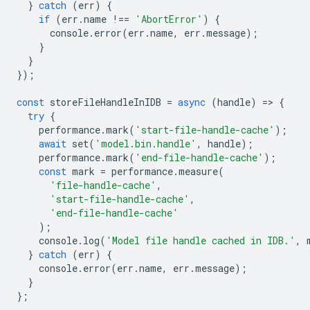
}
catch
(
err
)
{
if
(
err
.
name
!==
'AbortError'
)
{
console
.
error
(
err
.
name
,
err
.
message
);
}
}
});
const
storeFileHandleInIDB
=
async
(
handle
)
=
>
{
try
{
performance
.
mark
(
'start-file-handle-cache'
);
await
set
(
'model.bin.handle'
,
handle
);
performance
.
mark
(
'end-file-handle-cache'
);
const
mark
=
performance
.
measure
(
'file-handle-cache'
,
'start-file-handle-cache'
,
'end-file-handle-cache'
);
console
.
log
(
'Model file handle cached in IDB.'
,
}
catch
(
err
)
{
console
.
error
(
err
.
name
,
err
.
message
);
}
};