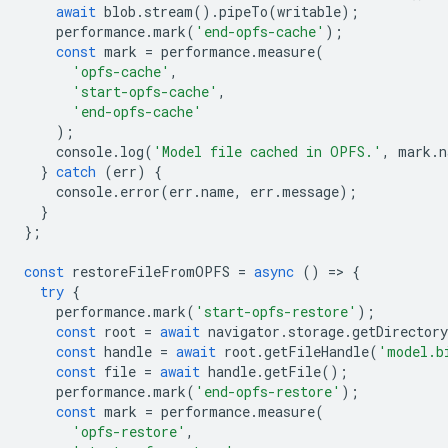
await
blob
.
stream
().
pipeTo
(
writable
);
performance
.
mark
(
'end-opfs-cache'
);
const
mark
=
performance
.
measure
(
'opfs-cache'
,
'start-opfs-cache'
,
'end-opfs-cache'
);
console
.
log
(
'Model file cached in OPFS.'
,
mark
.
n
}
catch
(
err
)
{
console
.
error
(
err
.
name
,
err
.
message
);
}
};
const
restoreFileFromOPFS
=
async
()
=
>
{
try
{
performance
.
mark
(
'start-opfs-restore'
);
const
root
=
await
navigator
.
storage
.
getDirectory
const
handle
=
await
root
.
getFileHandle
(
'model.b
const
file
=
await
handle
.
getFile
();
performance
.
mark
(
'end-opfs-restore'
);
const
mark
=
performance
.
measure
(
'opfs-restore'
,