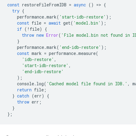
const
restoreFileFromIDB
=
async
()
=
>
{
try
{
performance
.
mark
(
'start-idb-restore'
);
const
file
=
await
get
(
'model.bin'
);
if
(
!
file
)
{
throw
new
Error
(
'File model.bin not found in I
}
performance
.
mark
(
'end-idb-restore'
);
const
mark
=
performance
.
measure
(
'idb-restore'
,
'start-idb-restore'
,
'end-idb-restore'
);
console
.
log
(
'Cached model file found in IDB.'
,
m
return
file
;
}
catch
(
err
)
{
throw
err
;
}
};