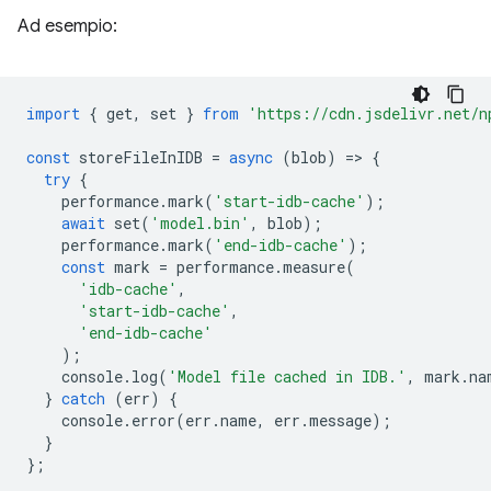
Ad esempio:
import
{
get
,
set
}
from
'https://cdn.jsdelivr.net/n
const
storeFileInIDB
=
async
(
blob
)
=
>
{
try
{
performance
.
mark
(
'start-idb-cache'
);
await
set
(
'model.bin'
,
blob
);
performance
.
mark
(
'end-idb-cache'
);
const
mark
=
performance
.
measure
(
'idb-cache'
,
'start-idb-cache'
,
'end-idb-cache'
);
console
.
log
(
'Model file cached in IDB.'
,
mark
.
na
}
catch
(
err
)
{
console
.
error
(
err
.
name
,
err
.
message
);
}
};