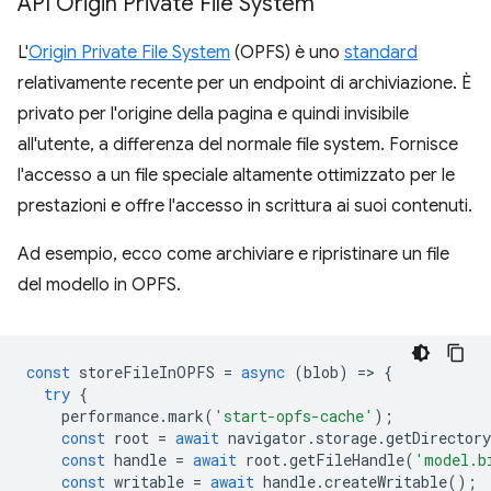
API Origin Private File System
L'
Origin Private File System
(OPFS) è uno
standard
relativamente recente per un endpoint di archiviazione. È
privato per l'origine della pagina e quindi invisibile
all'utente, a differenza del normale file system. Fornisce
l'accesso a un file speciale altamente ottimizzato per le
prestazioni e offre l'accesso in scrittura ai suoi contenuti.
Ad esempio, ecco come archiviare e ripristinare un file
del modello in OPFS.
const
storeFileInOPFS
=
async
(
blob
)
=
>
{
try
{
performance
.
mark
(
'start-opfs-cache'
);
const
root
=
await
navigator
.
storage
.
getDirectory
const
handle
=
await
root
.
getFileHandle
(
'model.b
const
writable
=
await
handle
.
createWritable
();