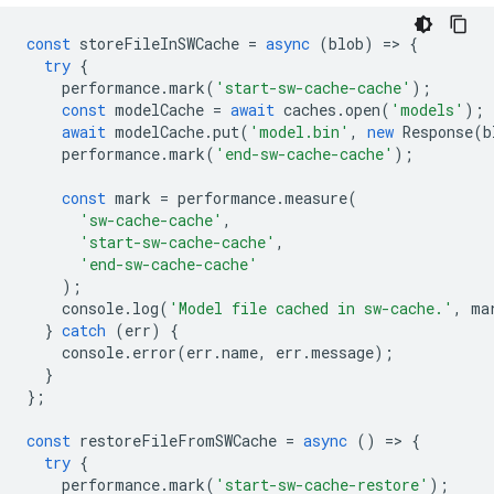
const
storeFileInSWCache
=
async
(
blob
)
=
>
{
try
{
performance
.
mark
(
'start-sw-cache-cache'
);
const
modelCache
=
await
caches
.
open
(
'models'
);
await
modelCache
.
put
(
'model.bin'
,
new
Response
(
b
performance
.
mark
(
'end-sw-cache-cache'
);
const
mark
=
performance
.
measure
(
'sw-cache-cache'
,
'start-sw-cache-cache'
,
'end-sw-cache-cache'
);
console
.
log
(
'Model file cached in sw-cache.'
,
ma
}
catch
(
err
)
{
console
.
error
(
err
.
name
,
err
.
message
);
}
};
const
restoreFileFromSWCache
=
async
()
=
>
{
try
{
performance
.
mark
(
'start-sw-cache-restore'
);