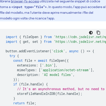
libreria
browser-fs-access
utilizzata nel seguente snippet di codice
torna a
. In questo modo, l'app può accedere al
<input type="file">
file del modello, ma l'utente deve aprire manualmente i file del
modello ogni volta che ricarica l'app.
import
{
fileOpen
}
from
'https://cdn.jsdelivr.net/n
import
{
get
,
set
}
from
'https://cdn.jsdelivr.net/n
button
.
addEventListener
(
'click'
,
async
()
=
>
{
try
{
const
file
=
await
fileOpen
({
extensions
:
[
'.bin'
],
mimeTypes
:
[
'application/octet-stream'
],
description
:
'AI model files'
,
});
if
(
file
.
handle
)
{
// It's an asynchronous method, but no need to
storeFileHandleInIDB
(
file
.
handle
);
}
return
file
;