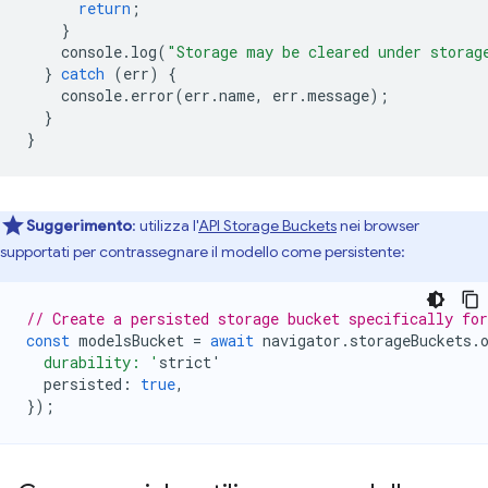
return
;
}
console
.
log
(
"Storage may be cleared under storag
}
catch
(
err
)
{
console
.
error
(
err
.
name
,
err
.
message
);
}
}
Suggerimento
: utilizza l'
API Storage Buckets
nei browser
supportati per contrassegnare il modello come persistente:
// Create a persisted storage bucket specifically fo
const
modelsBucket
=
await
navigator
.
storageBuckets
.
  durability: '
strict
'
persisted
:
true
,
});