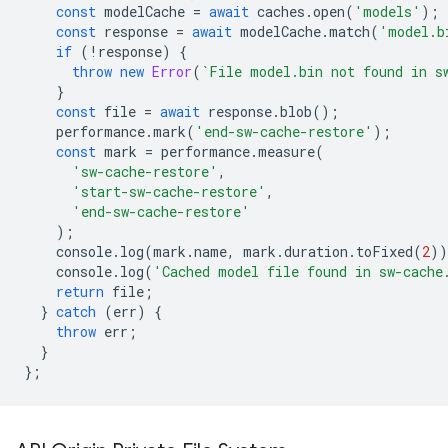
const
modelCache
=
await
caches
.
open
(
'models'
);
const
response
=
await
modelCache
.
match
(
'model.b
if
(
!
response
)
{
throw
new
Error
(
`File model.bin not found in s
}
const
file
=
await
response
.
blob
();
performance
.
mark
(
'end-sw-cache-restore'
);
const
mark
=
performance
.
measure
(
'sw-cache-restore'
,
'start-sw-cache-restore'
,
'end-sw-cache-restore'
);
console
.
log
(
mark
.
name
,
mark
.
duration
.
toFixed
(
2
))
console
.
log
(
'Cached model file found in sw-cache
return
file
;
}
catch
(
err
)
{
throw
err
;
}
};