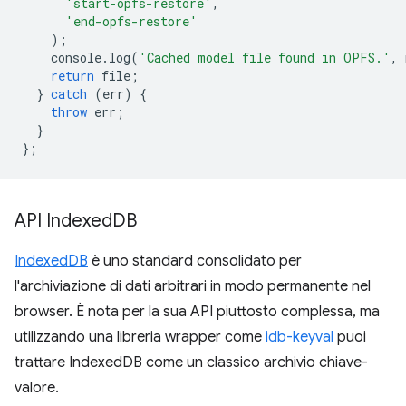
'start-opfs-restore'
,
'end-opfs-restore'
);
console
.
log
(
'Cached model file found in OPFS.'
,
return
file
;
}
catch
(
err
)
{
throw
err
;
}
};
API Indexed
DB
IndexedDB
è uno standard consolidato per
l'archiviazione di dati arbitrari in modo permanente nel
browser. È nota per la sua API piuttosto complessa, ma
utilizzando una libreria wrapper come
idb-keyval
puoi
trattare IndexedDB come un classico archivio chiave-
valore.