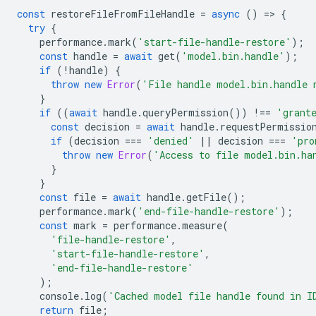
const
restoreFileFromFileHandle
=
async
()
=
>
{
try
{
performance
.
mark
(
'start-file-handle-restore'
);
const
handle
=
await
get
(
'model.bin.handle'
);
if
(
!
handle
)
{
throw
new
Error
(
'File handle model.bin.handle 
}
if
((
await
handle
.
queryPermission
())
!==
'grant
const
decision
=
await
handle
.
requestPermissio
if
(
decision
===
'denied'
||
decision
===
'pro
throw
new
Error
(
'Access to file model.bin.ha
}
}
const
file
=
await
handle
.
getFile
();
performance
.
mark
(
'end-file-handle-restore'
);
const
mark
=
performance
.
measure
(
'file-handle-restore'
,
'start-file-handle-restore'
,
'end-file-handle-restore'
);
console
.
log
(
'Cached model file handle found in I
return
file
;