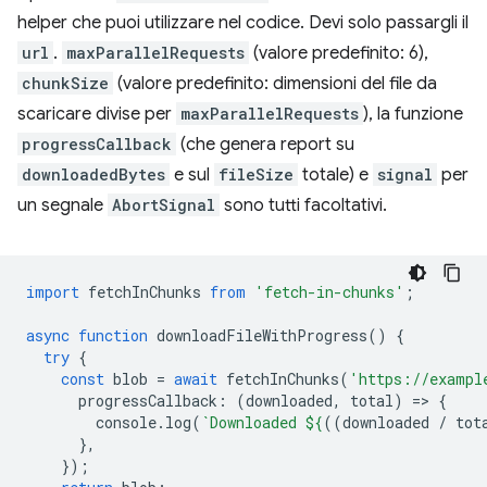
helper che puoi utilizzare nel codice. Devi solo passargli il
url
.
maxParallelRequests
(valore predefinito: 6),
chunkSize
(valore predefinito: dimensioni del file da
scaricare divise per
maxParallelRequests
), la funzione
progressCallback
(che genera report su
downloadedBytes
e sul
fileSize
totale) e
signal
per
un segnale
AbortSignal
sono tutti facoltativi.
import
fetchInChunks
from
'fetch-in-chunks'
;
async
function
downloadFileWithProgress
()
{
try
{
const
blob
=
await
fetchInChunks
(
'https://exampl
progressCallback
:
(
downloaded
,
total
)
=
>
{
console
.
log
(
`Downloaded 
${
((
downloaded
/
tot
},
});