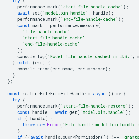
try
{
performance
.
mark
(
'start-file-handle-cache'
);
await
set
(
'model.bin.handle'
,
handle
);
performance
.
mark
(
'end-file-handle-cache'
);
const
mark
=
performance
.
measure
(
'file-handle-cache'
,
'start-file-handle-cache'
,
'end-file-handle-cache'
);
console
.
log
(
'Model file handle cached in IDB.'
,
}
catch
(
err
)
{
console
.
error
(
err
.
name
,
err
.
message
);
}
};
const
restoreFileFromFileHandle
=
async
()
=
>
{
try
{
performance
.
mark
(
'start-file-handle-restore'
);
const
handle
=
await
get
(
'model.bin.handle'
);
if
(
!
handle
)
{
throw
new
Error
(
'File handle model.bin.handle 
}
if
((
await
handle
.
queryPermission
())
!==
'grant