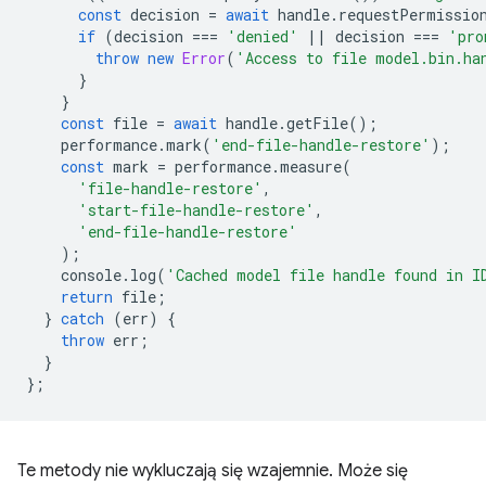
const
decision
=
await
handle
.
requestPermissio
if
(
decision
===
'denied'
||
decision
===
'pro
throw
new
Error
(
'Access to file model.bin.ha
}
}
const
file
=
await
handle
.
getFile
();
performance
.
mark
(
'end-file-handle-restore'
);
const
mark
=
performance
.
measure
(
'file-handle-restore'
,
'start-file-handle-restore'
,
'end-file-handle-restore'
);
console
.
log
(
'Cached model file handle found in I
return
file
;
}
catch
(
err
)
{
throw
err
;
}
};
Te metody nie wykluczają się wzajemnie. Może się