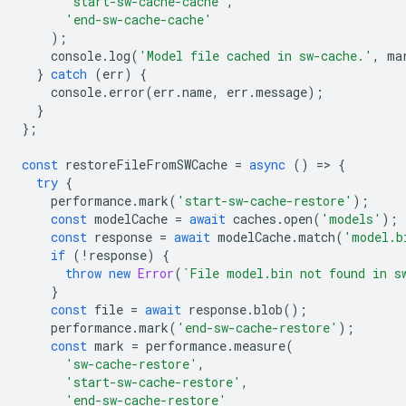
'start-sw-cache-cache'
,
'end-sw-cache-cache'
);
console
.
log
(
'Model file cached in sw-cache.'
,
ma
}
catch
(
err
)
{
console
.
error
(
err
.
name
,
err
.
message
);
}
};
const
restoreFileFromSWCache
=
async
()
=
>
{
try
{
performance
.
mark
(
'start-sw-cache-restore'
);
const
modelCache
=
await
caches
.
open
(
'models'
);
const
response
=
await
modelCache
.
match
(
'model.b
if
(
!
response
)
{
throw
new
Error
(
`File model.bin not found in s
}
const
file
=
await
response
.
blob
();
performance
.
mark
(
'end-sw-cache-restore'
);
const
mark
=
performance
.
measure
(
'sw-cache-restore'
,
'start-sw-cache-restore'
,
'end-sw-cache-restore'