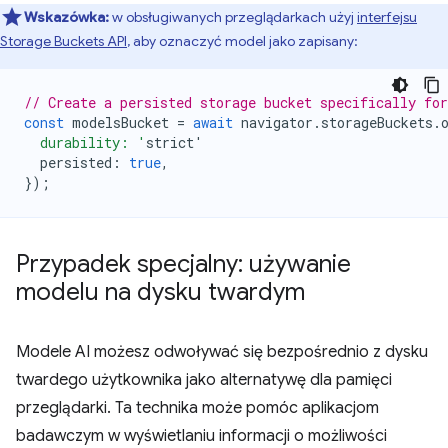
Wskazówka:
w obsługiwanych przeglądarkach użyj
interfejsu
Storage Buckets API
, aby oznaczyć model jako zapisany:
// Create a persisted storage bucket specifically fo
const
modelsBucket
=
await
navigator
.
storageBuckets
.
  durability: '
strict
'
persisted
:
true
,
});
Przypadek specjalny: używanie
modelu na dysku twardym
Modele AI możesz odwoływać się bezpośrednio z dysku
twardego użytkownika jako alternatywę dla pamięci
przeglądarki. Ta technika może pomóc aplikacjom
badawczym w wyświetlaniu informacji o możliwości