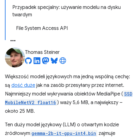
Przypadek specjalny: używanie modelu na dysku
twardym
File System Access API
Thomas Steiner
Większość modeli językowych ma jedną wspólną cechę:
są
dość duże
jak na zasób przesyłany przez internet.
Najmniejszy model wykrywania obiektów MediaPipe (
SSD
MobileNetV2 float16
) waży 5,6 MB, a największy –
około 25 MB.
Ten duży model językowy (LLM) o otwartym kodzie
źródłowym
gemma-2b-it-gpu-int4.bin
zajmuje