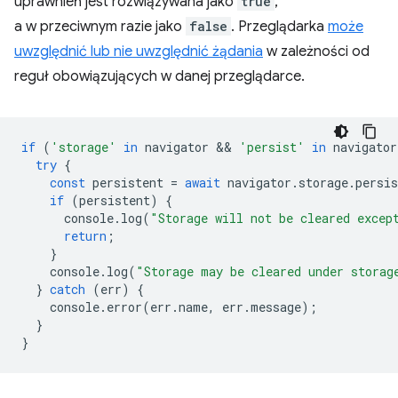
uprawnień jest rozwiązywana jako
true
,
a w przeciwnym razie jako
false
. Przeglądarka
może
uwzględnić lub nie uwzględnić żądania
w zależności od
reguł obowiązujących w danej przeglądarce.
if
(
'storage'
in
navigator
 && 
'persist'
in
navigator
try
{
const
persistent
=
await
navigator
.
storage
.
persis
if
(
persistent
)
{
console
.
log
(
"Storage will not be cleared excep
return
;
}
console
.
log
(
"Storage may be cleared under storag
}
catch
(
err
)
{
console
.
error
(
err
.
name
,
err
.
message
);
}
}