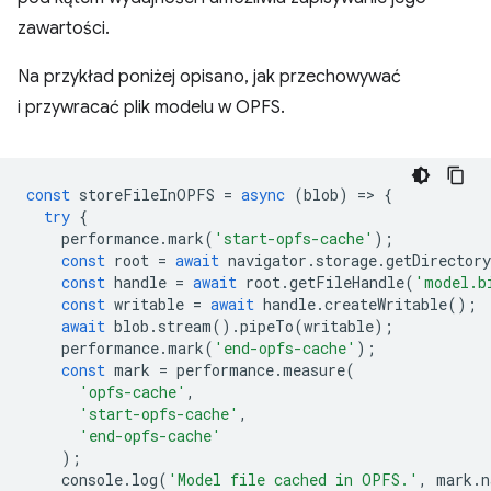
zawartości.
Na przykład poniżej opisano, jak przechowywać
i przywracać plik modelu w OPFS.
const
storeFileInOPFS
=
async
(
blob
)
=
>
{
try
{
performance
.
mark
(
'start-opfs-cache'
);
const
root
=
await
navigator
.
storage
.
getDirectory
const
handle
=
await
root
.
getFileHandle
(
'model.b
const
writable
=
await
handle
.
createWritable
();
await
blob
.
stream
().
pipeTo
(
writable
);
performance
.
mark
(
'end-opfs-cache'
);
const
mark
=
performance
.
measure
(
'opfs-cache'
,
'start-opfs-cache'
,
'end-opfs-cache'
);
console
.
log
(
'Model file cached in OPFS.'
,
mark
.
n