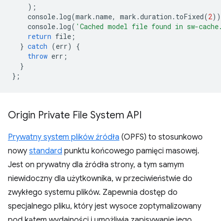
);
console
.
log
(
mark
.
name
,
mark
.
duration
.
toFixed
(
2
))
console
.
log
(
'Cached model file found in sw-cache
return
file
;
}
catch
(
err
)
{
throw
err
;
}
};
Origin Private File System API
Prywatny system plików źródła
(OPFS) to stosunkowo
nowy
standard
punktu końcowego pamięci masowej.
Jest on prywatny dla źródła strony, a tym samym
niewidoczny dla użytkownika, w przeciwieństwie do
zwykłego systemu plików. Zapewnia dostęp do
specjalnego pliku, który jest wysoce zoptymalizowany
pod kątem wydajności i umożliwia zapisywanie jego