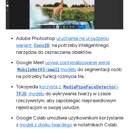
Adobe Photoshop
uruchamia na urządzeniu
wariant
Conv2D
na potrzeby inteligentnego
narzędzia do zaznaczania obiektów.
Google Meet
używa zoptymalizowanej wersji
MobileNetV3-small
modelu
do segmentacji osób
na potrzeby funkcji rozmycia tła.
Tokopedia
korzysta z
MediaPipeFaceDetector-
TFJS
modelu
do wykrywania twarzy w czasie
rzeczywistym, aby zapobiegać nieprawidłowym
rejestracjom w swojej usłudze.
Google Colab umożliwia użytkownikom korzystanie
z
modeli z dysku twardego
w notatnikach Colab.