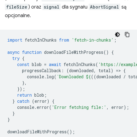
fileSize
) oraz
signal
dla sygnału
AbortSignal
są
opcjonalne.
import
fetchInChunks
from
'fetch-in-chunks'
;
async
function
downloadFileWithProgress
()
{
try
{
const
blob
=
await
fetchInChunks
(
'https://exampl
progressCallback
:
(
downloaded
,
total
)
=
>
{
console
.
log
(
`Downloaded 
${
((
downloaded
/
tot
},
});
return
blob
;
}
catch
(
error
)
{
console
.
error
(
'Error fetching file:'
,
error
);
}
}
downloadFileWithProgress
();