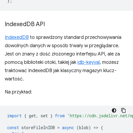
};
Indexed
DB API
IndexedDB
to sprawdzony standard przechowywania
dowolnych danych w sposób trwały w przeglądarce.
Jest on znany z dość złożonego interfejsu API, ale za
pomocą biblioteki otoki, takiej jak
idb-keyval
, możesz
traktować IndexedDB jak klasyczny magazyn klucz-
wartość.
Na przykład:
import
{
get
,
set
}
from
'https://cdn.jsdelivr.net/n
const
storeFileInIDB
=
async
(
blob
)
=
>
{