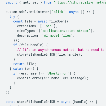
import
{
get
,
set
}
from
'https://cdn.jsdelivr.net/n
button
.
addEventListener
(
'click'
,
async
()
=
>
{
try
{
const
file
=
await
fileOpen
({
extensions
:
[
'.bin'
],
mimeTypes
:
[
'application/octet-stream'
],
description
:
'AI model files'
,
});
if
(
file
.
handle
)
{
// It's an asynchronous method, but no need to
storeFileHandleInIDB
(
file
.
handle
);
}
return
file
;
}
catch
(
err
)
{
if
(
err
.
name
!==
'AbortError'
)
{
console
.
error
(
err
.
name
,
err
.
message
);
}
}
});
const
storeFileHandleInIDB
=
async
(
handle
)
=
>
{