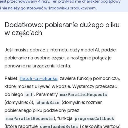
jest przechowywany 4 razy. Ten przykład ma charakter poglądowy
i nie należy go stosować w środowisku produkcyjnym.
Dodatkowo: pobieranie dużego pliku
w częściach
Jeśli musisz pobrać z internetu duży model AI, podziel
pobieranie na osobne części, a następnie połącz je
ponownie na urządzeniu klienta.
Pakiet
fetch-in-chunks
zawiera funkcję pomocniczą,
której możesz używać w kodzie. Wystarczy przekazać
do niego
url
. Parametry
maxParallelRequests
(domyślnie: 6),
chunkSize
(domyślnie: rozmiar
pobieranego pliku podzielony przez
maxParallelRequests
), funkcja
progressCallback
(która raportuje
downloadedBytes
i całkowitą wartość