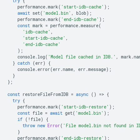
try
{
performance
.
mark
(
'start-idb-cache'
);
await
set
(
'model.bin'
,
blob
);
performance
.
mark
(
'end-idb-cache'
);
const
mark
=
performance
.
measure
(
'idb-cache'
,
'start-idb-cache'
,
'end-idb-cache'
);
console
.
log
(
'Model file cached in IDB.'
,
mark
.
na
}
catch
(
err
)
{
console
.
error
(
err
.
name
,
err
.
message
);
}
};
const
restoreFileFromIDB
=
async
()
=
>
{
try
{
performance
.
mark
(
'start-idb-restore'
);
const
file
=
await
get
(
'model.bin'
);
if
(
!
file
)
{
throw
new
Error
(
'File model.bin not found in I
}
performance
.
mark
(
'end-idb-restore'
);