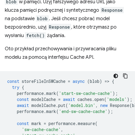
blob
w pamięci. Użyj fałszywego adresu URL jako
klucza pamięci podręcznej i syntetycznego
Response
na podstawie
blob
. Jeśli chcesz pobrać model
bezpośrednio, użyj
Response
, które otrzymasz po
wysłaniu
fetch()
żądania.
Oto przykład przechowywania i przywracania pliku
modelu za pomocą interfejsu Cache API.
const
storeFileInSWCache
=
async
(
blob
)
=
>
{
try
{
performance
.
mark
(
'start-sw-cache-cache'
);
const
modelCache
=
await
caches
.
open
(
'models'
);
await
modelCache
.
put
(
'model.bin'
,
new
Response
(
b
performance
.
mark
(
'end-sw-cache-cache'
);
const
mark
=
performance
.
measure
(
'sw-cache-cache'
,