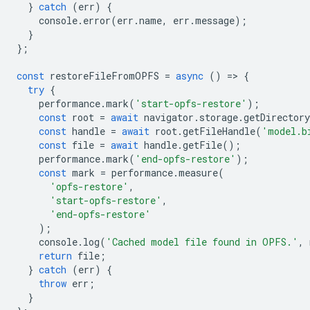
}
catch
(
err
)
{
console
.
error
(
err
.
name
,
err
.
message
);
}
};
const
restoreFileFromOPFS
=
async
()
=
>
{
try
{
performance
.
mark
(
'start-opfs-restore'
);
const
root
=
await
navigator
.
storage
.
getDirectory
const
handle
=
await
root
.
getFileHandle
(
'model.b
const
file
=
await
handle
.
getFile
();
performance
.
mark
(
'end-opfs-restore'
);
const
mark
=
performance
.
measure
(
'opfs-restore'
,
'start-opfs-restore'
,
'end-opfs-restore'
);
console
.
log
(
'Cached model file found in OPFS.'
,
return
file
;
}
catch
(
err
)
{
throw
err
;
}