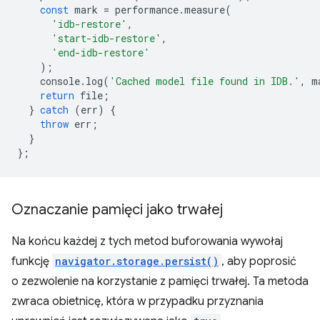
const
mark
=
performance
.
measure
(
'idb-restore'
,
'start-idb-restore'
,
'end-idb-restore'
);
console
.
log
(
'Cached model file found in IDB.'
,
m
return
file
;
}
catch
(
err
)
{
throw
err
;
}
};
Oznaczanie pamięci jako trwałej
Na końcu każdej z tych metod buforowania wywołaj
funkcję
navigator.storage.persist()
, aby poprosić
o zezwolenie na korzystanie z pamięci trwałej. Ta metoda
zwraca obietnicę, która w przypadku przyznania