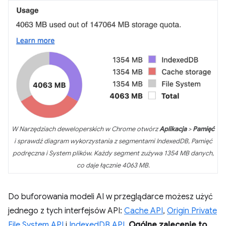
W Narzędziach deweloperskich w Chrome otwórz
Aplikacja
>
Pamięć
i sprawdź diagram wykorzystania z segmentami IndexedDB, Pamięć
podręczna i System plików. Każdy segment zużywa 1354 MB danych,
co daje łącznie 4063 MB.
Do buforowania modeli AI w przeglądarce możesz użyć
jednego z tych interfejsów API:
Cache API
,
Origin Private
File System API
i
IndexedDB API
.
Ogólne zalecenie to