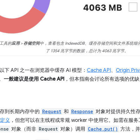
者工具的
应用
>
存储空间
中，查看包含 IndexedDB、缓存存储空间和文件系统
了 1354 兆字节的数据，总计为 4063 兆字节。
下 API 之一在浏览器中缓存 AI 模型：
Cache API
、
Origin Pri
。
一般建议是使用 Cache API
，但本指南会讨论所有选项的优缺
存到长期内存中的
Request
和
Response
对象对提供持久性存储
中定义
，但您可以在主线程或常规 worker 中使用它。如需在
onse
对象（而非
Request
对象）调用
Cache.put()
方法，并