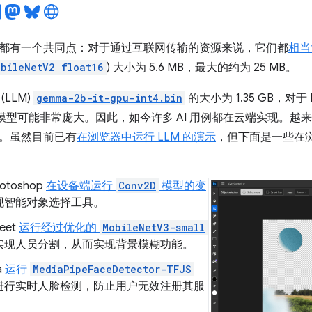
都有一个共同点：对于通过互联网传输的资源来说，它们都
相当
bileNetV2 float16
) 大小为 5.6 MB，最大的约为 25 MB。
LLM)
gemma-2b-it-gpu-int4.bin
的大小为 1.35 GB，对
AI 模型可能非常庞大。因此，如今许多 AI 用例都在云端实现。
。虽然目前已有
在浏览器中运行 LLM 的演示
，但下面是一些在
hotoshop
在设备端运行
Conv2D
模型的变
现智能对象选择工具。
eet
运行经过优化的
MobileNetV3-small
实现人员分割，从而实现背景模糊功能。
a
运行
MediaPipeFaceDetector-TFJS
进行实时人脸检测，防止用户无效注册其服