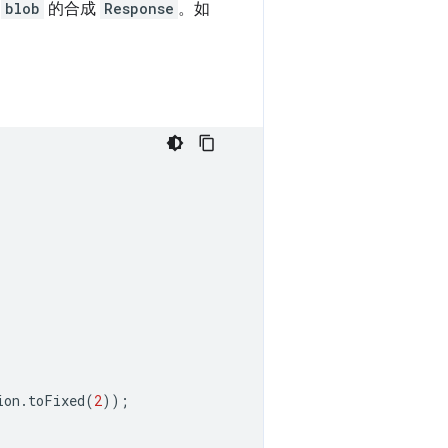
于
blob
的合成
Response
。如
ion
.
toFixed
(
2
));