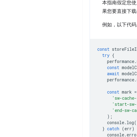
本指南假定您使
果您要直接下载
例如，以下代码展
const
storeFileI
try
{
performance
.
const
modelC
await
modelC
performance
.
const
mark
=
'sw-cache-
'start-sw-
'end-sw-ca
);
console
.
log
(
}
catch
(
err
)
console
.
erro