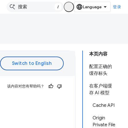
/
登录
本页内容
配置正确的
缓存标头
在客户端缓
该内容对您有帮助吗？
存 AI 模型
Cache API
Origin
Private File