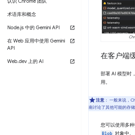
认识 Chrome 团队
术语库和概念
Node
.
js 中的 Gemini API
Ch
在 Web 应用中使用 Gemini
API
在客户端缓存
Web
.
dev 上的 AI
部署 AI 模
用。
注意
：
一般来说，Ch
南讨论了其他可能的存储
您可以使用多种
Blob
对象中。