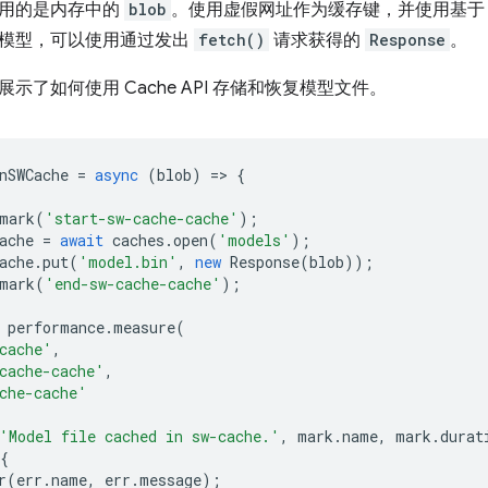
用的是内存中的
blob
。使用虚假网址作为缓存键，并使用基
模型，可以使用通过发出
fetch()
请求获得的
Response
。
示了如何使用 Cache API 存储和恢复模型文件。
nSWCache
=
async
(
blob
)
=
>
{
mark
(
'start-sw-cache-cache'
);
ache
=
await
caches
.
open
(
'models'
);
ache
.
put
(
'model.bin'
,
new
Response
(
blob
));
mark
(
'end-sw-cache-cache'
);
performance
.
measure
(
cache'
,
cache-cache'
,
che-cache'
'Model file cached in sw-cache.'
,
mark
.
name
,
mark
.
durat
{
r
(
err
.
name
,
err
.
message
);