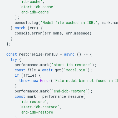
'idb-cache'
,
'start-idb-cache'
,
'end-idb-cache'
);
console
.
log
(
'Model file cached in IDB.'
,
mark
.
na
}
catch
(
err
)
{
console
.
error
(
err
.
name
,
err
.
message
);
}
};
const
restoreFileFromIDB
=
async
()
=
>
{
try
{
performance
.
mark
(
'start-idb-restore'
);
const
file
=
await
get
(
'model.bin'
);
if
(
!
file
)
{
throw
new
Error
(
'File model.bin not found in I
}
performance
.
mark
(
'end-idb-restore'
);
const
mark
=
performance
.
measure
(
'idb-restore'
,
'start-idb-restore'
,
'end-idb-restore'
);