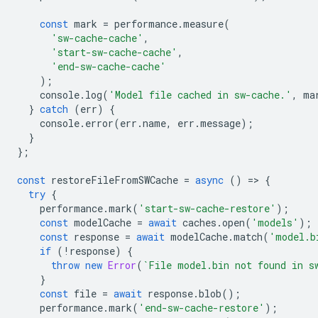
const
mark
=
performance
.
measure
(
'sw-cache-cache'
,
'start-sw-cache-cache'
,
'end-sw-cache-cache'
);
console
.
log
(
'Model file cached in sw-cache.'
,
ma
}
catch
(
err
)
{
console
.
error
(
err
.
name
,
err
.
message
);
}
};
const
restoreFileFromSWCache
=
async
()
=
>
{
try
{
performance
.
mark
(
'start-sw-cache-restore'
);
const
modelCache
=
await
caches
.
open
(
'models'
);
const
response
=
await
modelCache
.
match
(
'model.b
if
(
!
response
)
{
throw
new
Error
(
`File model.bin not found in s
}
const
file
=
await
response
.
blob
();
performance
.
mark
(
'end-sw-cache-restore'
);