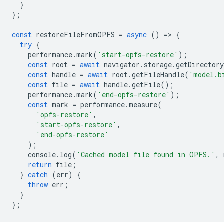
}
};
const
restoreFileFromOPFS
=
async
()
=
>
{
try
{
performance
.
mark
(
'start-opfs-restore'
);
const
root
=
await
navigator
.
storage
.
getDirectory
const
handle
=
await
root
.
getFileHandle
(
'model.b
const
file
=
await
handle
.
getFile
();
performance
.
mark
(
'end-opfs-restore'
);
const
mark
=
performance
.
measure
(
'opfs-restore'
,
'start-opfs-restore'
,
'end-opfs-restore'
);
console
.
log
(
'Cached model file found in OPFS.'
,
return
file
;
}
catch
(
err
)
{
throw
err
;
}
};