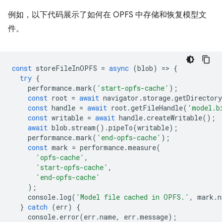
例如，以下代码展示了如何在 OPFS 中存储和恢复模型文
件。
const
storeFileInOPFS
=
async
(
blob
)
=
>
{
try
{
performance
.
mark
(
'start-opfs-cache'
);
const
root
=
await
navigator
.
storage
.
getDirectory
const
handle
=
await
root
.
getFileHandle
(
'model.b
const
writable
=
await
handle
.
createWritable
();
await
blob
.
stream
().
pipeTo
(
writable
);
performance
.
mark
(
'end-opfs-cache'
);
const
mark
=
performance
.
measure
(
'opfs-cache'
,
'start-opfs-cache'
,
'end-opfs-cache'
);
console
.
log
(
'Model file cached in OPFS.'
,
mark
.
n
}
catch
(
err
)
{
console
.
error
(
err
.
name
,
err
.
message
);