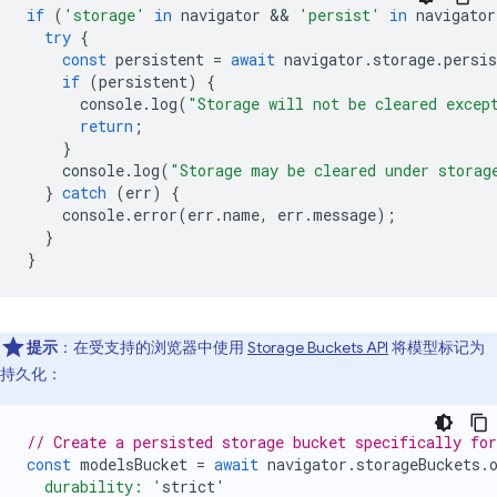
if
(
'storage'
in
navigator
 && 
'persist'
in
navigator
try
{
const
persistent
=
await
navigator
.
storage
.
persis
if
(
persistent
)
{
console
.
log
(
"Storage will not be cleared excep
return
;
}
console
.
log
(
"Storage may be cleared under storag
}
catch
(
err
)
{
console
.
error
(
err
.
name
,
err
.
message
);
}
}
提示
：在受支持的浏览器中使用
Storage Buckets API
将模型标记为
持久化：
// Create a persisted storage bucket specifically fo
const
modelsBucket
=
await
navigator
.
storageBuckets
.
  durability: '
strict
'