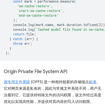
const
mark
=
performance
.
measure
(
'sw-cache-restore'
,
'start-sw-cache-restore'
,
'end-sw-cache-restore'
);
console
.
log
(
mark
.
name
,
mark
.
duration
.
toFixed
(
2
))
console
.
log
(
'Cached model file found in sw-cache
return
file
;
}
catch
(
err
)
{
throw
err
;
}
};
Origin Private File System API
源专用文件系统
(OPFS) 是一种相对较新的存储端点
标准
。
它对网页来源是私有的，因此与常规文件系统不同，用户无
法看到它。它提供对特殊文件的访问权限，该文件经过高度
优化以实现高性能，并提供对其内容的写入访问权限。