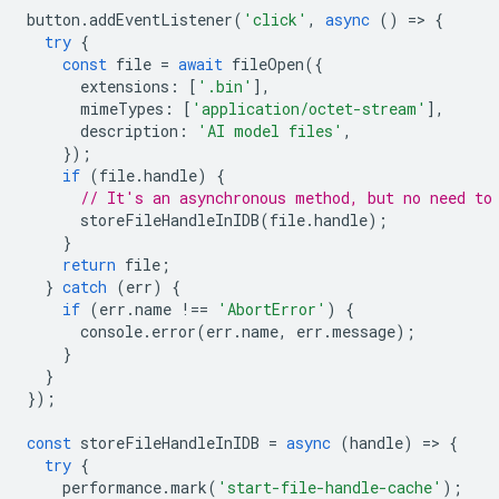
button
.
addEventListener
(
'click'
,
async
()
=
>
{
try
{
const
file
=
await
fileOpen
({
extensions
:
[
'.bin'
],
mimeTypes
:
[
'application/octet-stream'
],
description
:
'AI model files'
,
});
if
(
file
.
handle
)
{
// It's an asynchronous method, but no need to
storeFileHandleInIDB
(
file
.
handle
);
}
return
file
;
}
catch
(
err
)
{
if
(
err
.
name
!==
'AbortError'
)
{
console
.
error
(
err
.
name
,
err
.
message
);
}
}
});
const
storeFileHandleInIDB
=
async
(
handle
)
=
>
{
try
{
performance
.
mark
(
'start-file-handle-cache'
);