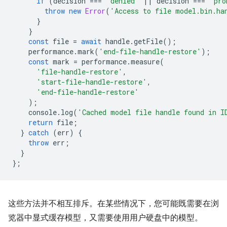
if
(
decision
===
'denied'
||
decision
===
'pro
throw
new
Error
(
'Access to file model.bin.ha
}
}
const
file
=
await
handle
.
getFile
();
performance
.
mark
(
'end-file-handle-restore'
);
const
mark
=
performance
.
measure
(
'file-handle-restore'
,
'start-file-handle-restore'
,
'end-file-handle-restore'
);
console
.
log
(
'Cached model file handle found in I
return
file
;
}
catch
(
err
)
{
throw
err
;
}
};
这些方法并不相互排斥。在某些情况下，您可能既需要在浏
览器中显式缓存模型，又需要使用用户硬盘中的模型。