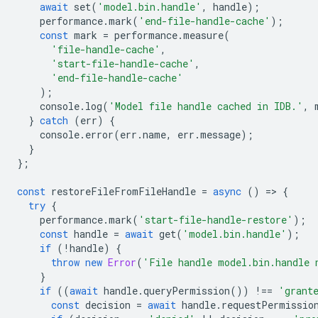
await
set
(
'model.bin.handle'
,
handle
);
performance
.
mark
(
'end-file-handle-cache'
);
const
mark
=
performance
.
measure
(
'file-handle-cache'
,
'start-file-handle-cache'
,
'end-file-handle-cache'
);
console
.
log
(
'Model file handle cached in IDB.'
,
}
catch
(
err
)
{
console
.
error
(
err
.
name
,
err
.
message
);
}
};
const
restoreFileFromFileHandle
=
async
()
=
>
{
try
{
performance
.
mark
(
'start-file-handle-restore'
);
const
handle
=
await
get
(
'model.bin.handle'
);
if
(
!
handle
)
{
throw
new
Error
(
'File handle model.bin.handle 
}
if
((
await
handle
.
queryPermission
())
!==
'grant
const
decision
=
await
handle
.
requestPermissio