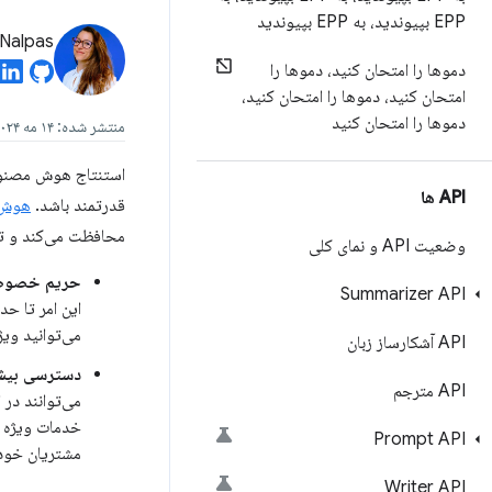
EPP بپیوندید، به EPP بپیوندید
Nalpas
دموها را امتحان کنید، دموها را
امتحان کنید، دموها را امتحان کنید،
دموها را امتحان کنید
منتشر شده: ۱۴ مه ۲۰۲۴
استنتاج هوش مصنوعی
API ها
قدرتمند باشد.
هوش 
محافظت می‌کند و تأ
وضعیت API و نمای کلی
حریم خصوصی
Summarizer API
این امر تا ح
می‌توانید وی
API آشکارساز زبان
دسترسی بیش
API مترجم
می‌توانند در
خدمات ویژه ا
Prompt API
مشتریان خود 
Writer API