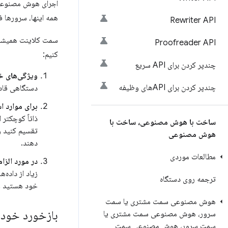
اجرای هوش مصنوعی س
همه اینها، سرورها ف
Rewriter API
سمت کلاینت همیشه ان
Proofreader API
کنیم:
چندپر کردن برای API سریع
ویژگی‌های خود را با fallbackه
چندپر کردن برای APIهای وظیفه
دستگاهی قادر
برای موارد ا
ذاتاً کوچکتر
ساخت با هوش مصنوعی، ساخت با
تقسیم کنید و
هوش مصنوعی
دهند.
مطالعات موردی
در مورد الزا
زیاد از داده
ترجمه روی دستگاه
خود هستید و 
هوش مصنوعی سمت مشتری یا سمت
بازخورد خود ر
سرور، هوش مصنوعی سمت مشتری یا
سمت سرور، هوش مصنوعی سمت