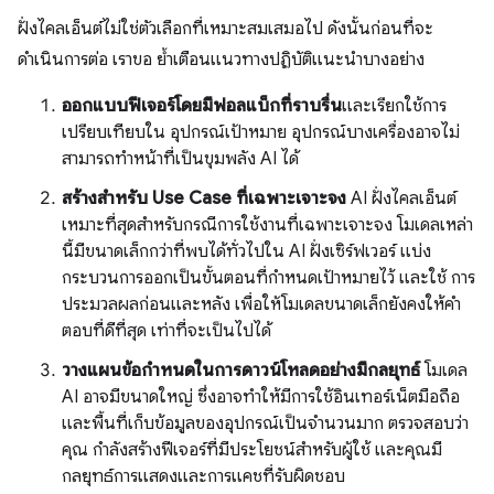
ฝั่งไคลเอ็นต์ไม่ใช่ตัวเลือกที่เหมาะสมเสมอไป ดังนั้นก่อนที่จะ
ดำเนินการต่อ เราขอ ย้ำเตือนแนวทางปฏิบัติแนะนำบางอย่าง
ออกแบบฟีเจอร์โดยมีฟอลแบ็กที่ราบรื่น
และเรียกใช้การ
เปรียบเทียบใน อุปกรณ์เป้าหมาย อุปกรณ์บางเครื่องอาจไม่
สามารถทำหน้าที่เป็นขุมพลัง AI ได้
สร้างสำหรับ Use Case ที่เฉพาะเจาะจง
AI ฝั่งไคลเอ็นต์
เหมาะที่สุดสำหรับกรณีการใช้งานที่เฉพาะเจาะจง โมเดลเหล่า
นี้มีขนาดเล็กกว่าที่พบได้ทั่วไปใน AI ฝั่งเซิร์ฟเวอร์ แบ่ง
กระบวนการออกเป็นขั้นตอนที่กำหนดเป้าหมายไว้ และใช้ การ
ประมวลผลก่อนและหลัง เพื่อให้โมเดลขนาดเล็กยังคงให้คำ
ตอบที่ดีที่สุด เท่าที่จะเป็นไปได้
วางแผนข้อกำหนดในการดาวน์โหลดอย่างมีกลยุทธ์
โมเดล
AI อาจมีขนาดใหญ่ ซึ่งอาจทําให้มีการใช้อินเทอร์เน็ตมือถือ
และพื้นที่เก็บข้อมูลของอุปกรณ์เป็นจํานวนมาก ตรวจสอบว่า
คุณ กำลังสร้างฟีเจอร์ที่มีประโยชน์สำหรับผู้ใช้ และคุณมี
กลยุทธ์การแสดงและการแคชที่รับผิดชอบ