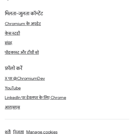
मिलता-जुलता कॉन्टेंट
Chromium के अपडेट
केस स्टडी
संग्रह
पॉडकास्ट और टीवी शो
फ़ॉलो करें
X पर @ChromiumDev
YouTube
LinkedIn पर डेवलपर के लिए Chrome
आरएसएस
शर्तें
निजता
Manage cookies