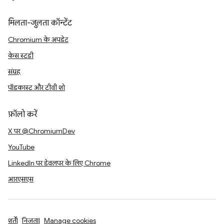
मिलता-जुलता कॉन्टेंट
Chromium के अपडेट
केस स्टडी
संग्रह
पॉडकास्ट और टीवी शो
फ़ॉलो करें
X पर @ChromiumDev
YouTube
LinkedIn पर डेवलपर के लिए Chrome
आरएसएस
शर्तें
निजता
Manage cookies