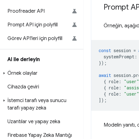
Prompt AP
Proofreader API
Prompt API için polyfill
Örneğin, aşağıda
Görev API'leri için polyfill
const
session
=
systemPrompt
:
AI ile derleyin
});
Örnek olaylar
await
session
.
pr
{
role
:
"user
Cihazda çeviri
{
role
:
"assi
{
role
:
"user
]);
İstemci tarafı veya sunucu
tarafı yapay zeka
Uzantılar ve yapay zeka
Modelin yanıtı, o
Firebase Yapay Zeka Mantığı