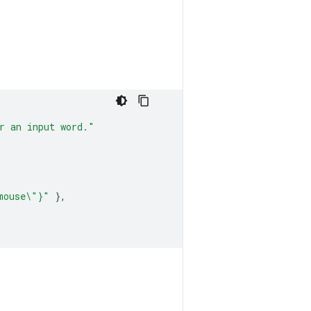
r an input word."
mouse\"}"
},