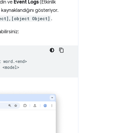
edin ve
Event Logs
(Etkinlik
kaynaklandığını gösteriyor.
ect],[object Object]
.
ilirsiniz:
t
word.<end>
