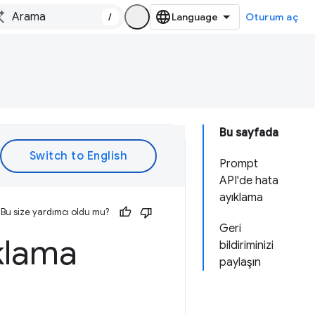
/
Oturum aç
Bu sayfada
Prompt
API'de hata
ayıklama
Bu size yardımcı oldu mu?
Geri
klama
bildiriminizi
paylaşın