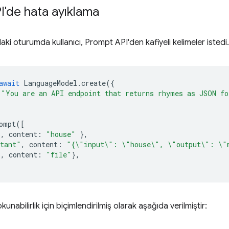
I'de hata ayıklama
ki oturumda kullanıcı, Prompt API'den kafiyeli kelimeler istedi.
await
LanguageModel
.
create
({
"You are an API endpoint that returns rhymes as JSON fo
ompt
([
"
,
content
:
"house"
},
stant"
,
content
:
"{\"input\": \"house\", \"output\": \"
"
,
content
:
"file"
},
kunabilirlik için biçimlendirilmiş olarak aşağıda verilmiştir: