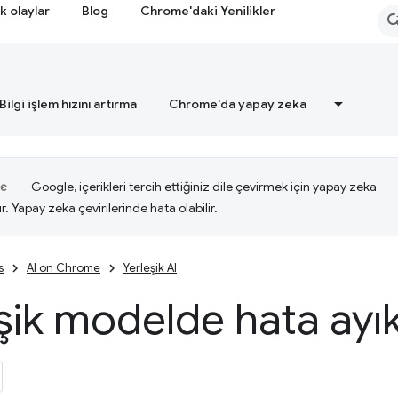
k olaylar
Blog
Chrome'daki Yenilikler
Bilgi işlem hızını artırma
Chrome'da yapay zeka
Google, içerikleri tercih ettiğiniz dile çevirmek için yapay zeka
ır. Yapay zeka çevirilerinde hata olabilir.
s
AI on Chrome
Yerleşik AI
şik modelde hata ayı