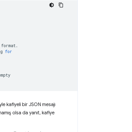
format.

ng
for
empty

yle kafiyeli bir JSON mesajı
mış olsa da yanıt, kafiye