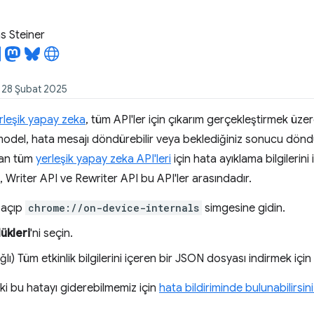
 Steiner
: 28 Şubat 2025
rleşik yapay zeka
, tüm API'ler için çıkarım gerçekleştirmek üz
 model, hata mesajı döndürebilir veya beklediğiniz sonucu dön
nan tüm
yerleşik yapay zeka API'leri
için hata ayıklama bilgilerini
 Writer API ve Rewriter API bu API'ler arasındadır.
 açıp
chrome://on-device-internals
simgesine gidin.
ükleri
'ni seçin.
ğlı) Tüm etkinlik bilgilerini içeren bir JSON dosyası indirmek için
 bu hatayı giderebilmemiz için
hata bildiriminde bulunabilirsin