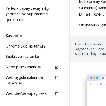
Bu hatayı ayıkl
Günlükleri) sek
Yerleşik yapay zekayla ilgili
yapılması ve yapılmaması
Model, JSON yeri
gerekenler
Okunabilirlik iç
Kaynaklar
Executing
model
Chrome Ekibi ile tanışın
<system>You
are
with
string:
<us
Sözlük ve kavramlar
Node
.
js'de Gemini API
Web uygulamalarında
Gemini API
Web
.
dev'de yapay zeka