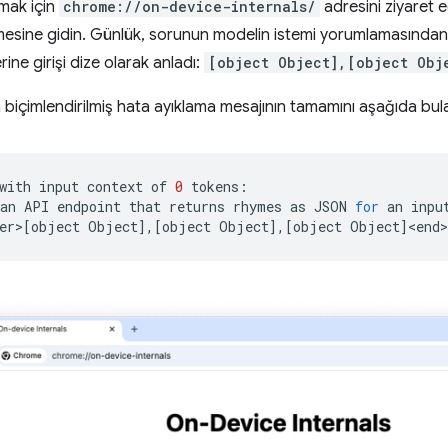
amak için
chrome://on-device-internals/
adresini ziyaret 
mesine gidin. Günlük, sorunun modelin istemi yorumlamasından 
ne girişi dize olarak anladı:
[object Object],[object Obj
in biçimlendirilmiş hata ayıklama mesajının tamamını aşağıda bulab
with
input
context
of
0
tokens:

an
API
endpoint
that
returns
rhymes
as
JSON
for
an
inpu
er>
[
object
Object
]
,
[
object
Object
]
,
[
object
Object
]
<end>