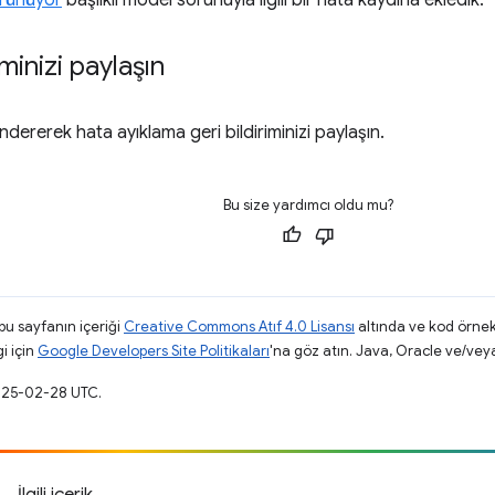
örünüyor
başlıklı model sorunuyla ilgili bir hata kaydına ekledik.
iminizi paylaşın
dererek hata ayıklama geri bildiriminizi paylaşın.
Bu size yardımcı oldu mu?
 bu sayfanın içeriği
Creative Commons Atıf 4.0 Lisansı
altında ve kod örnek
gi için
Google Developers Site Politikaları
'na göz atın. Java, Oracle ve/veya s
2025-02-28 UTC.