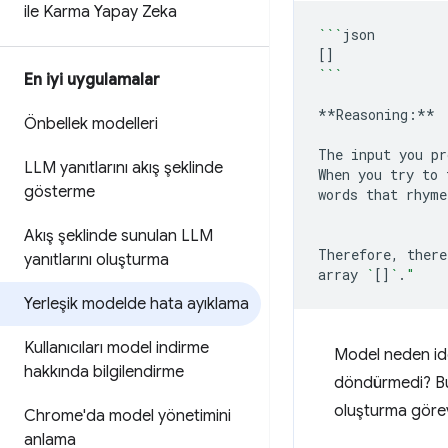
ile Karma Yapay Zeka
```
[]
```
En iyi uygulamalar
**Reasoning:**

Önbellek modelleri
The
input
you
pr
LLM yanıtlarını akış şeklinde
When
you
try
to
gösterme
words
that
rhyme
Akış şeklinde sunulan LLM
Therefore,
there
yanıtlarını oluşturma
array
`
[]
`
.
"
Yerleşik modelde hata ayıklama
Kullanıcıları model indirme
Model neden id
hakkında bilgilendirme
döndürmedi? Bu 
oluşturma göre
Chrome'da model yönetimini
anlama