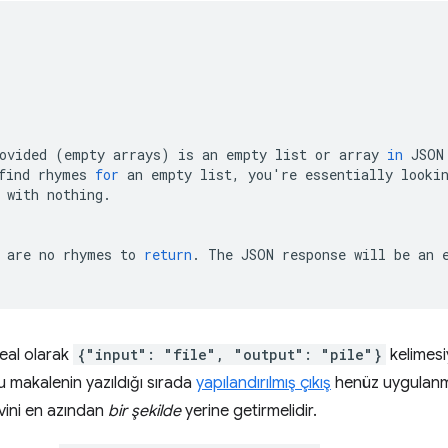
ovided
(
empty
arrays
)
is
an
empty
list
or
array
in
JSON
find
rhymes
for
an
empty
list,
you
'
re
essentially
looki
with
nothing.

are
no
rhymes
to
return
.
The
JSON
response
will
be
an
eal olarak
{"input": "file", "output": "pile"}
kelimesi
makalenin yazıldığı sırada
yapılandırılmış çıkış
henüz uygulanma
vini en azından
bir şekilde
yerine getirmelidir.