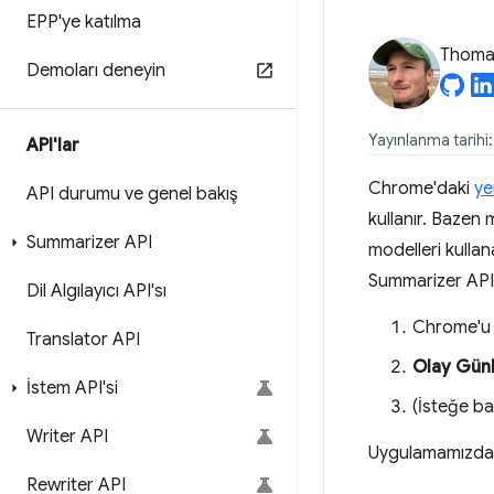
EPP'ye katılma
Thomas
Demoları deneyin
Yayınlanma tarihi
API'lar
Chrome'daki
ye
API durumu ve genel bakış
kullanır. Bazen
Summarizer API
modelleri kulla
Summarizer API,
Dil Algılayıcı API'sı
Chrome'u
Translator API
Olay Günl
İstem API'si
(İsteğe ba
Writer API
Uygulamamızdaki
Rewriter API