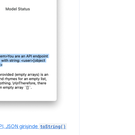
I, JSON girişinde
toString()