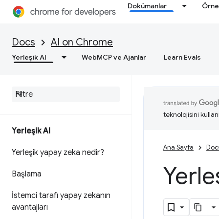
Dokümanlar
Örne
Docs
AI on Chrome
Yerleşik AI
WebMCP ve Ajanlar
Learn Evals
teknolojisini kullan
Yerleşik AI
Ana Sayfa
Doc
Yerleşik yapay zeka nedir?
Yerle
Başlama
İstemci tarafı yapay zekanın
avantajları