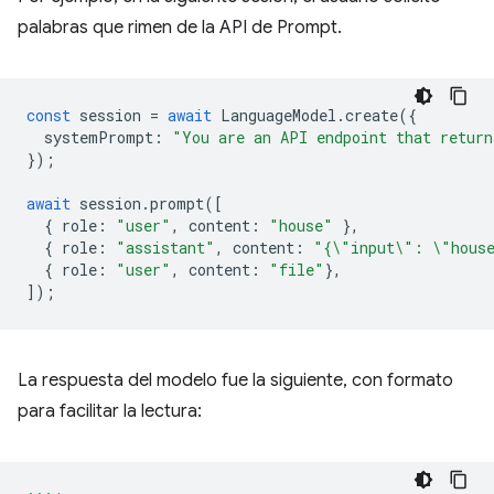
palabras que rimen de la API de Prompt.
const
session
=
await
LanguageModel
.
create
({
systemPrompt
:
"You are an API endpoint that return
});
await
session
.
prompt
([
{
role
:
"user"
,
content
:
"house"
},
{
role
:
"assistant"
,
content
:
"{\"input\": \"hous
{
role
:
"user"
,
content
:
"file"
},
]);
La respuesta del modelo fue la siguiente, con formato
para facilitar la lectura: