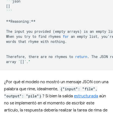
```
[]
```
**Reasoning:**

The
input
you
provided
(
empty
arrays
)
is
an
empty
li
When
you
try
to
find
rhymes
for
an
empty
list,
you
'
r
words
that
rhyme
with
nothing.

Therefore,
there
are
no
rhymes
to
return
.
The
JSON
r
array
`
[]
`
.
"
¿Por qué el modelo no mostró un mensaje JSON con una
palabra que rime, idealmente,
{"input": "file",
"output": "pile"}
? Si bien la salida
estructurada
aún
no se implementó en el momento de escribir este
artículo, la respuesta debería realizar la tarea de rima de