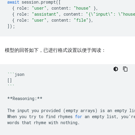
await
session
.
prompt
([
{
role
:
"user"
,
content
:
"house"
},
{
role
:
"assistant"
,
content
:
"{\"input\": \"hous
{
role
:
"user"
,
content
:
"file"
},
]);
模型的回答如下，已进行格式设置以便于阅读：
```
[]
```
**Reasoning:**

The
input
you
provided
(
empty
arrays
)
is
an
empty
li
When
you
try
to
find
rhymes
for
an
empty
list,
you
'
r
words
that
rhyme
with
nothing.
