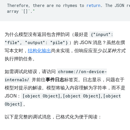
Therefore,
there
are
no
rhymes
to
return
.
The
JSON
r
array
`
[]
`
.
"
为什么模型没有返回包含押韵词（最好是
{"input":
"file", "output": "pile"}
）的 JSON 消息？虽然在撰
写本文时，
结构化输出
尚未实现，但响应应至少
以某种方式
执行押韵任务。
如需调试此错误，请访问
chrome://on-device-
internals/
并前往
事件日志
标签页。日志显示，问题在于
模型对提示的解读。模型将输入内容理解为字符串，而不是
JSON：
[object Object],[object Object],[object
Object]
。
以下是完整的调试消息，已格式化为便于阅读：