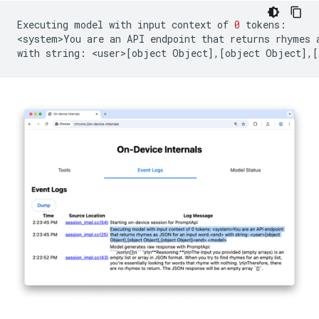
Executing
model
with
input
context
of
0
tokens:

<system>You
are
an
API
endpoint
that
returns
rhymes
with
string:
<user>
[
object
Object
]
,
[
object
Object
]
,
[