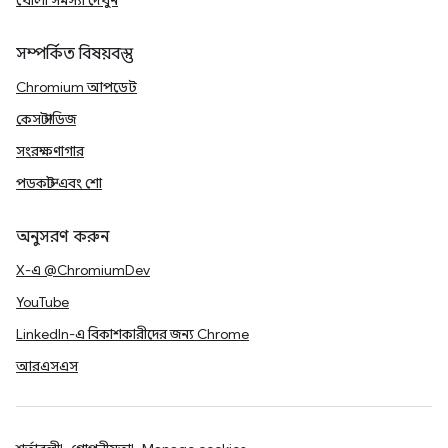
খোলা সমস্যা দেখুন
সম্পর্কিত বিষয়বস্তু
Chromium আপডেট
কেস স্টাডিজ
সংরক্ষণাগার
পডকাস্ট এবং শো
অনুসরণ করুন
X-এ @ChromiumDev
YouTube
LinkedIn-এ বিকাশকারীদের জন্য Chrome
আরএসএস