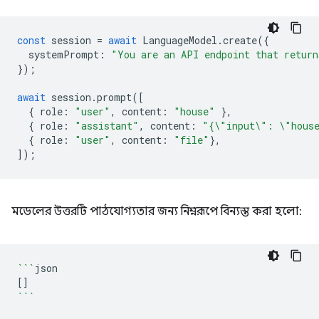
const
session
=
await
LanguageModel
.
create
({
systemPrompt
:
"You are an API endpoint that return
});
await
session
.
prompt
([
{
role
:
"user"
,
content
:
"house"
},
{
role
:
"assistant"
,
content
:
"{\"input\": \"hous
{
role
:
"user"
,
content
:
"file"
},
]);
মডেলের উত্তরটি পাঠযোগ্যতার জন্য নিম্নরূপে বিন্যস্ত করা হলো:
```
[]
```