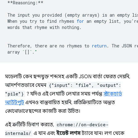
**Reasoning:**

The
input
you
provided
(
empty
arrays
)
is
an
empty
li
When
you
try
to
find
rhymes
for
an
empty
list,
you
'
r
words
that
rhyme
with
nothing.

Therefore,
there
are
no
rhymes
to
return
.
The
JSON
r
array
`
[]
`
.
"
মডেলটি কেন ছন্দযুক্ত শব্দসহ একটি JSON বার্তা ফেরত দেয়নি,
আদর্শগতভাবে যেমন
{"input": "file", "output":
"pile"}
? যদিও এই লেখাটি লেখার সময় পর্যন্ত
স্ট্রাকচার্ড
আউটপুট
এখনও বাস্তবায়িত হয়নি, প্রতিক্রিয়াটিতে অন্তত
কোনোভাবে
ছন্দের কাজটি করা উচিত।
এই ত্রুটিটি ডিবাগ করতে,
chrome://on-device-
internals/
এ যান এবং
ইভেন্ট লগস
ট্যাবে যান। লগ থেকে