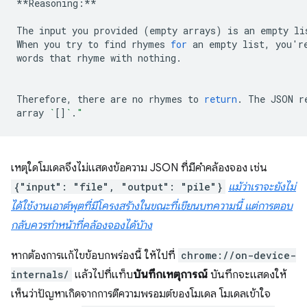
**Reasoning:**

The
input
you
provided
(
empty
arrays
)
is
an
empty
li
When
you
try
to
find
rhymes
for
an
empty
list,
you
'
r
words
that
rhyme
with
nothing.

Therefore,
there
are
no
rhymes
to
return
.
The
JSON
r
array
`
[]
`
.
"
เหตุใดโมเดลจึงไม่แสดงข้อความ JSON ที่มีคำคล้องจอง เช่น
{"input": "file", "output": "pile"}
แม้ว่าเราจะยังไม่
ได้ใช้งานเอาต์พุตที่มีโครงสร้างในขณะที่เขียนบทความนี้ แต่การตอบ
กลับควรทำหน้าที่คล้องจองได้บ้าง
หากต้องการแก้ไขข้อบกพร่องนี้ ให้ไปที่
chrome://on-device-
internals/
แล้วไปที่แท็บ
บันทึกเหตุการณ์
บันทึกจะแสดงให้
เห็นว่าปัญหาเกิดจากการตีความพรอมต์ของโมเดล โมเดลเข้าใจ