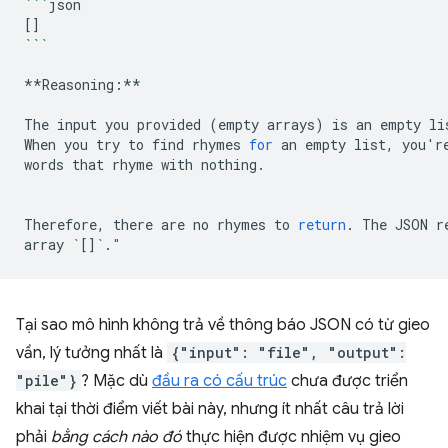
```
[]
```
**Reasoning:**

The
input
you
provided
(
empty
arrays
)
is
an
empty
li
When
you
try
to
find
rhymes
for
an
empty
list,
you
'
r
words
that
rhyme
with
nothing.

Therefore,
there
are
no
rhymes
to
return
.
The
JSON
r
array
`
[]
`
.
"
Tại sao mô hình không trả về thông báo JSON có từ gieo
vần, lý tưởng nhất là
{"input": "file", "output":
"pile"}
? Mặc dù
đầu ra có cấu trúc
chưa được triển
khai tại thời điểm viết bài này, nhưng ít nhất câu trả lời
phải
bằng cách nào đó
thực hiện được nhiệm vụ gieo