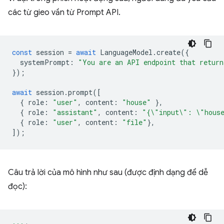
các từ gieo vần từ Prompt API.
const
session
=
await
LanguageModel
.
create
({
systemPrompt
:
"You are an API endpoint that return
});
await
session
.
prompt
([
{
role
:
"user"
,
content
:
"house"
},
{
role
:
"assistant"
,
content
:
"{\"input\": \"hous
{
role
:
"user"
,
content
:
"file"
},
]);
Câu trả lời của mô hình như sau (được định dạng để dễ
đọc):