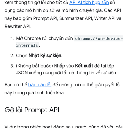
xem thông tin gỡ lỗi cho tất cả
API AI tích hợp sẵn
sử
dụng các mô hình cơ sở và mô hình chuyên gia. Các API
này bao gồm Prompt API, Summarizer API, Writer API và
Rewriter API.
Mở Chrome rồi chuyển đến
chrome://on-device-
internals
.
Chọn
Nhật ký sự kiện
.
(Không bắt buộc) Nhấp vào
Kết xuất
để tải tệp
JSON xuống cùng với tất cả thông tin về sự kiện.
Bạn có thể
báo cáo lỗi
để chúng tôi có thể giải quyết lỗi
này trong quá trình triển khai.
Gỡ lỗi Prompt API
Ví dụ: trong phiên hoạt động sau, người dùng đã yêu cầu