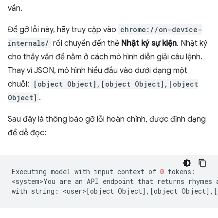
vần.
Để gỡ lỗi này, hãy truy cập vào
chrome://on-device-
internals/
rồi chuyển đến thẻ
Nhật ký sự kiện
. Nhật ký
cho thấy vấn đề nằm ở cách mô hình diễn giải câu lệnh.
Thay vì JSON, mô hình hiểu đầu vào dưới dạng một
chuỗi:
[object Object],[object Object],[object
Object]
.
Sau đây là thông báo gỡ lỗi hoàn chỉnh, được định dạng
để dễ đọc:
Executing
model
with
input
context
of
0
tokens:

<system>You
are
an
API
endpoint
that
returns
rhymes
with
string:
<user>
[
object
Object
]
,
[
object
Object
]
,
[