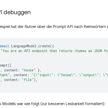
PI debuggen
ispiel hat der Nutzer über die Prompt API nach Reimwörtern 
await
LanguageModel
.
create
({
"You are an API endpoint that returns rhymes as JSON fo
ompt
([
"
,
content
:
"house"
},
stant"
,
content
:
"{\"input\": \"house\", \"output\": \"
"
,
content
:
"file"
},
 Modells war wie folgt (zur besseren Lesbarkeit formatiert):