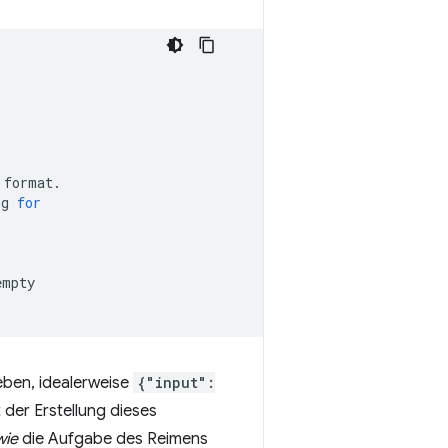
format.

ng
for
empty

ben, idealerweise
{"input":
der Erstellung dieses
wie
die Aufgabe des Reimens