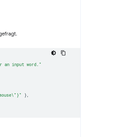
gefragt.
r an input word."
mouse\"}"
},