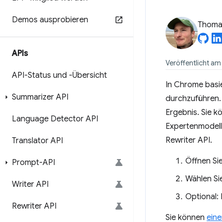
Demos ausprobieren
Thomas
APIs
Veröffentlicht am
API-Status und -Übersicht
In Chrome basi
Summarizer API
durchzuführen. 
Ergebnis. Sie 
Language Detector API
Expertenmodelle
Rewriter API.
Translator API
Öffnen Si
Prompt-API
Wählen Si
Writer API
Optional: 
Rewriter API
Sie können
eine