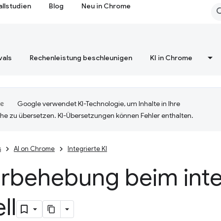
allstudien
Blog
Neu in Chrome
vals
Rechenleistung beschleunigen
KI in Chrome
Google verwendet KI-Technologie, um Inhalte in Ihre
he zu übersetzen. KI-Übersetzungen können Fehler enthalten.
s
AI on Chrome
Integrierte KI
erbehebung beim inte
ll