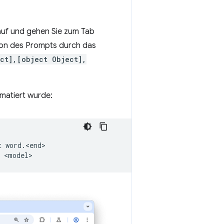
uf und gehen Sie zum Tab
tion des Prompts durch das
ct],[object Object],
rmatiert wurde:
t
word.<end>
