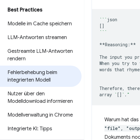
Best Practices
```
Modelle im Cache speichern
[]
```
LLM-Antworten streamen
**Reasoning:**

Gestreamte LLM-Antworten
The
input
you
pr
rendern
When
you
try
to
words
that
rhyme
Fehlerbehebung beim
integrierten Modell
Therefore,
there
Nutzer über den
array
`
[]
`
.
"
Modelldownload informieren
Modellverwaltung in Chrome
Warum hat das 
"file", "outp
Integrierte KI: Tipps
Dokuments noch 