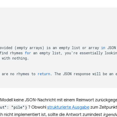
ovided
(
empty
arrays
)
is
an
empty
list
or
array
in
JSON
find
rhymes
for
an
empty
list,
you
'
re
essentially
looki
with
nothing.

are
no
rhymes
to
return
.
The
JSON
response
will
be
an
Modell keine JSON-Nachricht mit einem Reimwort zurückgege
ut": "pile"}
? Obwohl
strukturierte Ausgabe
zum Zeitpunkt 
nicht implementiert ist, sollte die Antwort zumindest
irgend