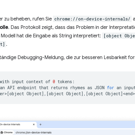
er zu beheben, rufen Sie
chrome://on-device-internals/
a
olle
. Das Protokoll zeigt, dass das Problem in der Interpreta
Modell hat die Eingabe als String interpretiert:
[object Obje
t]
.
llständige Debugging-Meldung, die zur besseren Lesbarkeit fo
with
input
context
of
0
tokens:

an
API
endpoint
that
returns
rhymes
as
JSON
for
an
inpu
er>
[
object
Object
]
,
[
object
Object
]
,
[
object
Object
]
<end>