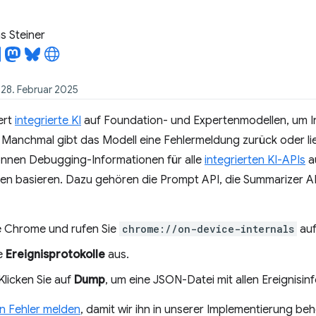
 Steiner
 28. Februar 2025
ert
integrierte KI
auf Foundation- und Expertenmodellen, um Inf
Manchmal gibt das Modell eine Fehlermeldung zurück oder lie
können Debugging-Informationen für alle
integrierten KI-APIs
au
n basieren. Dazu gehören die Prompt API, die Summarizer API
e Chrome und rufen Sie
chrome://on-device-internals
auf
e
Ereignisprotokolle
aus.
Klicken Sie auf
Dump
, um eine JSON-Datei mit allen Ereignisi
n Fehler melden
, damit wir ihn in unserer Implementierung b