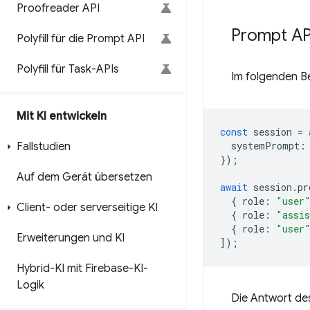
Proofreader API
Prompt A
Polyfill für die Prompt API
Polyfill für Task-APIs
Im folgenden Be
Mit KI entwickeln
const
session
=
systemPrompt
:
Fallstudien
});
Auf dem Gerät übersetzen
await
session
.
pr
{
role
:
"user
Client- oder serverseitige KI
{
role
:
"assi
{
role
:
"user
Erweiterungen und KI
]);
Hybrid-KI mit Firebase-KI-
Logik
Die Antwort des