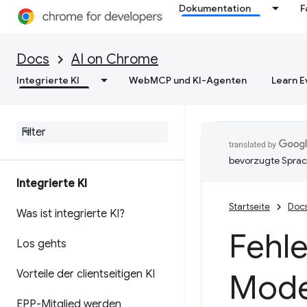
Dokumentation
F
Docs
AI on Chrome
Integrierte KI
WebMCP und KI-Agenten
Learn E
bevorzugte Sprac
Integrierte KI
Startseite
Doc
Was ist integrierte KI?
Fehl
Los gehts
Vorteile der clientseitigen KI
Mode
EPP-Mitglied werden