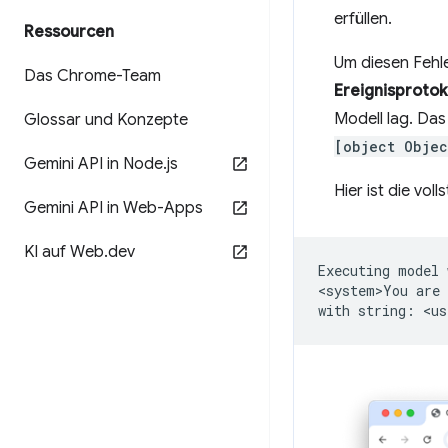
erfüllen.
Ressourcen
Um diesen Fehl
Das Chrome-Team
Ereignisprotok
Modell lag. Das 
Glossar und Konzepte
[object Objec
Gemini API in Node
.
js
Hier ist die vo
Gemini API in Web-Apps
KI auf Web
.
dev
Executing
model
<system>You
are
with
string:
<us