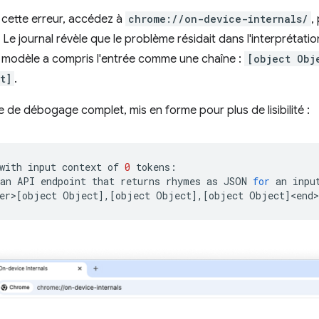
cette erreur, accédez à
chrome://on-device-internals/
,
. Le journal révèle que le problème résidait dans l'interprétatio
e modèle a compris l'entrée comme une chaîne :
[object Obj
t]
.
e de débogage complet, mis en forme pour plus de lisibilité :
with
input
context
of
0
tokens:

an
API
endpoint
that
returns
rhymes
as
JSON
for
an
inpu
er>
[
object
Object
]
,
[
object
Object
]
,
[
object
Object
]
<end>