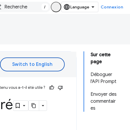
/
Connexion
Sur cette
page
Déboguer
l'API Prompt
enu vous a-t-il été utile ?
Envoyer des
ré
commentair
es