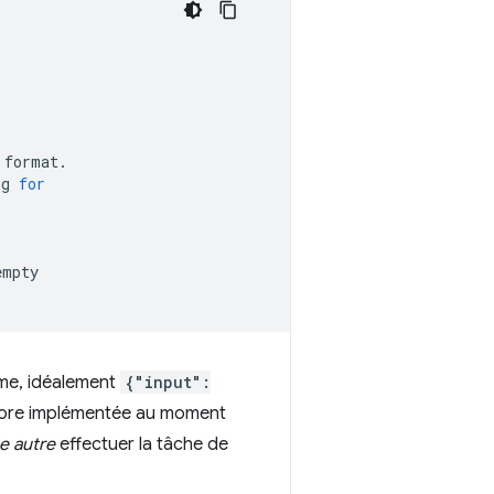
format.

ng
for
empty

ime, idéalement
{"input":
core implémentée au moment
e autre
effectuer la tâche de