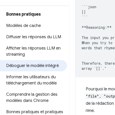
```
[]
Bonnes pratiques
```
Modèles de cache
**Reasoning:**

Diffuser les réponses du LLM
The
input
you
pr
When
you
try
to
words
that
rhyme
Afficher les réponses LLM en
streaming
Therefore,
there
Déboguer le modèle intégré
array
`
[]
`
.
"
Informer les utilisateurs du
téléchargement du modèle
Pourquoi le mo
Comprendre la gestion des
"file", "outp
modèles dans Chrome
de la rédaction
rime.
Bonnes pratiques et pratiques