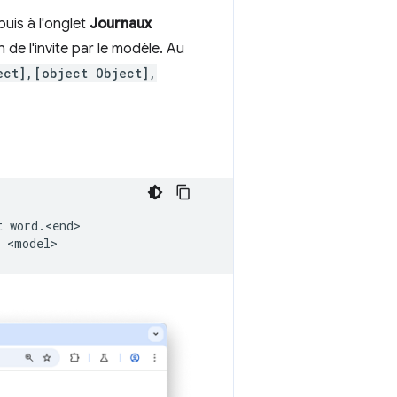
 puis à l'onglet
Journaux
n de l'invite par le modèle. Au
ect],[object Object],
t
word.<end>
