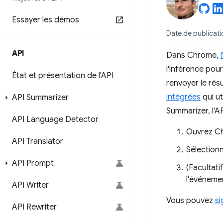
Essayer les démos
Date de publicati
API
Dans Chrome,
l'inférence pou
État et présentation de l'API
renvoyer le rés
intégrées
qui ut
API Summarizer
Summarizer, l'AP
API Language Detector
Ouvrez C
API Translator
Sélection
API Prompt
(Facultati
l'événeme
API Writer
Vous pouvez
si
API Rewriter