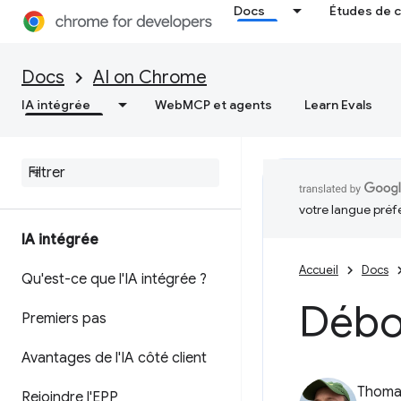
Docs
Études de 
Docs
AI on Chrome
IA intégrée
WebMCP et agents
Learn Evals
votre langue préf
IA intégrée
Accueil
Docs
Qu'est-ce que l'IA intégrée ?
Débo
Premiers pas
Avantages de l'IA côté client
Thomas
Rejoindre l'EPP