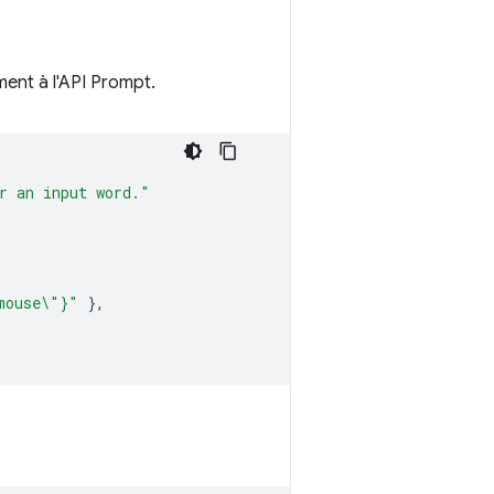
ment à l'API Prompt.
r an input word."
mouse\"}"
},