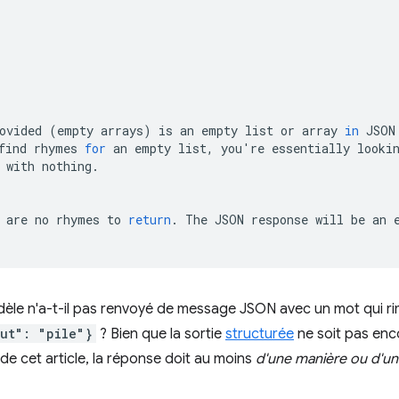
ovided
(
empty
arrays
)
is
an
empty
list
or
array
in
JSON
find
rhymes
for
an
empty
list,
you
'
re
essentially
looki
with
nothing.

are
no
rhymes
to
return
.
The
JSON
response
will
be
an
dèle n'a-t-il pas renvoyé de message JSON avec un mot qui r
ut": "pile"}
? Bien que la sortie
structurée
ne soit pas en
 de cet article, la réponse doit au moins
d'une manière ou d'un