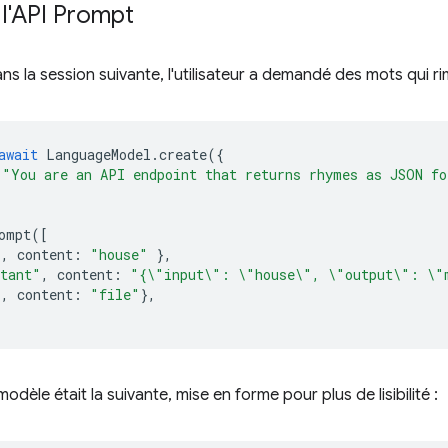
l'API Prompt
ns la session suivante, l'utilisateur a demandé des mots qui ri
await
LanguageModel
.
create
({
"You are an API endpoint that returns rhymes as JSON fo
ompt
([
"
,
content
:
"house"
},
stant"
,
content
:
"{\"input\": \"house\", \"output\": \"
"
,
content
:
"file"
},
dèle était la suivante, mise en forme pour plus de lisibilité :