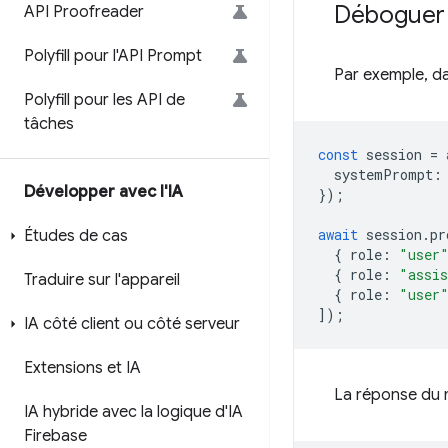
Déboguer 
API Proofreader
Polyfill pour l'API Prompt
Par exemple, da
Polyfill pour les API de
tâches
const
session
=
systemPrompt
:
Développer avec l'IA
});
await
session
.
pr
Études de cas
{
role
:
"user
{
role
:
"assi
Traduire sur l'appareil
{
role
:
"user
]);
IA côté client ou côté serveur
Extensions et IA
La réponse du mo
IA hybride avec la logique d'IA
Firebase