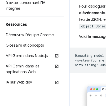
à éviter concernant l'IA
Pour déboguer 
intégrée
d'événements
lieu de JSON, l
Ressources
[object Objec
Découvrez l'équipe Chrome
Voici le messag
Glossaire et concepts
Executing
model
API Gemini dans Node
.
js
<system>You
are
with
string:
<us
API Gemini dans les
applications Web
IA sur Web
.
dev