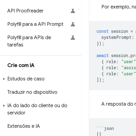
Por exemplo, na
API Proofreader
Polyfill para a API Prompt
const
session
=
systemPrompt
:
Polyfill para APIs de
});
tarefas
await
session
.
pr
{
role
:
"user
Crie com IA
{
role
:
"assi
{
role
:
"user
Estudos de caso
]);
Traduzir no dispositivo
A resposta do m
IA do lado do cliente ou do
servidor
Extensões e IA
```
[]