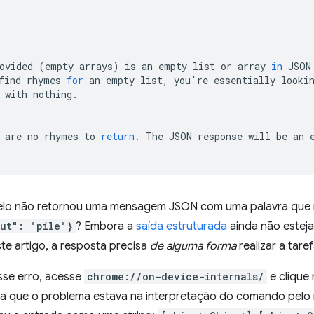
ovided
(
empty
arrays
)
is
an
empty
list
or
array
in
JSON
find
rhymes
for
an
empty
list,
you
'
re
essentially
looki
with
nothing.

are
no
rhymes
to
return
.
The
JSON
response
will
be
an
lo não retornou uma mensagem JSON com uma palavra que r
ut": "pile"}
? Embora a
saída estruturada
ainda não estej
te artigo, a resposta precisa
de alguma forma
realizar a tare
sse erro, acesse
chrome://on-device-internals/
e clique
ela que o problema estava na interpretação do comando pelo