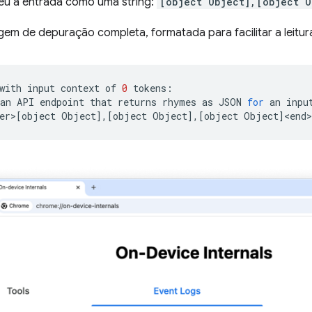
u a entrada como uma string:
[object Object],[object O
em de depuração completa, formatada para facilitar a leitur
with
input
context
of
0
tokens:

an
API
endpoint
that
returns
rhymes
as
JSON
for
an
inpu
er>
[
object
Object
]
,
[
object
Object
]
,
[
object
Object
]
<end>