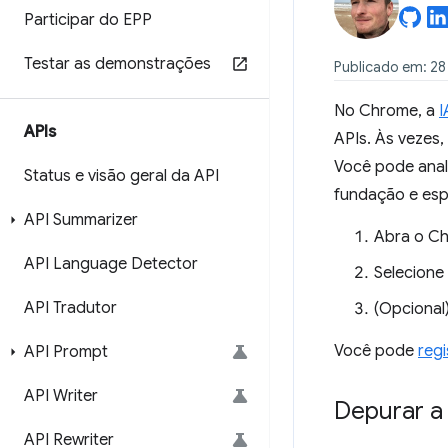
Participar do EPP
Testar as demonstrações
Publicado em: 28
No Chrome, a
I
APIs
APIs. Às vezes
Você pode anal
Status e visão geral da API
fundação e espe
API Summarizer
Abra o C
API Language Detector
Selecione
API Tradutor
(Opcional
Você pode
reg
API Prompt
API Writer
Depurar a
API Rewriter