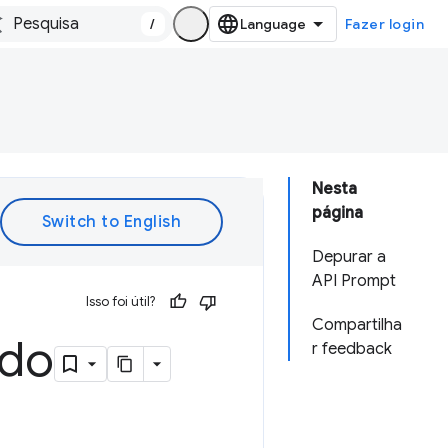
/
Fazer login
Nesta
página
Depurar a
API Prompt
Isso foi útil?
Compartilha
ado
r feedback