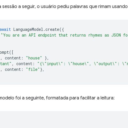
 sessão a seguir, o usuário pediu palavras que rimam usando
await
LanguageModel
.
create
({
"You are an API endpoint that returns rhymes as JSON fo
ompt
([
"
,
content
:
"house"
},
stant"
,
content
:
"{\"input\": \"house\", \"output\": \"
"
,
content
:
"file"
},
odelo foi a seguinte, formatada para facilitar a leitura: