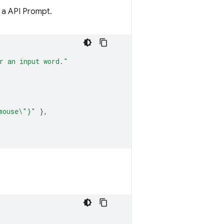
 a API Prompt.
r an input word."
mouse\"}"
},