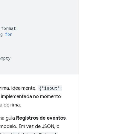
format.

ng
for
empty

ima, idealmente,
{"input":
a implementada no momento
fa de rima.
 na guia
Registros de eventos
.
 modelo. Em vez de JSON, o