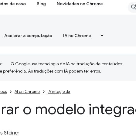
udos de caso
Blog
Novidades no Chrome
Acelerar a computação
IA no Chrome
O Google usa tecnologia de IA na tradução de conteúdos
e preferência. As traduções com IA podem ter erros.
ocs
AI on Chrome
IA integrada
rar o modelo integr
 Steiner