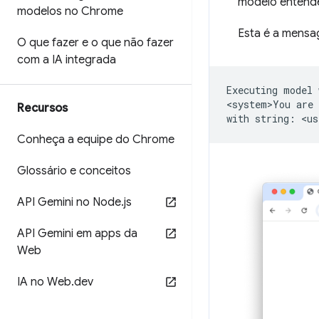
modelo entende
modelos no Chrome
Esta é a mensag
O que fazer e o que não fazer
com a IA integrada
Executing
model
<system>You
are
Recursos
with
string:
<us
Conheça a equipe do Chrome
Glossário e conceitos
API Gemini no Node
.
js
API Gemini em apps da
Web
IA no Web
.
dev