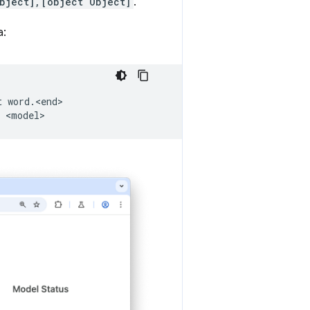
bject],[object Object]
.
a:
t
word.<end>
