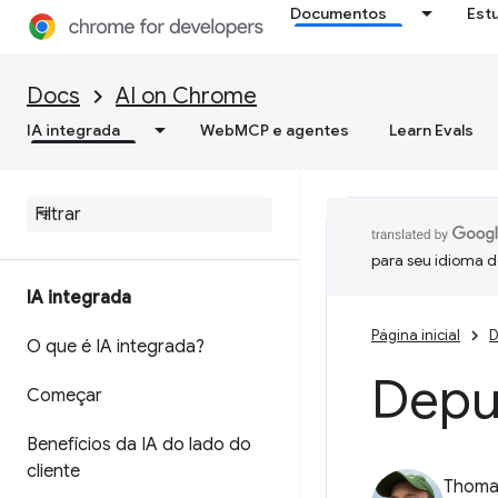
Documentos
Est
Docs
AI on Chrome
IA integrada
WebMCP e agentes
Learn Evals
para seu idioma d
IA integrada
Página inicial
D
O que é IA integrada?
Depu
Começar
Benefícios da IA do lado do
cliente
Thomas