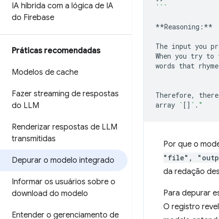
IA híbrida com a lógica de IA
```
do Firebase
**Reasoning:**

The
input
you
pr
Práticas recomendadas
When
you
try
to
words
that
rhyme
Modelos de cache
Fazer streaming de respostas
Therefore,
there
array
`
[]
`
.
"
do LLM
Renderizar respostas de LLM
transmitidas
Por que o mode
"file", "outp
Depurar o modelo integrado
da redação des
Informar os usuários sobre o
Para depurar e
download do modelo
O registro rev
Entender o gerenciamento de