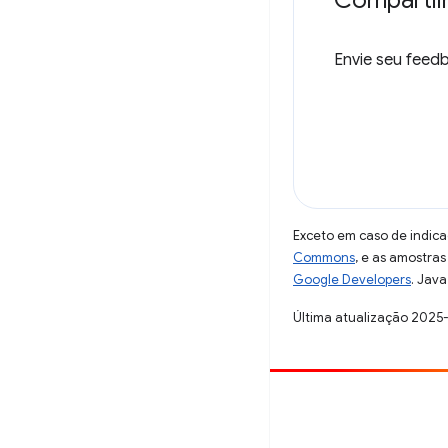
Compartil
Envie seu fee
Exceto em caso de indica
Commons
, e as amostra
Google Developers
. Java
Última atualização 2025
Contribuir
Registre um bug