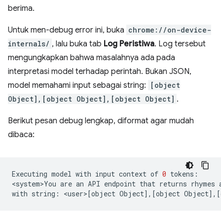
berima.
Untuk men-debug error ini, buka
chrome://on-device-
internals/
, lalu buka tab
Log Peristiwa
. Log tersebut
mengungkapkan bahwa masalahnya ada pada
interpretasi model terhadap perintah. Bukan JSON,
model memahami input sebagai string:
[object
Object],[object Object],[object Object]
.
Berikut pesan debug lengkap, diformat agar mudah
dibaca:
Executing
model
with
input
context
of
0
tokens:

<system>You
are
an
API
endpoint
that
returns
rhymes
with
string:
<user>
[
object
Object
]
,
[
object
Object
]
,
[