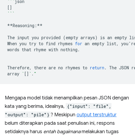
```
[]
```
**Reasoning:**

The
input
you
provided
(
empty
arrays
)
is
an
empty
li
When
you
try
to
find
rhymes
for
an
empty
list,
you
'
r
words
that
rhyme
with
nothing.

Therefore,
there
are
no
rhymes
to
return
.
The
JSON
r
array
`
[]
`
.
"
Mengapa model tidak menampilkan pesan JSON dengan
kata yang berima, idealnya,
{"input": "file",
"output": "pile"}
? Meskipun
output terstruktur
belum diterapkan pada saat penulisan ini, respons
setidaknya harus
entah bagaimana
melakukan tugas