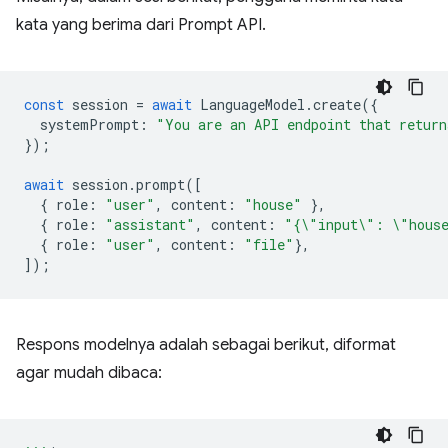
kata yang berima dari Prompt API.
const
session
=
await
LanguageModel
.
create
({
systemPrompt
:
"You are an API endpoint that return
});
await
session
.
prompt
([
{
role
:
"user"
,
content
:
"house"
},
{
role
:
"assistant"
,
content
:
"{\"input\": \"hous
{
role
:
"user"
,
content
:
"file"
},
]);
Respons modelnya adalah sebagai berikut, diformat
agar mudah dibaca: