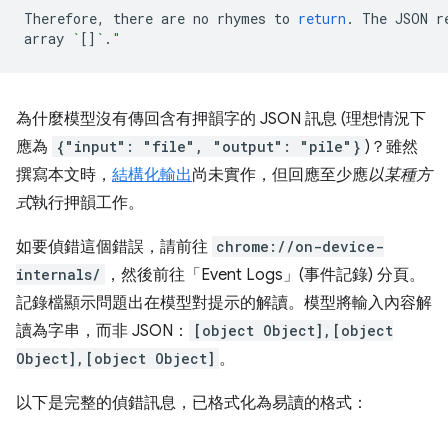
Therefore,
there
are
no
rhymes
to
return
.
The
JSON
r
array
`
[]
`
.
"
為什麼模型沒有傳回含有押韻字的 JSON 訊息 (理想情況下
應為
{"input": "file", "output": "pile"}
)？雖然
撰寫本文時，
結構化輸出
尚未實作，但回應至少應
以某種方
式
執行押韻工作。
如要偵錯這個錯誤，請前往
chrome://on-device-
internals/
，然後前往「Event Logs」(事件記錄)
分頁。
記錄檔顯示問題出在模型對提示的解讀。模型將輸入內容解
讀為字串，而非 JSON：
[object Object],[object
Object],[object Object]
。
以下是完整的偵錯訊息，已格式化為易讀的格式：