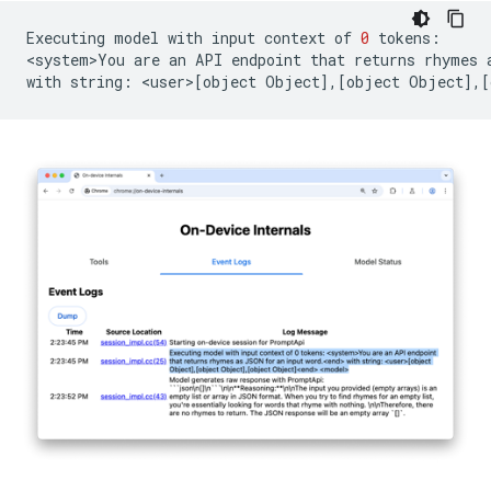
Executing
model
with
input
context
of
0
tokens:

<system>You
are
an
API
endpoint
that
returns
rhymes
with
string:
<user>
[
object
Object
]
,
[
object
Object
]
,
[