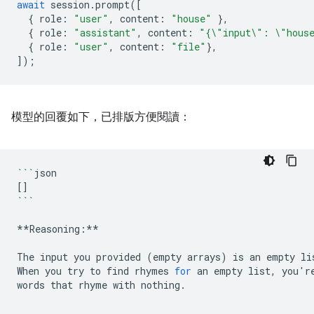
await
session
.
prompt
([
{
role
:
"user"
,
content
:
"house"
},
{
role
:
"assistant"
,
content
:
"{\"input\": \"hous
{
role
:
"user"
,
content
:
"file"
},
]);
模型的回覆如下，已排版方便閱讀：
```
[]
```
**Reasoning:**

The
input
you
provided
(
empty
arrays
)
is
an
empty
li
When
you
try
to
find
rhymes
for
an
empty
list,
you
'
r
words
that
rhyme
with
nothing.
