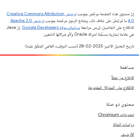
إنّ محتوى هذه الصفحة مرخّص بموجب
ترخيص Creative Commons Attribution
4.0‏
ما لم يُنصّ على خلاف ذلك، ونماذج الرموز مرخّصة بموجب
ترخيص Apache 2.0‏
.
للاطّلاع على التفاصيل، يُرجى مراجعة
سياسات موقع Google Developers‏
. إنّ Java
هي علامة تجارية مسجَّلة لشركة Oracle و/أو شركائها التابعين.
تاريخ التعديل الأخير: 2025-02-28 (حسب التوقيت العالمي المتفَّق عليه)
مساهمة
الإبلاغ عن خطأ
الاطّلاع على المشاكل المفتوحة
محتوى ذو صلة
تحديثات Chromium
دراسات الحالة
الأرشيف