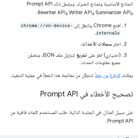
النماذج الأساسية ونماذج الخبراء. ويشمل ذلك Prompt API
وSummarizer API وWriter API وRewriter API.
افتح Chrome وانتقِل إلى
chrome://on-device-
.
internals
اختَر
سجلات الأحداث
.
(اختياري) انقر على
تفريغ
لتنزيل ملف JSON يتضمّن
جميع معلومات الحدث.
يمكنك
الإبلاغ عن خطأ
لنتمكّن من معالجة هذا الخطأ في عملية التنفيذ.
تصحيح الأخطاء في Prompt API
على سبيل المثال، في الجلسة التالية، طلب المستخدم كلمات قافية من
Prompt API.