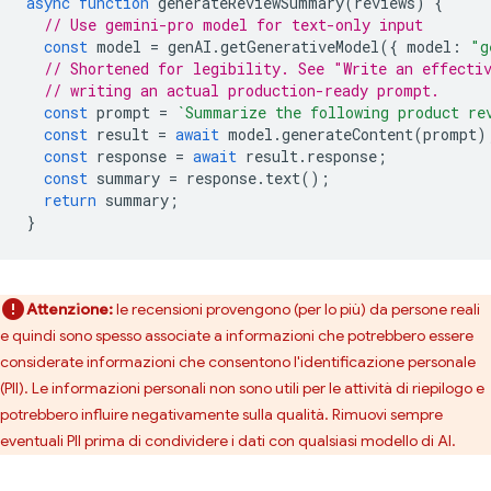
async
function
generateReviewSummary
(
reviews
)
{
// Use gemini-pro model for text-only input
const
model
=
genAI
.
getGenerativeModel
({
model
:
"g
// Shortened for legibility. See "Write an effecti
// writing an actual production-ready prompt.
const
prompt
=
`Summarize the following product re
const
result
=
await
model
.
generateContent
(
prompt
)
const
response
=
await
result
.
response
;
const
summary
=
response
.
text
();
return
summary
;
}
Attenzione:
le recensioni provengono (per lo più) da persone reali
e quindi sono spesso associate a informazioni che potrebbero essere
considerate informazioni che consentono l'identificazione personale
(PII). Le informazioni personali non sono utili per le attività di riepilogo e
potrebbero influire negativamente sulla qualità. Rimuovi sempre
eventuali PII prima di condividere i dati con qualsiasi modello di AI.