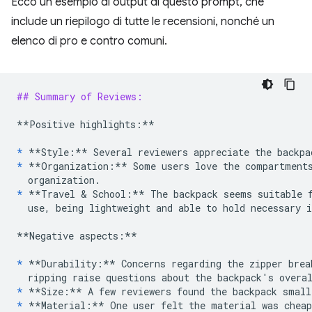
Ecco un esempio di output di questo prompt, che
include un riepilogo di tutte le recensioni, nonché un
elenco di pro e contro comuni.
## Summary of Reviews:
**Positive highlights:**
*
**Style:**
*
**Organization:**
 Some users love the compartments
*
**Travel & School:**
 The backpack seems suitable f
  use, being lightweight and able to hold necessary i
**Negative aspects:**
*
**Durability:**
 Concerns regarding the zipper brea
*
**Size:**
*
**Material:**
 One user felt the material was cheap