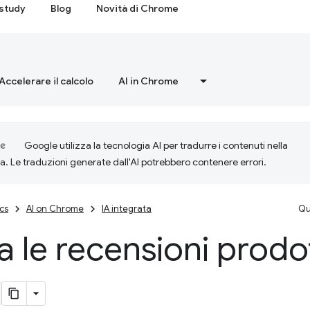
study
Blog
Novità di Chrome
Accelerare il calcolo
AI in Chrome
Google utilizza la tecnologia AI per tradurre i contenuti nella
ta. Le traduzioni generate dall'AI potrebbero contenere errori.
cs
AI on Chrome
IA integrata
Qu
a le recensioni prodo