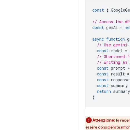
const
{
GoogleGe
// Access the AP
const
genAI
=
ne
async
function
g
// Use gemini-
const
model
=
// Shortened f
// writing an 
const
prompt
=
const
result
=
const
response
const
summary
return
summary
}
Attenzione:
le recen
essere considerate inform