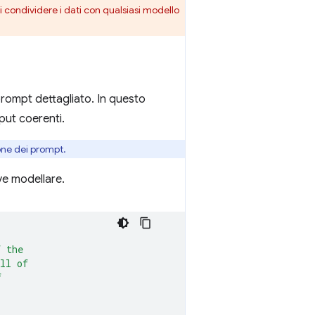
i condividere i dati con qualsiasi modello
 prompt dettagliato. In questo
put coerenti.
ione dei prompt.
ve modellare.
f the
ll of
f
,