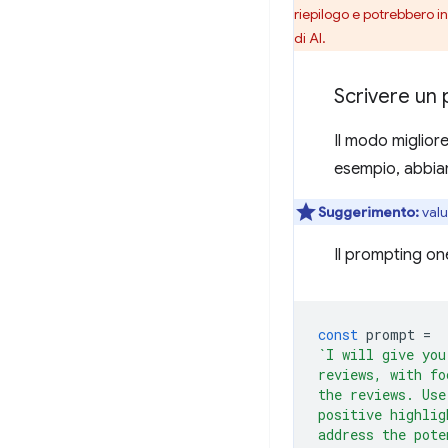
riepilogo e potrebbero i
di AI.
Scrivere un
Il modo migliore
esempio, abbiam
Suggerimento:
valut
Il prompting on
const
prompt
=
`I will give you
reviews, with fo
the reviews. Use
positive highlig
address the pote