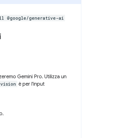
ll @google/generative-ai
i
izzeremo Gemini Pro. Utilizza un
-vision
è per l'input
o.