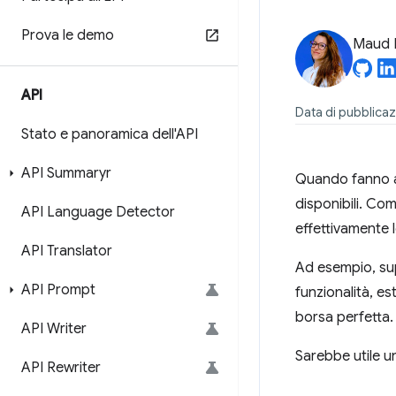
Prova le demo
Maud 
API
Data di pubblica
Stato e panoramica dell'API
API Summaryr
Quando fanno acq
disponibili. Co
API Language Detector
effettivamente 
API Translator
Ad esempio, sup
API Prompt
funzionalità, es
borsa perfetta. 
API Writer
Sarebbe utile un
API Rewriter