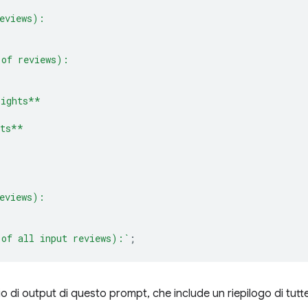
eviews):
 of reviews):
lights**
cts**
eviews):
 of all input reviews):`
;
 di output di questo prompt, che include un riepilogo di tutt