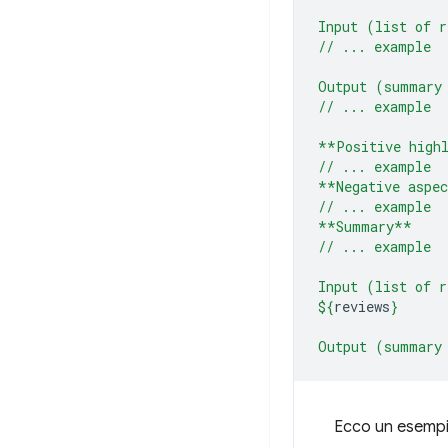
Input (list of r
// ... example
Output (summary
// ... example
**Positive high
// ... example
**Negative aspe
// ... example
**Summary**
// ... example
Input (list of r
${
reviews
}
Output (summary
Ecco un esempio