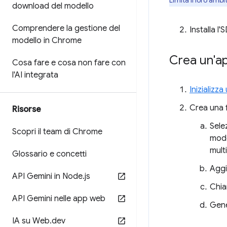
Limita il loro ambi
download del modello
Comprendere la gestione del
Installa 
modello in Chrome
Crea un'ap
Cosa fare e cosa non fare con
l'AI integrata
Inizializz
Crea una f
Risorse
Sele
Scopri il team di Chrome
mode
mult
Glossario e concetti
Aggi
API Gemini in Node
.
js
Chi
API Gemini nelle app web
Gene
IA su Web
.
dev