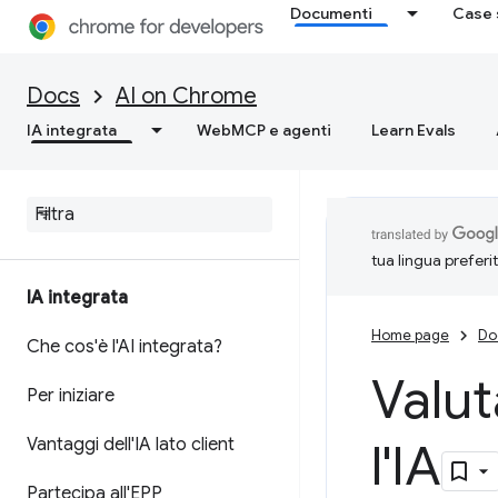
Documenti
Case 
Docs
AI on Chrome
IA integrata
WebMCP e agenti
Learn Evals
tua lingua preferi
IA integrata
Home page
Do
Che cos'è l'AI integrata?
Valut
Per iniziare
Vantaggi dell'IA lato client
l'IA
Partecipa all'EPP