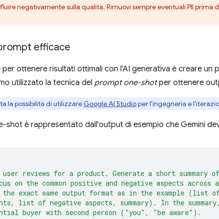
nfluire negativamente sulla qualità. Rimuovi sempre eventuali PII prima d
 prompt efficace
 per ottenere risultati ottimali con l'AI generativa è creare un
o utilizzato la tecnica del
prompt one-shot
per ottenere out
a la possibilità di utilizzare
Google AI Studio
per l'ingegneria e l'iteraz
e-shot è rappresentato dall'output di esempio che Gemini de
 user reviews for a product. Generate a short summary o
cus on the common positive and negative aspects across a
 the exact same output format as in the example (list o
hts, list of negative aspects, summary). In the summary
ntial buyer with second person ("you", "be aware").