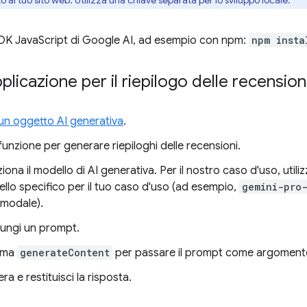
to al tuo sito web. Utilizza una chiave separata per lo sviluppo locale.
l'SDK JavaScript di Google AI, ad esempio con npm:
npm insta
plicazione per il riepilogo delle recension
a un oggetto AI generativa
.
unzione per generare riepiloghi delle recensioni.
ziona il modello di AI generativa. Per il nostro caso d'uso, util
llo specifico per il tuo caso d'uso (ad esempio,
gemini-pro
imodale).
ungi un prompt.
ama
generateContent
per passare il prompt come argoment
ra e restituisci la risposta.