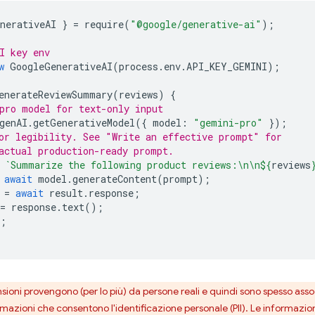
nerativeAI
}
=
require
(
"@google/generative-ai"
);
I key env
w
GoogleGenerativeAI
(
process
.
env
.
API_KEY_GEMINI
);
enerateReviewSummary
(
reviews
)
{
pro model for text-only input
genAI
.
getGenerativeModel
({
model
:
"gemini-pro"
});
or legibility. See "Write an effective prompt" for
actual production-ready prompt.
`Summarize the following product reviews:\n\n
${
reviews
await
model
.
generateContent
(
prompt
);
=
await
result
.
response
;
=
response
.
text
();
;
sioni provengono (per lo più) da persone reali e quindi sono spesso ass
azioni che consentono l'identificazione personale (PII). Le informazioni p