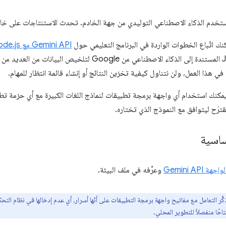
نستخدم الذكاء الاصطناعي التوليدي من جهة الخادم. تحدث الاستنتاجات على خا
نك اتّباع الخطوات الواردة في البرنامج التعليمي حول
Gemini API مع Node.js
(SDK) JavaScript المستندة إلى الذكاء الاصطناعي من Google لت
ي هذا العمل، ولن نتناول كيفية تخزين النتائج أو إنشاء قائمة انتظار للمهام.
ترَح ليتوافق مع النموذج الذي تختاره.
ساسية
هة Gemini API
وعرِّفه في ملف البيئة.
ُّر التعامل مع مفاتيح واجهة برمجة التطبيقات على أنّها أسرار، أي عدم إدخالها في نظام الت
احًا منفصلاً للتطوير المحلي.