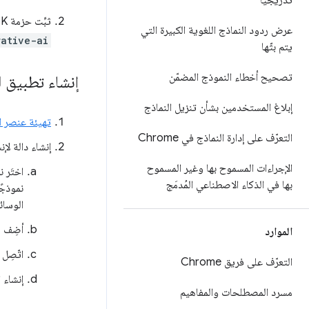
تدريجيًا
ثبِّت حزمة JavaScript SDK المستندة إلى الذكاء الاصطناعي من Google، مثلاً باستخدام npm:
عرض ردود النماذج اللغوية الكبيرة التي
ative-ai
يتم بثّها
تصحيح أخطاء النموذج المضمّن
إنشاء تطبيق 
إبلاغ المستخدمين بشأن تنزيل النماذج
تهيئة عنصر ا
التعرّف على إدارة النماذج في Chrome
إنشاء دالة لإ
الإجراءات المسموح بها وغير المسموح
بها في الذكاء الاصطناعي المُدمَج
نموذجً
الوسائ
أضِف طل
الموارد
اتّصِل 
التعرّف على فريق Chrome
إنشاء ا
مسرد المصطلحات والمفاهيم