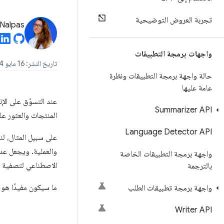
تجربة العروض التوضيحية
Nalpas
واجهات برمجة التطبيقات
تاريخ النشر: 16 مايو 2024
حالة واجهة برمجة التطبيقات ونظرة
عامة عليها
عند التسوّق على الإ
Summarizer API
المنتجات والعثور عل
Language Detector API
على سبيل المثال، لن
والعملية. ويجعل عدد 
واجهة برمجة التطبيقات الخاصة
الاصطناعي لتصفية ال
بالترجمة
ما سيكون مفيدًا هو م
واجهة برمجة تطبيقات الطلب
Writer API