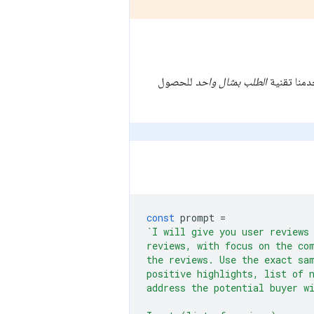
دمنا تقنية
الطلب بمثال واحد
للحصول
const
prompt
=
`I will give you user reviews
reviews, with focus on the co
the reviews. Use the exact sa
positive highlights, list of 
address the potential buyer w