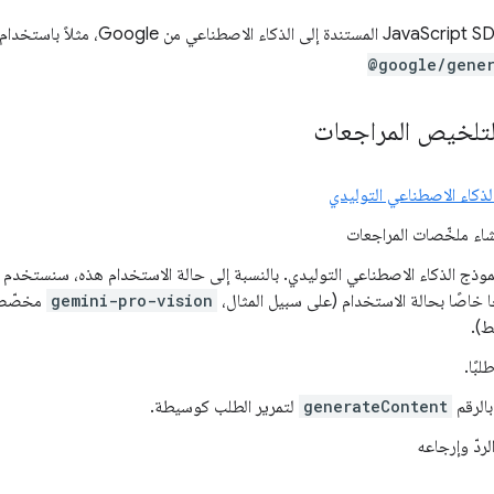
@google/gener
لتلخيص المراجعات
لذكاء الاصطناعي التوليدي
نشاء ملخّصات المراجعات
ا خاصًا بحالة الاستخدام (على سبيل المثال،
gemini-pro-vision
مخصّص ل
ط).
بًا.
بالرقم
generateContent
لتمرير الطلب كوسيطة.
لردّ وإرجاعه