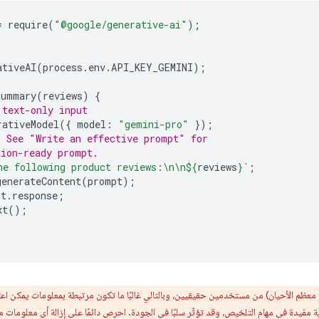
=
require
(
"@google/generative-ai"
);
ativeAI
(
process
.
env
.
API_KEY_GEMINI
);
Summary
(
reviews
)
{
 text-only input
rativeModel
({
model
:
"gemini-pro"
});
. See "Write an effective prompt" for
tion-ready prompt.
he following product reviews:\n\n
${
reviews
}
`
;
generateContent
(
prompt
);
lt
.
response
;
xt
();
مفيدة في مهام التلخيص، وقد تؤثّر سلبًا في الجودة. احرص دائمًا على إزالة أي معلومات 