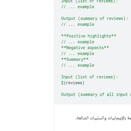
Input (list of reviews):
// ... example
Output (summary of reviews):
// ... example
**Positive highlights**
// ... example
**Negative aspects**
// ... example
**Summary**
// ... example
Input (list of reviews):
${
reviews
}
Output (summary of all input 
ة بالإيجابيات والسلبيات الشائعة.