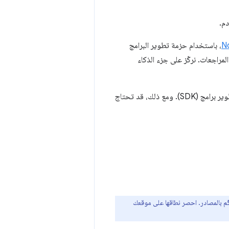
دم.
، باستخدام حزمة تطوير البرامج
لخيص البيانات من العديد من المراجعات. نركّز على جزء الذكاء
من الناحية العملية، يمكنك استخدام أي واجهة برمجة تطبيقات لنماذج اللغات الكبيرة مع أي حزمة تطوير برامج (SDK). ومع ذلك، قد تحتاج
حكّم بالمصادر. احصر نطاقها على موقعك