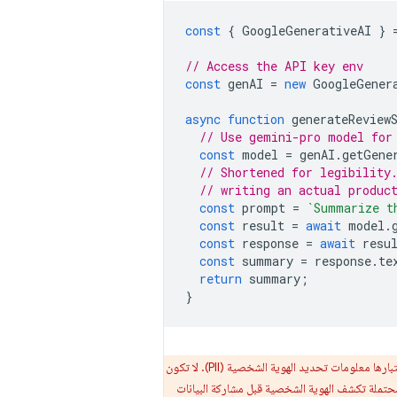
const
{
GoogleGenerativeAI
}
// Access the API key env
const
genAI
=
new
GoogleGener
async
function
generateReview
// Use gemini-pro model for
const
model
=
genAI
.
getGene
// Shortened for legibility
// writing an actual produc
const
prompt
=
`Summarize t
const
result
=
await
model
.
const
response
=
await
resu
const
summary
=
response
.
te
return
summary
;
}
تأتي المراجعات (في معظم الأحيان) من مستخدمين حقيقيين، وبالتالي غالبًا ما تكون مرتبطة بمعلومات يمكن اعتبارها معلومات تحديد الهوية الشخصية (PII). لا تكون
محتملة تكشف الهوية الشخصية قبل مشاركة البيانات