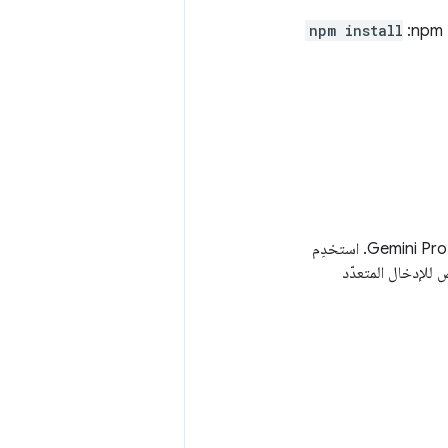
npm install
اختَر نموذج الذكاء الاصطناعي التوليدي. بالنسبة إلى حالة الاستخدام هذه، سنستخدم Gemini Pro. استخدِم
لإدخال المتعدّد