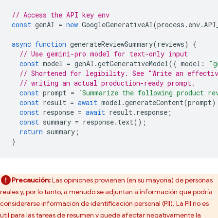
// Access the API key env
const
genAI
=
new
GoogleGenerativeAI
(
process
.
env
.
API
async
function
generateReviewSummary
(
reviews
)
{
// Use gemini-pro model for text-only input
const
model
=
genAI
.
getGenerativeModel
({
model
:
"g
// Shortened for legibility. See "Write an effecti
// writing an actual production-ready prompt.
const
prompt
=
`Summarize the following product re
const
result
=
await
model
.
generateContent
(
prompt
)
const
response
=
await
result
.
response
;
const
summary
=
response
.
text
();
return
summary
;
}
Precaución:
Las opiniones provienen (en su mayoría) de personas
reales y, por lo tanto, a menudo se adjuntan a información que podría
considerarse información de identificación personal (PII). La PII no es
útil para las tareas de resumen y puede afectar negativamente la