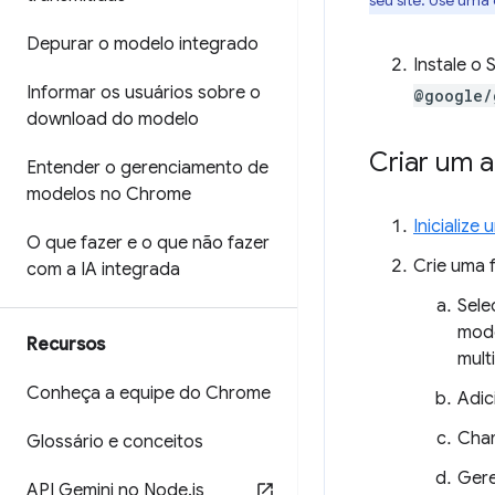
seu site. Use uma
Depurar o modelo integrado
Instale o
Informar os usuários sobre o
@google/
download do modelo
Criar um a
Entender o gerenciamento de
modelos no Chrome
Inicialize
O que fazer e o que não fazer
Crie uma 
com a IA integrada
Sele
mode
Recursos
mult
Conheça a equipe do Chrome
Adic
Cha
Glossário e conceitos
Gere
API Gemini no Node
.
js