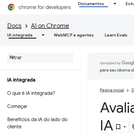
Documentos
Est
Docs
AI on Chrome
IA integrada
WebMCP e agentes
Learn Evals
para seu idioma d
IA integrada
Página inicial
D
O que é IA integrada?
Avali
Começar
Benefícios da IA do lado do
IA
cliente