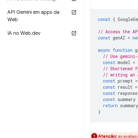
API Gemini em apps da
const
{
GoogleGe
Web
// Access the AP
IA no Web
.
dev
const
genAI
=
ne
async
function
g
// Use gemini-
const
model
=
// Shortened f
// writing an 
const
prompt
=
const
result
=
const
response
const
summary
return
summary
}
Atenção:
as avaliaç