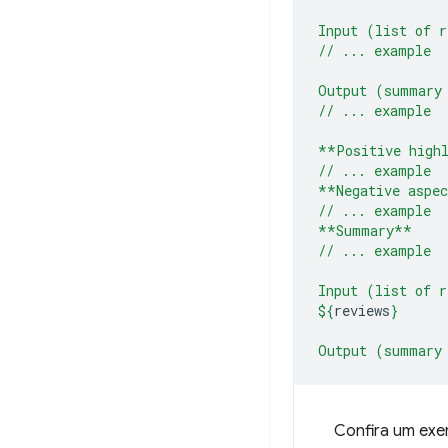
Input (list of r
// ... example
Output (summary
// ... example
**Positive high
// ... example
**Negative aspe
// ... example
**Summary**
// ... example
Input (list of r
${
reviews
}
Output (summary
Confira um exe