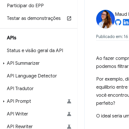
Participar do EPP
Maud 
Testar as demonstrações
Publicado em: 16
APIs
Status e visão geral da API
Ao fazer compra
API Summarizer
podemos filtra
API Language Detector
Por exemplo, d
equilíbrio entr
API Tradutor
você encontrou 
API Prompt
perfeito?
API Writer
O ideal seria u
API Rewriter