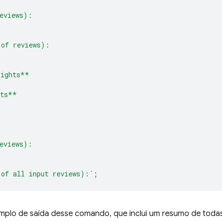
eviews):
 of reviews):
lights**
cts**
eviews):
 of all input reviews):`
;
mplo de saída desse comando, que inclui um resumo de todas