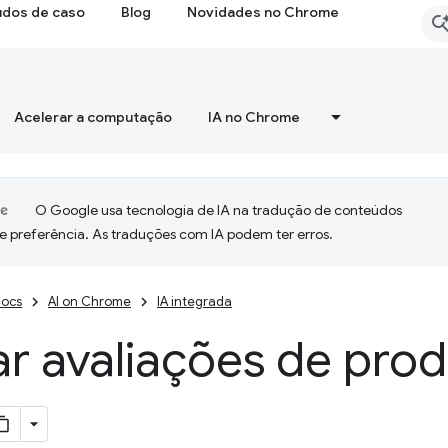
udos de caso
Blog
Novidades no Chrome
Acelerar a computação
IA no Chrome
O Google usa tecnologia de IA na tradução de conteúdos
e preferência. As traduções com IA podem ter erros.
ocs
AI on Chrome
IA integrada
ar avaliações de pro