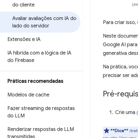
do cliente
Um 
Avaliar avaliações com IA do
Para criar isso
lado do servidor
Neste documen
Extensões e IA
Google AI para
IA híbrida com a lógica de IA
generativa des
do Firebase
Na prática, vo
precisar ser a
Práticas recomendadas
Pré-requis
Modelos de cache
Fazer streaming de respostas
Crie uma
do LLM
Renderizar respostas de LLM
**Dica**
:trat
transmitidas