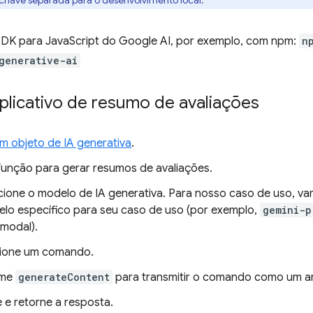
 chave separada para o desenvolvimento local.
 SDK para JavaScript do Google AI, por exemplo, com npm:
n
generative-ai
plicativo de resumo de avaliações
 um objeto de IA generativa
.
função para gerar resumos de avaliações.
cione o modelo de IA generativa. Para nosso caso de uso, va
lo específico para seu caso de uso (por exemplo,
gemini-p
imodal).
ione um comando.
me
generateContent
para transmitir o comando como um a
 e retorne a resposta.