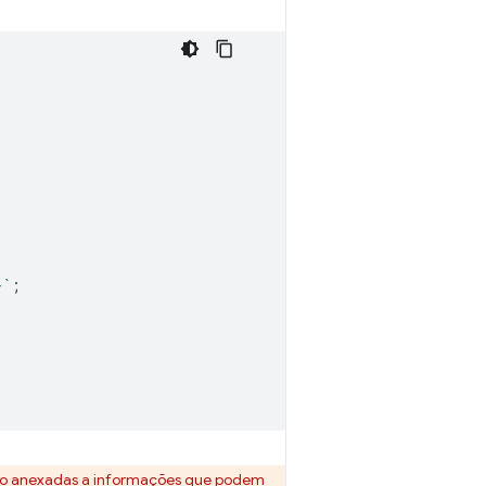
}
`
;
stão anexadas a informações que podem