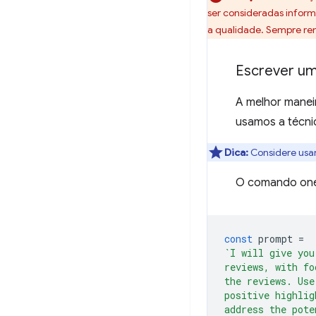
ser consideradas inform
a qualidade. Sempre re
Escrever u
A melhor manei
usamos a técn
Dica:
Considere usa
O comando one-
const
prompt
=
`I will give you
reviews, with fo
the reviews. Use
positive highlig
address the pote