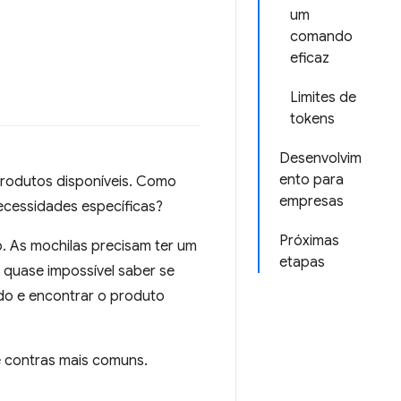
um
comando
eficaz
Limites de
tokens
Desenvolvim
ento para
 produtos disponíveis. Como
empresas
ecessidades específicas?
Próximas
 As mochilas precisam ter um
etapas
a quase impossível saber se
ído e encontrar o produto
 e contras mais comuns.