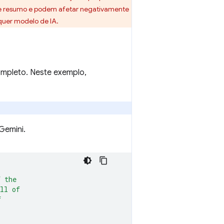
as de resumo e podem afetar negativamente
quer modelo de IA.
ompleto. Neste exemplo,
Gemini.
f the
ll of
f
,