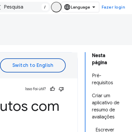
/
Fazer login
Nesta
página
Pré-
requisitos
Isso foi útil?
Criar um
dutos com
aplicativo de
resumo de
avaliações
Escrever