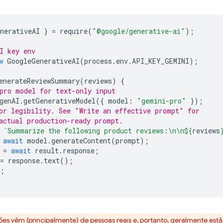
nerativeAI
}
=
require
(
"@google/generative-ai"
);
I key env
w
GoogleGenerativeAI
(
process
.
env
.
API_KEY_GEMINI
);
enerateReviewSummary
(
reviews
)
{
pro model for text-only input
genAI
.
getGenerativeModel
({
model
:
"gemini-pro"
});
or legibility. See "Write an effective prompt" for
actual production-ready prompt.
`Summarize the following product reviews:\n\n
${
reviews
await
model
.
generateContent
(
prompt
);
=
await
result
.
response
;
=
response
.
text
();
;
ões vêm (principalmente) de pessoas reais e, portanto, geralmente e