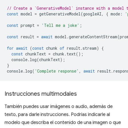
// Create a `GenerativeModel` instance with a model 
const
model
=
getGenerativeModel
(
googleAI
,
{
mode
:
'
const
prompt
=
'Tell me a joke'
;
const
result
=
await
model
.
generateContentStream
(
pro
for
await
(
const
chunk
of
result
.
stream
)
{
const
chunkText
=
chunk
.
text
();
console
.
log
(
chunkText
);
}
console
.
log
(
'Complete response'
,
await
result
.
respon
Instrucciones multimodales
También puedes usar imágenes o audio, además de
texto, para darle instrucciones. Podrías indicarle al
modelo que describa el contenido de una imagen o que