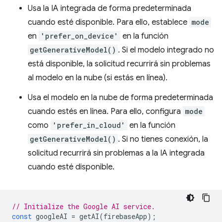
Usa la IA integrada de forma predeterminada
cuando esté disponible. Para ello, establece
mode
en
'prefer_on_device'
en la función
getGenerativeModel()
. Si el modelo integrado no
está disponible, la solicitud recurrirá sin problemas
al modelo en la nube (si estás en línea).
Usa el modelo en la nube de forma predeterminada
cuando estés en línea. Para ello, configura
mode
como
'prefer_in_cloud'
en la función
getGenerativeModel()
. Si no tienes conexión, la
solicitud recurrirá sin problemas a la IA integrada
cuando esté disponible.
// Initialize the Google AI service.
const
googleAI
=
getAI
(
firebaseApp
);