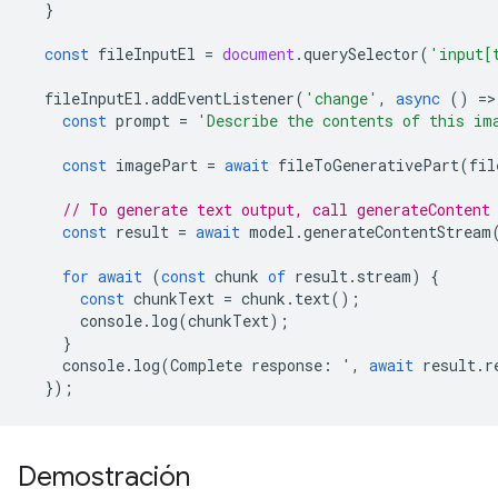
}
const
fileInputEl
=
document
.
querySelector
(
'input[
fileInputEl
.
addEventListener
(
'change'
,
async
()
=
>
const
prompt
=
'Describe the contents of this im
const
imagePart
=
await
fileToGenerativePart
(
fil
// To generate text output, call generateContent
const
result
=
await
model
.
generateContentStream
for
await
(
const
chunk
of
result
.
stream
)
{
const
chunkText
=
chunk
.
text
();
console
.
log
(
chunkText
);
}
console
.
log
(
Complete
response
:
'
,
await
result
.
r
});
Demostración