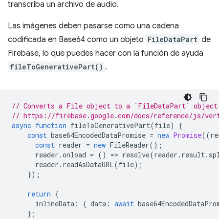
transcriba un archivo de audio.
Las imágenes deben pasarse como una cadena
codificada en Base64 como un objeto
FileDataPart
de
Firebase, lo que puedes hacer con la función de ayuda
fileToGenerativePart()
.
// Converts a File object to a `FileDataPart` object
// https://firebase.google.com/docs/reference/js/ver
async
function
fileToGenerativePart
(
file
)
{
const
base64EncodedDataPromise
=
new
Promise
((
re
const
reader
=
new
FileReader
();
reader
.
onload
=
()
=
>
resolve
(
reader
.
result
.
sp
reader
.
readAsDataURL
(
file
);
});
return
{
inlineData
:
{
data
:
await
base64EncodedDataPro
};