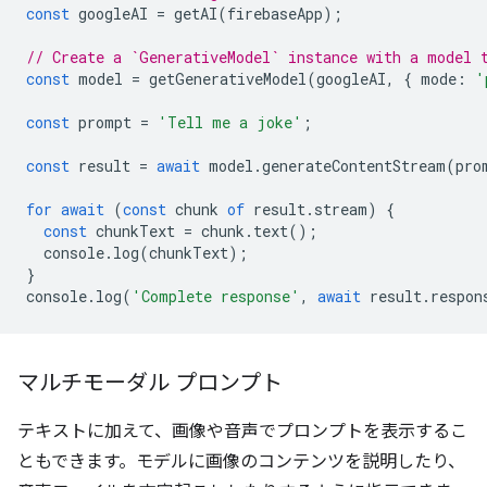
const
googleAI
=
getAI
(
firebaseApp
);
// Create a `GenerativeModel` instance with a model 
const
model
=
getGenerativeModel
(
googleAI
,
{
mode
:
'
const
prompt
=
'Tell me a joke'
;
const
result
=
await
model
.
generateContentStream
(
pro
for
await
(
const
chunk
of
result
.
stream
)
{
const
chunkText
=
chunk
.
text
();
console
.
log
(
chunkText
);
}
console
.
log
(
'Complete response'
,
await
result
.
respon
マルチモーダル プロンプト
テキストに加えて、画像や音声でプロンプトを表示するこ
ともできます。モデルに画像のコンテンツを説明したり、