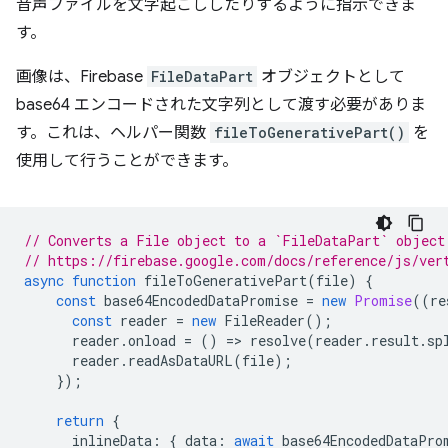
音声ファイルを文字起こししたりするように指示できま
す。
画像は、Firebase
FileDataPart
オブジェクトとして
base64 エンコードされた文字列として渡す必要がありま
す。これは、ヘルパー関数
fileToGenerativePart()
を
使用して行うことができます。
// Converts a File object to a `FileDataPart` object
// https://firebase.google.com/docs/reference/js/ver
async
function
fileToGenerativePart
(
file
)
{
const
base64EncodedDataPromise
=
new
Promise
((
re
const
reader
=
new
FileReader
();
reader
.
onload
=
()
=
>
resolve
(
reader
.
result
.
sp
reader
.
readAsDataURL
(
file
);
});
return
{
inlineData
:
{
data
:
await
base64EncodedDataPro