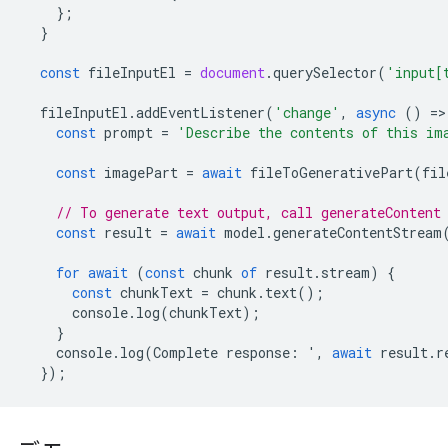
};
}
const
fileInputEl
=
document
.
querySelector
(
'input[
fileInputEl
.
addEventListener
(
'change'
,
async
()
=
>
const
prompt
=
'Describe the contents of this im
const
imagePart
=
await
fileToGenerativePart
(
fil
// To generate text output, call generateContent
const
result
=
await
model
.
generateContentStream
for
await
(
const
chunk
of
result
.
stream
)
{
const
chunkText
=
chunk
.
text
();
console
.
log
(
chunkText
);
}
console
.
log
(
Complete
response
:
'
,
await
result
.
r
});