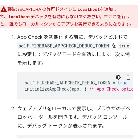
警告:
reCAPTCHA の許可ドメインに
を追加し
localhost
て、
デバッグを有効に
しないでください。
** これを行う
localhost
と、 誰でもローカルマシンからアプリを実行できるようになります。
App Check を初期化する前に、デバッグビルドで
self.FIREBASE_APPCHECK_DEBUG_TOKEN
を
true
に設定してデバッグモードを有効にします。次に例
を示します。
self
.
FIREBASE_APPCHECK_DEBUG_TOKEN
=
true
;
initializeAppCheck
(
app
,
{
/* App Check option
ウェブアプリをローカルで表示し、ブラウザのデベ
ロッパー ツールを開きます。デバッグ コンソール
に、デバッグ トークンが表示されます。