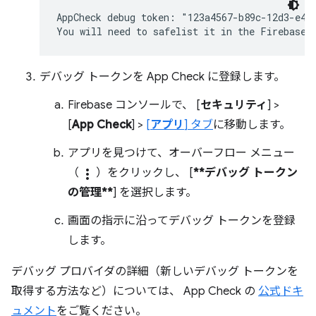
AppCheck debug token: "123a4567-b89c-12d3-e456
デバッグ トークンを App Check に登録します。
Firebase コンソールで、 [
セキュリティ
] >
[
App Check
] >
[
アプリ
] タブ
に移動します。
アプリを見つけて、オーバーフロー メニュー
（
more_vert
）をクリックし、 [
**デバッグ トークン
の管理**
] を選択します。
画面の指示に沿ってデバッグ トークンを登録
します。
デバッグ プロバイダの詳細（新しいデバッグ トークンを
取得する方法など）については、 App Check の
公式ドキ
ュメント
をご覧ください。