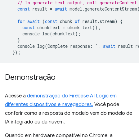
// To generate text output, call generateContent
const
result
=
await
model
.
generateContentStream
for
await
(
const
chunk
of
result
.
stream
)
{
const
chunkText
=
chunk
.
text
();
console
.
log
(
chunkText
);
}
console
.
log
(
Complete
response
:
'
,
await
result
.
r
});
Demonstração
Acesse a
demonstração do Firebase AI Logic em
diferentes dispositivos e navegadores.
Você pode
conferir como a resposta do modelo vem do modelo de
IA integrado ou da nuvem.
Quando em hardware compatível no Chrome, a