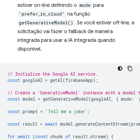
estiver on-line definindo o
mode
para
'prefer_in_cloud'
na função
getGenerativeModel()
. Se você estiver off-line, a
solicitação vai fazer o fallback de maneira
integrada para usar a IA integrada quando
disponível.
// Initialize the Google AI service.
const
googleAI
=
getAI
(
firebaseApp
);
// Create a `GenerativeModel` instance with a model 
const
model
=
getGenerativeModel
(
googleAI
,
{
mode
:
'
const
prompt
=
'Tell me a joke'
;
const
result
=
await
model
.
generateContentStream
(
pro
for
await
(
const
chunk
of
result
.
stream
)
{