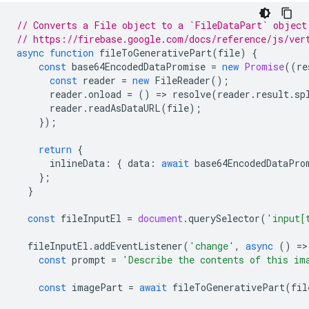
// Converts a File object to a `FileDataPart` object
// https://firebase.google.com/docs/reference/js/ver
async
function
fileToGenerativePart
(
file
)
{
const
base64EncodedDataPromise
=
new
Promise
((
re
const
reader
=
new
FileReader
();
reader
.
onload
=
()
=
>
resolve
(
reader
.
result
.
sp
reader
.
readAsDataURL
(
file
);
});
return
{
inlineData
:
{
data
:
await
base64EncodedDataPro
};
}
const
fileInputEl
=
document
.
querySelector
(
'input[
fileInputEl
.
addEventListener
(
'change'
,
async
()
=
>
const
prompt
=
'Describe the contents of this im
const
imagePart
=
await
fileToGenerativePart
(
fil