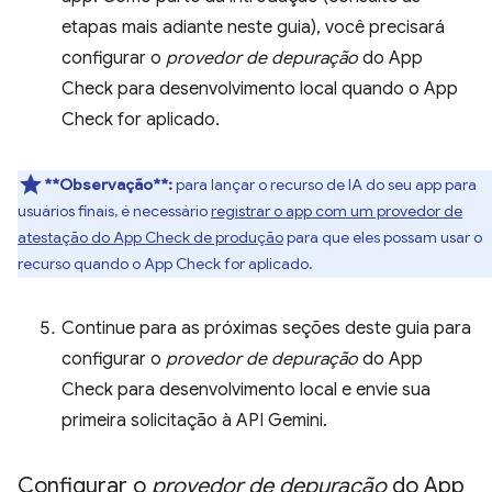
etapas mais adiante neste guia), você precisará
configurar o
provedor de depuração
do App
Check para desenvolvimento local quando o App
Check for aplicado.
**Observação**:
para lançar o recurso de IA do seu app para
usuários finais, é necessário
registrar o app com um provedor de
atestação do App Check de produção
para que eles possam usar o
recurso quando o App Check for aplicado.
Continue para as próximas seções deste guia para
configurar o
provedor de depuração
do App
Check para desenvolvimento local e envie sua
primeira solicitação à API Gemini.
Configurar o
provedor de depuração
do App