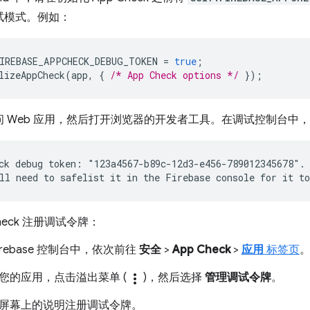
试模式。例如：
IREBASE_APPCHECK_DEBUG_TOKEN
=
true
;
lizeAppCheck
(
app
,
{
/* App Check options */
});
问 Web 应用，然后打开浏览器的开发者工具。在调试控制台中
ck debug token: "123a4567-b89c-12d3-e456-789012345678".

Check 注册调试令牌：
Firebase 控制台中，依次前往
安全
>
App Check
>
应用
标签页
您的应用，点击溢出菜单 (
more_vert
)，然后选择
管理调试令牌
。
屏幕上的说明注册调试令牌。