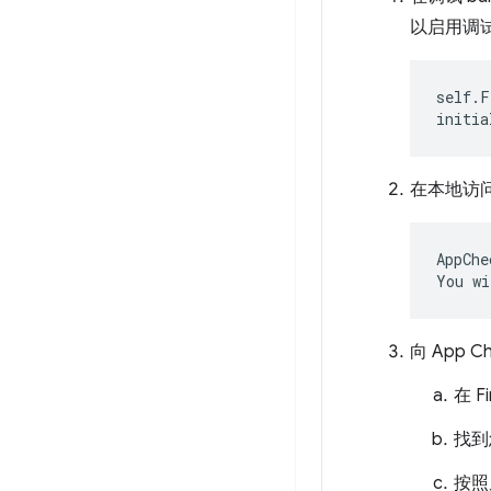
以启用调
self
.
F
initia
在本地访
AppChe
向 App 
在 
找到
按照