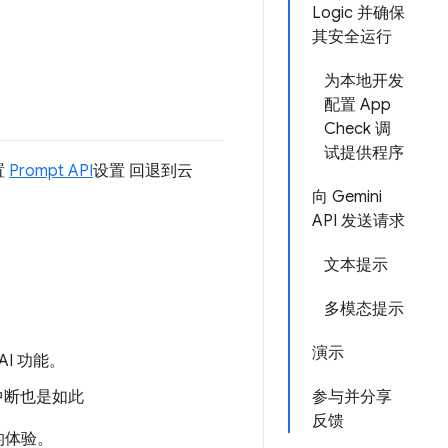
Logic 并确保
其安全运行
为本地开发
配置 App
Check 调
试提供程序
置
Prompt API
设置 回退到云
向 Gemini
API 发送请求
文本提示
多模态提示
演示
I 功能。
中断也是如此
参与并分享
反馈
的体验。