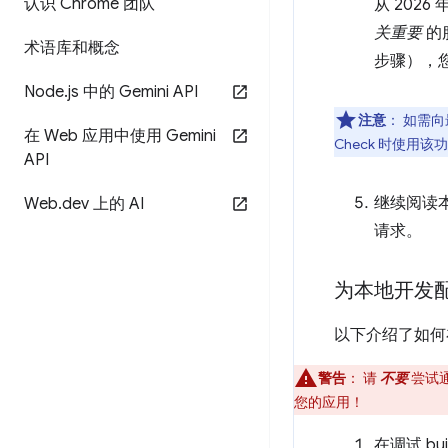
认识 Chrome 团队
从 202
关重要
的
术语库和概念
步骤），您需
Node
.
js 中的 Gemini API
注意
：
如需向
在 Web 应用中使用 Gemini
Check 时使用该
API
继续阅读本
Web
.
dev 上的 AI
请求。
为本地开发配置
以下介绍了如何
警告
：
请
不要
尝试
您的应用！
在调试 bu