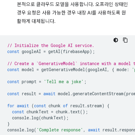
본적으로 클라우드 모델을 사용합니다. 오프라인 상태인
경우 요청은 사용 가능한 경우 내장 AI를 사용하도록 원
활하게 대체됩니다.
// Initialize the Google AI service.
const
googleAI
=
getAI
(
firebaseApp
);
// Create a `GenerativeModel` instance with a model 
const
model
=
getGenerativeModel
(
googleAI
,
{
mode
:
'
const
prompt
=
'Tell me a joke'
;
const
result
=
await
model
.
generateContentStream
(
pro
for
await
(
const
chunk
of
result
.
stream
)
{
const
chunkText
=
chunk
.
text
();
console
.
log
(
chunkText
);
}
console
.
log
(
'Complete response'
,
await
result
.
respon