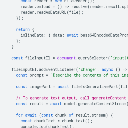
const
reader
=
new
FileReader
();
reader
.
onload
=
()
=
>
resolve
(
reader
.
result
.
sp
reader
.
readAsDataURL
(
file
);
});
return
{
inlineData
:
{
data
:
await
base64EncodedDataPro
};
}
const
fileInputEl
=
document
.
querySelector
(
'input[
fileInputEl
.
addEventListener
(
'change'
,
async
()
=
>
const
prompt
=
'Describe the contents of this im
const
imagePart
=
await
fileToGenerativePart
(
fil
// To generate text output, call generateContent
const
result
=
await
model
.
generateContentStream
for
await
(
const
chunk
of
result
.
stream
)
{
const
chunkText
=
chunk
.
text
();
console
.
log
(
chunkText
);