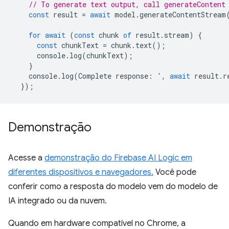
// To generate text output, call generateContent
const
result
=
await
model
.
generateContentStream
for
await
(
const
chunk
of
result
.
stream
)
{
const
chunkText
=
chunk
.
text
();
console
.
log
(
chunkText
);
}
console
.
log
(
Complete
response
:
'
,
await
result
.
r
});
Demonstração
Acesse a
demonstração do Firebase AI Logic em
diferentes dispositivos e navegadores.
Você pode
conferir como a resposta do modelo vem do modelo de
IA integrado ou da nuvem.
Quando em hardware compatível no Chrome, a