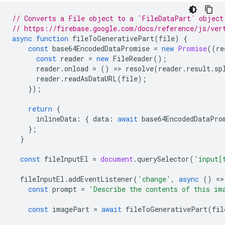
// Converts a File object to a `FileDataPart` object
// https://firebase.google.com/docs/reference/js/ver
async
function
fileToGenerativePart
(
file
)
{
const
base64EncodedDataPromise
=
new
Promise
((
re
const
reader
=
new
FileReader
();
reader
.
onload
=
()
=
>
resolve
(
reader
.
result
.
sp
reader
.
readAsDataURL
(
file
);
});
return
{
inlineData
:
{
data
:
await
base64EncodedDataPro
};
}
const
fileInputEl
=
document
.
querySelector
(
'input[
fileInputEl
.
addEventListener
(
'change'
,
async
()
=
>
const
prompt
=
'Describe the contents of this im
const
imagePart
=
await
fileToGenerativePart
(
fil