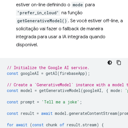
estiver on-line definindo o
mode
para
'prefer_in_cloud'
na função
getGenerativeModel()
. Se você estiver off-line, a
solicitação vai fazer o fallback de maneira
integrada para usar a IA integrada quando
disponível.
// Initialize the Google AI service.
const
googleAI
=
getAI
(
firebaseApp
);
// Create a `GenerativeModel` instance with a model 
const
model
=
getGenerativeModel
(
googleAI
,
{
mode
:
'
const
prompt
=
'Tell me a joke'
;
const
result
=
await
model
.
generateContentStream
(
pro
for
await
(
const
chunk
of
result
.
stream
)
{