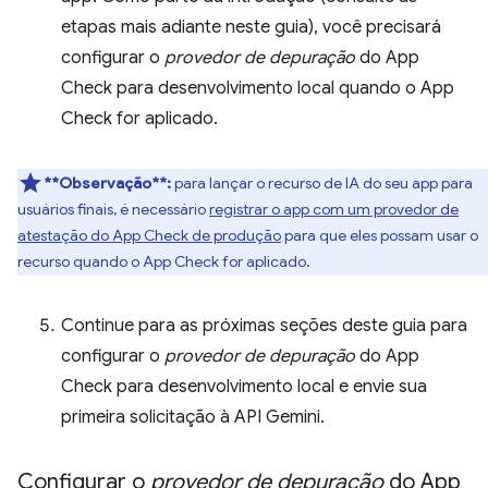
etapas mais adiante neste guia), você precisará
configurar o
provedor de depuração
do App
Check para desenvolvimento local quando o App
Check for aplicado.
**Observação**:
para lançar o recurso de IA do seu app para
usuários finais, é necessário
registrar o app com um provedor de
atestação do App Check de produção
para que eles possam usar o
recurso quando o App Check for aplicado.
Continue para as próximas seções deste guia para
configurar o
provedor de depuração
do App
Check para desenvolvimento local e envie sua
primeira solicitação à API Gemini.
Configurar o
provedor de depuração
do App